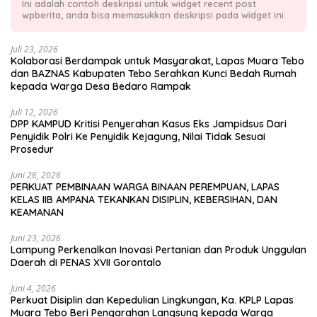
Ini adalah contoh deskripsi untuk widget recent post
wpberita, anda bisa memasukkan deskripsi pada widget ini.
Juli 23, 2026
Kolaborasi Berdampak untuk Masyarakat, Lapas Muara Tebo
dan BAZNAS Kabupaten Tebo Serahkan Kunci Bedah Rumah
kepada Warga Desa Bedaro Rampak
Juli 12, 2026
DPP KAMPUD Kritisi Penyerahan Kasus Eks Jampidsus Dari
Penyidik Polri Ke Penyidik Kejagung, Nilai Tidak Sesuai
Prosedur
Juni 26, 2026
PERKUAT PEMBINAAN WARGA BINAAN PEREMPUAN, LAPAS
KELAS IIB AMPANA TEKANKAN DISIPLIN, KEBERSIHAN, DAN
KEAMANAN
Juni 23, 2026
Lampung Perkenalkan Inovasi Pertanian dan Produk Unggulan
Daerah di PENAS XVII Gorontalo
Juni 4, 2026
Perkuat Disiplin dan Kepedulian Lingkungan, Ka. KPLP Lapas
Muara Tebo Beri Pengarahan Langsung kepada Warga