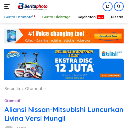
Berita Otomotif
Berita Olahraga
Kejahatan
Nissan
Langsung
ke
konten
Beranda
Otomotif
Otomotif
Aliansi Nissan-Mitsubishi Luncurkan
Livina Versi Mungil