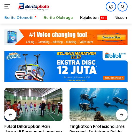
Berita Otomotif
Berita Olahraga
Kejahatan
Nissan
Langsung
ke
konten
Futsal Diharapkan Raih
Tingkatkan Profesionalisme
Juara di Porwanas Lampung
Personel, Satbrimob Polda