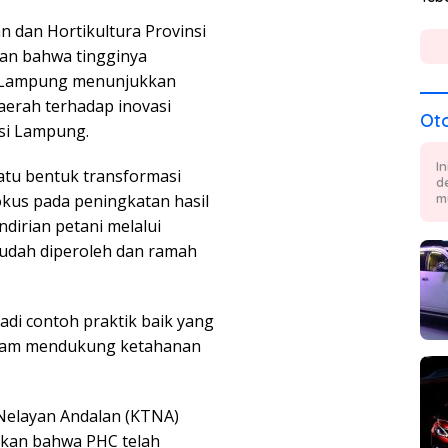
 dan Hortikultura Provinsi
an bahwa tingginya
n Lampung menunjukkan
aerah terhadap inovasi
Ot
si Lampung.
I
atu bentuk transformasi
d
okus pada peningkatan hasil
m
dirian petani melalui
udah diperoleh dan ramah
adi contoh praktik baik yang
dalam mendukung ketahanan
 Nelayan Andalan (KTNA)
pkan bahwa PHC telah