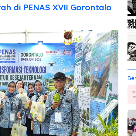
ah di PENAS XVII Gorontalo
Ber
I
a