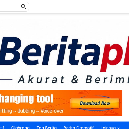
if
Olahraga
Tag Berita
Berita Otomotif
Lainnya