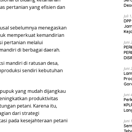
Ser
Des
as pertanian yang efisien dan
Juli 
DPP
Jamp
ausal sebelumnya menegaskan
Keja
uk memperkuat kemandirian
i pertanian melalui
Juni 
PER
andiri di berbagai daerah.
PER
DIS
i mandiri di ratusan desa,
Juni 
mproduksi sendiri kebutuhan
Lam
Pro
Gor
 pupuk yang mudah dijangkau
Juni 
ningkatkan produktivitas
Perk
KPL
ungan petani. Karena itu,
Lan
gian dari strategi
si pada kesejahteraan petani
Juni 
Sem
Teb