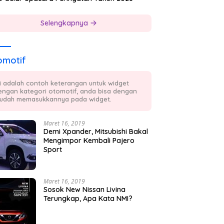
Selengkapnya
omotif
ni adalah contoh keterangan untuk widget
engan kategori otomotif, anda bisa dengan
udah memasukkannya pada widget.
Maret 16, 2019
Demi Xpander, Mitsubishi Bakal
Mengimpor Kembali Pajero
Sport
Maret 16, 2019
Sosok New Nissan Livina
Terungkap, Apa Kata NMI?