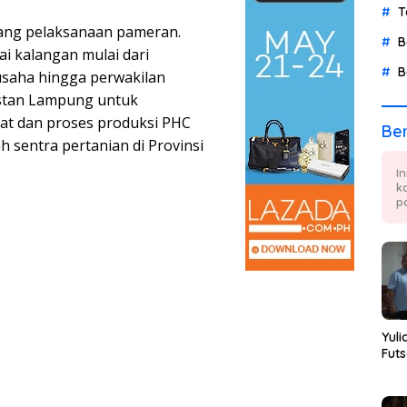
T
jang pelaksanaan pameran.
B
ai kalangan mulai dari
B
usaha hingga perwakilan
 stan Lampung untuk
t dan proses produksi PHC
Ber
h sentra pertanian di Provinsi
I
k
p
Yuli
Futs