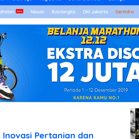
ahatan
Nissan
Bulutangkis
DKI Jakarta
Gerindra
Inovasi Pertanian dan