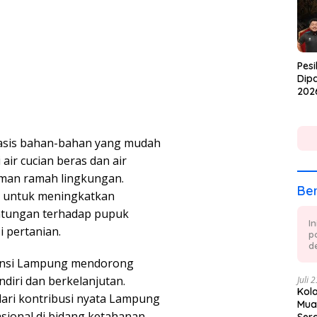
Pesi
Dipa
202
asis bahan-bahan yang mudah
 air cucian beras dan air
naman ramah lingkungan.
Ber
si untuk meningkatkan
ntungan terhadap pupuk
I
i pertanian.
p
de
vinsi Lampung mendorong
ndiri dan berkelanjutan.
Juli 
Kol
dari kontribusi nyata Lampung
Mua
sional di bidang ketahanan