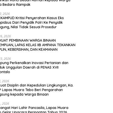
ahkan Kunci Bedah Rumah kepada Warga
a Bedaro Rampak
12, 2026
 KAMPUD Kritisi Penyerahan Kasus Eks
idsus Dari Penyidik Polri Ke Penyidik
gung, Nilai Tidak Sesuai Prosedur
26, 2026
KUAT PEMBINAAN WARGA BINAAN
EMPUAN, LAPAS KELAS IIB AMPANA TEKANKAN
IPLIN, KEBERSIHAN, DAN KEAMANAN
23, 2026
pung Perkenalkan Inovasi Pertanian dan
duk Unggulan Daerah di PENAS XVII
ontalo
4, 2026
uat Disiplin dan Kepedulian Lingkungan, Ka.
P Lapas Muara Tebo Beri Pengarahan
gsung kepada Warga Binaan
1, 2026
angat Hari Lahir Pancasila, Lapas Muara
o Gelar Upacara Peringatan Tahun 2026