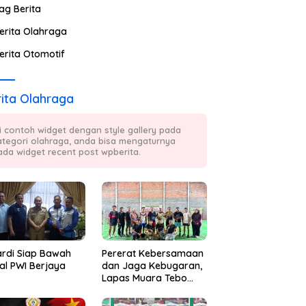
ag Berita
erita Olahraga
erita Otomotif
ita Olahraga
ni contoh widget dengan style gallery pada
ategori olahraga, anda bisa mengaturnya
ada widget recent post wpberita.
ardi Siap Bawah
Pererat Kebersamaan
al PWI Berjaya
dan Jaga Kebugaran,
Lapas Muara Tebo
Rutin Gelar Badminton
Bersama