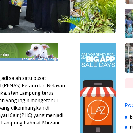
adi salah satu pusat
l (PENAS) Petani dan Nelayan
buka, stan Lampung terus
rah yang ingin mengetahui
Pop
 yang dikembangkan di
ati Cair (PHC) yang menjadi
b
r Lampung Rahmat Mirzani
H