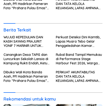
Aceh, PFI Hadirkan Pameran
DAN TATA KELOLA
Foto “Prahara Pulau Emas”
KEUANGAN, LAPAS AMPANA
untuk Edukasi Kebencanaan
IKUTI PENYERAHAN LHP BPK
ATAS LAPORAN KEUANGAN
TAHUN ANGGARAN 2025
Berita Terkait
WUJUD KEPEDULIAN DAN
Perkuat Deteksi Dini Kamtib,
KASIH SAYANG PRAJURIT
Lapas Muara Tebo Gelar
YONIF 7 MARINIR UNTUK
Penggeledahan Kamar
ANAK-ANAK PONDOK
Hunian Warga Binaan
PESANTREN NURUL HUDA
Canangkan Desa TAPIS dan
Rubal Band Tampil Memukau
Luncurkan Sekolah Lansia di
di Performance Stage
Kampung Rukti Endah, Ketua
Harbour Fest 2026, Warga
TP PKK Lampung Dorong
Binaan Rutan Bandar
Pembangunan SDM Dimulai
Lampung Tunjukkan Bakat
Dibuka Wali Kota Banda
PERKUAT AKUNTABILITAS
dari Desa
Terbaik
Aceh, PFI Hadirkan Pameran
DAN TATA KELOLA
Foto “Prahara Pulau Emas”
KEUANGAN, LAPAS AMPANA
untuk Edukasi Kebencanaan
IKUTI PENYERAHAN LHP BPK
ATAS LAPORAN KEUANGAN
TAHUN ANGGARAN 2025
Rekomendasi untuk kamu