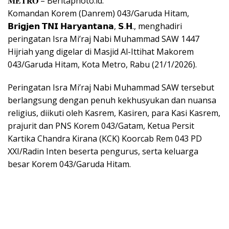
𝐌𝐄𝐓𝐑𝐎 – Beritaphoto.id.
Komandan Korem (Danrem) 043/Garuda Hitam,
𝗕𝗿𝗶𝗴𝗷𝗲𝗻 𝗧𝗡𝗜 𝗛𝗮𝗿𝘆𝗮𝗻𝘁𝗮𝗻𝗮, 𝗦.𝗛., menghadiri
peringatan Isra Mi’raj Nabi Muhammad SAW 1447
Hijriah yang digelar di Masjid Al-Ittihat Makorem
043/Garuda Hitam, Kota Metro, Rabu (21/1/2026).
Peringatan Isra Mi’raj Nabi Muhammad SAW tersebut
berlangsung dengan penuh kekhusyukan dan nuansa
religius, diikuti oleh Kasrem, Kasiren, para Kasi Kasrem,
prajurit dan PNS Korem 043/Gatam, Ketua Persit
Kartika Chandra Kirana (KCK) Koorcab Rem 043 PD
XXI/Radin Inten beserta pengurus, serta keluarga
besar Korem 043/Garuda Hitam.