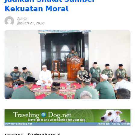
𝗞𝗲𝗸𝘂𝗮𝘁𝗮𝗻 𝗠𝗼𝗿𝗮𝗹
Admin
Januari 21, 2026