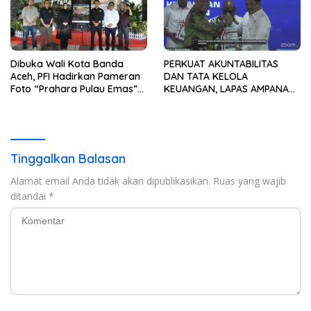
Dibuka Wali Kota Banda
PERKUAT AKUNTABILITAS
Aceh, PFI Hadirkan Pameran
DAN TATA KELOLA
Foto “Prahara Pulau Emas”
KEUANGAN, LAPAS AMPANA
untuk Edukasi Kebencanaan
IKUTI PENYERAHAN LHP BPK
ATAS LAPORAN KEUANGAN
TAHUN ANGGARAN 2025
Tinggalkan Balasan
Alamat email Anda tidak akan dipublikasikan.
Ruas yang wajib
ditandai
*