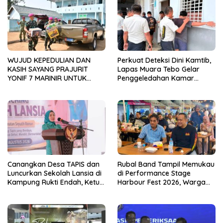
WUJUD KEPEDULIAN DAN
Perkuat Deteksi Dini Kamtib,
KASIH SAYANG PRAJURIT
Lapas Muara Tebo Gelar
YONIF 7 MARINIR UNTUK
Penggeledahan Kamar
ANAK-ANAK PONDOK
Hunian Warga Binaan
PESANTREN NURUL HUDA
Canangkan Desa TAPIS dan
Rubal Band Tampil Memukau
Luncurkan Sekolah Lansia di
di Performance Stage
Kampung Rukti Endah, Ketua
Harbour Fest 2026, Warga
TP PKK Lampung Dorong
Binaan Rutan Bandar
Pembangunan SDM Dimulai
Lampung Tunjukkan Bakat
dari Desa
Terbaik