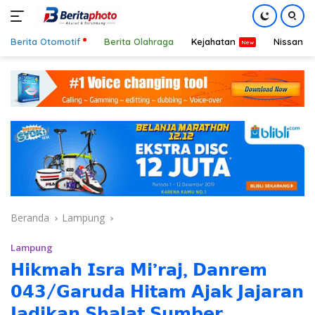
Berita Otomotif
Berita Olahraga
Kejahatan
Nissan
Langsung
ke
konten
Beranda
Lampung
Lampung
𝗛𝗶𝗸𝗺𝗮𝗵 𝗜𝘀𝗿𝗮 𝗠𝗶’𝗿𝗮𝗷, 𝗗𝗮𝗻𝗿𝗲𝗺
𝟬𝟰𝟯/𝗚𝗮𝗿𝘂𝗱𝗮 𝗛𝗶𝘁𝗮𝗺 𝗔𝗷𝗮𝗸 𝗝𝗮𝗷𝗮𝗿𝗮𝗻
𝗝𝗮𝗱𝗶𝗸𝗮𝗻 𝗦𝗵𝗮𝗹𝗮𝘁 𝗦𝘂𝗺𝗯𝗲𝗿