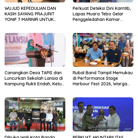
WUJUD KEPEDULIAN DAN
Perkuat Deteksi Dini Kamtib,
KASIH SAYANG PRAJURIT
Lapas Muara Tebo Gelar
YONIF 7 MARINIR UNTUK
Penggeledahan Kamar
ANAK-ANAK PONDOK
Hunian Warga Binaan
PESANTREN NURUL HUDA
Canangkan Desa TAPIS dan
Rubal Band Tampil Memukau
Luncurkan Sekolah Lansia di
di Performance Stage
Kampung Rukti Endah, Ketua
Harbour Fest 2026, Warga
TP PKK Lampung Dorong
Binaan Rutan Bandar
Pembangunan SDM Dimulai
Lampung Tunjukkan Bakat
dari Desa
Terbaik
Dibuka Wali Kota Banda
PERKUAT AKUNTABILITAS