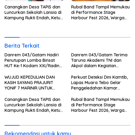
Canangkan Desa TAPIS dan
Rubal Band Tampil Memukau
Luncurkan Sekolah Lansia di
di Performance Stage
Kampung Rukti Endah, Ketua
Harbour Fest 2026, Warga
TP PKK Lampung Dorong
Binaan Rutan Bandar
Pembangunan SDM Dimulai
Lampung Tunjukkan Bakat
dari Desa
Terbaik
Berita Terkait
Danrem 043/Gatam Hadiri
Danrem 043/Gatam Terima
Penutupan Lomba Binsat
Taruna Akademi TNI dan
HUT Ke-1 Kodam XXI/Radin
Akpol dalam Kegiatan
Inten Tahun 2026
Integratif Bhakti Sekolah
Rakyat Tahun 2026
WUJUD KEPEDULIAN DAN
Perkuat Deteksi Dini Kamtib,
KASIH SAYANG PRAJURIT
Lapas Muara Tebo Gelar
YONIF 7 MARINIR UNTUK
Penggeledahan Kamar
ANAK-ANAK PONDOK
Hunian Warga Binaan
PESANTREN NURUL HUDA
Canangkan Desa TAPIS dan
Rubal Band Tampil Memukau
Luncurkan Sekolah Lansia di
di Performance Stage
Kampung Rukti Endah, Ketua
Harbour Fest 2026, Warga
TP PKK Lampung Dorong
Binaan Rutan Bandar
Pembangunan SDM Dimulai
Lampung Tunjukkan Bakat
dari Desa
Terbaik
Rekomendasi untuk kamu