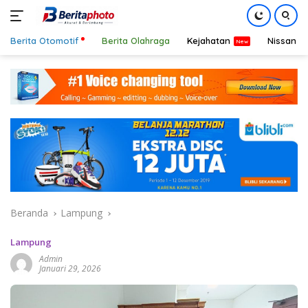
Berita Otomotif
Berita Olahraga
Kejahatan
Nissan
Langsung
ke
konten
Beranda
Lampung
Lampung
Admin
Januari 29, 2026