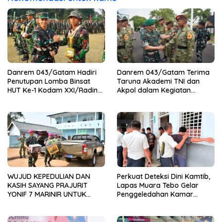
Danrem 043/Gatam Hadiri
Danrem 043/Gatam Terima
Penutupan Lomba Binsat
Taruna Akademi TNI dan
HUT Ke-1 Kodam XXI/Radin
Akpol dalam Kegiatan
Inten Tahun 2026
Integratif Bhakti Sekolah
Rakyat Tahun 2026
WUJUD KEPEDULIAN DAN
Perkuat Deteksi Dini Kamtib,
KASIH SAYANG PRAJURIT
Lapas Muara Tebo Gelar
YONIF 7 MARINIR UNTUK
Penggeledahan Kamar
ANAK-ANAK PONDOK
Hunian Warga Binaan
PESANTREN NURUL HUDA