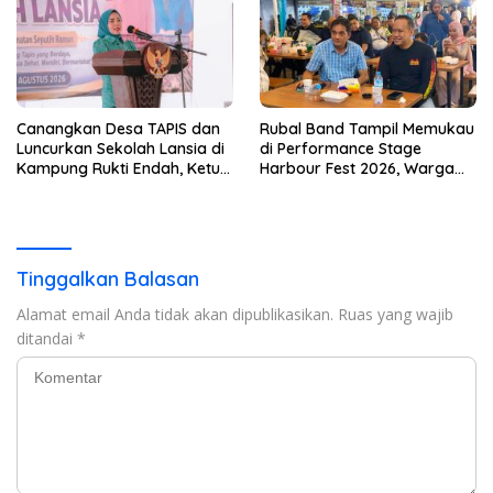
Canangkan Desa TAPIS dan
Rubal Band Tampil Memukau
Luncurkan Sekolah Lansia di
di Performance Stage
Kampung Rukti Endah, Ketua
Harbour Fest 2026, Warga
TP PKK Lampung Dorong
Binaan Rutan Bandar
Pembangunan SDM Dimulai
Lampung Tunjukkan Bakat
dari Desa
Terbaik
Tinggalkan Balasan
Alamat email Anda tidak akan dipublikasikan.
Ruas yang wajib
ditandai
*