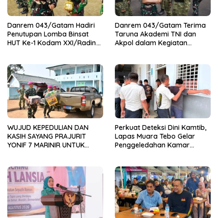
Danrem 043/Gatam Hadiri
Danrem 043/Gatam Terima
Penutupan Lomba Binsat
Taruna Akademi TNI dan
HUT Ke-1 Kodam XXI/Radin
Akpol dalam Kegiatan
Inten Tahun 2026
Integratif Bhakti Sekolah
Rakyat Tahun 2026
WUJUD KEPEDULIAN DAN
Perkuat Deteksi Dini Kamtib,
KASIH SAYANG PRAJURIT
Lapas Muara Tebo Gelar
YONIF 7 MARINIR UNTUK
Penggeledahan Kamar
ANAK-ANAK PONDOK
Hunian Warga Binaan
PESANTREN NURUL HUDA