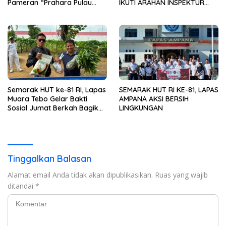
Pameran “Prahara Pulau
IKUTI ARAHAN INSPEKTUR
Emas”
WILAYAH III ITJEN
KEMENIMIPAS
Semarak HUT ke-81 RI, Lapas
SEMARAK HUT RI KE-81, LAPAS
Muara Tebo Gelar Bakti
AMPANA AKSI BERSIH
Sosial Jumat Berkah Bagikan
LINGKUNGAN
Sembako kepada
Masyarakat
Tinggalkan Balasan
Alamat email Anda tidak akan dipublikasikan.
Ruas yang wajib
ditandai
*