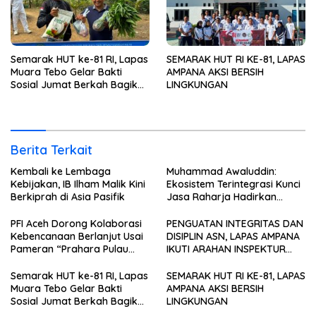
Semarak HUT ke-81 RI, Lapas
SEMARAK HUT RI KE-81, LAPAS
Muara Tebo Gelar Bakti
AMPANA AKSI BERSIH
Sosial Jumat Berkah Bagikan
LINGKUNGAN
Sembako kepada
Masyarakat
Berita Terkait
Kembali ke Lembaga
Muhammad Awaluddin:
Kebijakan, IB Ilham Malik Kini
Ekosistem Terintegrasi Kunci
Berkiprah di Asia Pasifik
Jasa Raharja Hadirkan
Pelayanan Maksimal Kepada
masyarakat
PFI Aceh Dorong Kolaborasi
PENGUATAN INTEGRITAS DAN
Kebencanaan Berlanjut Usai
DISIPLIN ASN, LAPAS AMPANA
Pameran “Prahara Pulau
IKUTI ARAHAN INSPEKTUR
Emas”
WILAYAH III ITJEN
KEMENIMIPAS
Semarak HUT ke-81 RI, Lapas
SEMARAK HUT RI KE-81, LAPAS
Muara Tebo Gelar Bakti
AMPANA AKSI BERSIH
Sosial Jumat Berkah Bagikan
LINGKUNGAN
Sembako kepada