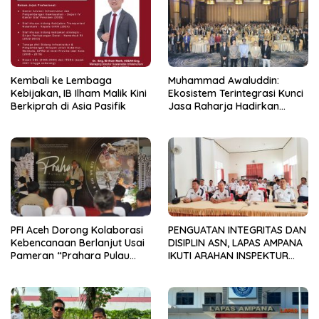
Kembali ke Lembaga
Muhammad Awaluddin:
Kebijakan, IB Ilham Malik Kini
Ekosistem Terintegrasi Kunci
Berkiprah di Asia Pasifik
Jasa Raharja Hadirkan
Pelayanan Maksimal Kepada
masyarakat
PFI Aceh Dorong Kolaborasi
PENGUATAN INTEGRITAS DAN
Kebencanaan Berlanjut Usai
DISIPLIN ASN, LAPAS AMPANA
Pameran “Prahara Pulau
IKUTI ARAHAN INSPEKTUR
Emas”
WILAYAH III ITJEN
KEMENIMIPAS