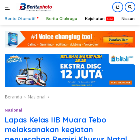
Berita Otomotif
Berita Olahraga
Kejahatan
Nissan
Langsung
ke
konten
Beranda
Nasional
Nasional
Lapas Kelas IIB Muara Tebo
melaksanakan kegiatan
penyerahan Remisi Khusus Natal