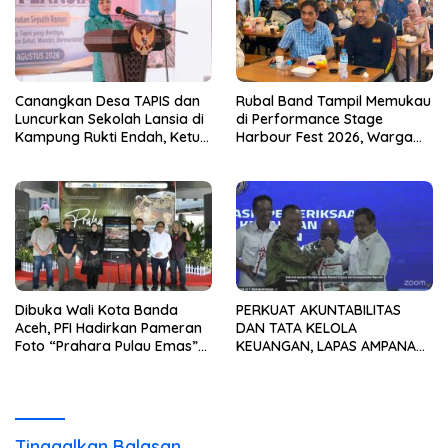
Canangkan Desa TAPIS dan
Rubal Band Tampil Memukau
Luncurkan Sekolah Lansia di
di Performance Stage
Kampung Rukti Endah, Ketua
Harbour Fest 2026, Warga
TP PKK Lampung Dorong
Binaan Rutan Bandar
Pembangunan SDM Dimulai
Lampung Tunjukkan Bakat
dari Desa
Terbaik
Dibuka Wali Kota Banda
PERKUAT AKUNTABILITAS
Aceh, PFI Hadirkan Pameran
DAN TATA KELOLA
Foto “Prahara Pulau Emas”
KEUANGAN, LAPAS AMPANA
untuk Edukasi Kebencanaan
IKUTI PENYERAHAN LHP BPK
ATAS LAPORAN KEUANGAN
TAHUN ANGGARAN 2025
Tinggalkan Balasan