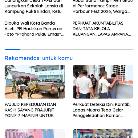
Canangkan Desa TAPIS dan
Rubal Band Tampil Memukau
Luncurkan Sekolah Lansia di
di Performance Stage
Kampung Rukti Endah, Ketua
Harbour Fest 2026, Warga
TP PKK Lampung Dorong
Binaan Rutan Bandar
Pembangunan SDM Dimulai
Lampung Tunjukkan Bakat
Dibuka Wali Kota Banda
PERKUAT AKUNTABILITAS
dari Desa
Terbaik
Aceh, PFI Hadirkan Pameran
DAN TATA KELOLA
Foto “Prahara Pulau Emas”
KEUANGAN, LAPAS AMPANA
untuk Edukasi Kebencanaan
IKUTI PENYERAHAN LHP BPK
ATAS LAPORAN KEUANGAN
TAHUN ANGGARAN 2025
Rekomendasi untuk kamu
WUJUD KEPEDULIAN DAN
Perkuat Deteksi Dini Kamtib,
KASIH SAYANG PRAJURIT
Lapas Muara Tebo Gelar
YONIF 7 MARINIR UNTUK
Penggeledahan Kamar
ANAK-ANAK PONDOK
Hunian Warga Binaan
PESANTREN NURUL HUDA