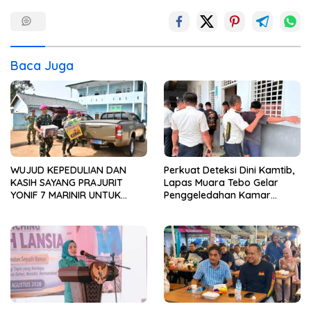
Baca Juga
WUJUD KEPEDULIAN DAN
Perkuat Deteksi Dini Kamtib,
KASIH SAYANG PRAJURIT
Lapas Muara Tebo Gelar
YONIF 7 MARINIR UNTUK
Penggeledahan Kamar
ANAK-ANAK PONDOK
Hunian Warga Binaan
PESANTREN NURUL HUDA