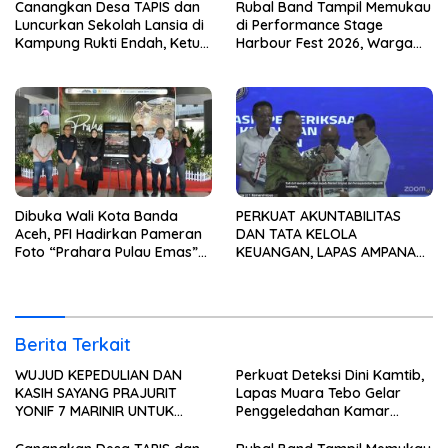
Canangkan Desa TAPIS dan
Rubal Band Tampil Memukau
Luncurkan Sekolah Lansia di
di Performance Stage
Kampung Rukti Endah, Ketua
Harbour Fest 2026, Warga
TP PKK Lampung Dorong
Binaan Rutan Bandar
Pembangunan SDM Dimulai
Lampung Tunjukkan Bakat
dari Desa
Terbaik
Dibuka Wali Kota Banda
PERKUAT AKUNTABILITAS
Aceh, PFI Hadirkan Pameran
DAN TATA KELOLA
Foto “Prahara Pulau Emas”
KEUANGAN, LAPAS AMPANA
untuk Edukasi Kebencanaan
IKUTI PENYERAHAN LHP BPK
ATAS LAPORAN KEUANGAN
TAHUN ANGGARAN 2025
Berita Terkait
WUJUD KEPEDULIAN DAN
Perkuat Deteksi Dini Kamtib,
KASIH SAYANG PRAJURIT
Lapas Muara Tebo Gelar
YONIF 7 MARINIR UNTUK
Penggeledahan Kamar
ANAK-ANAK PONDOK
Hunian Warga Binaan
PESANTREN NURUL HUDA