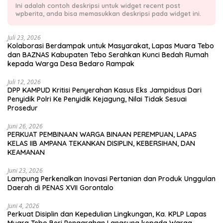
Ini adalah contoh deskripsi untuk widget recent post
wpberita, anda bisa memasukkan deskripsi pada widget ini.
Juli 23, 2026
Kolaborasi Berdampak untuk Masyarakat, Lapas Muara Tebo
dan BAZNAS Kabupaten Tebo Serahkan Kunci Bedah Rumah
kepada Warga Desa Bedaro Rampak
Juli 12, 2026
DPP KAMPUD Kritisi Penyerahan Kasus Eks Jampidsus Dari
Penyidik Polri Ke Penyidik Kejagung, Nilai Tidak Sesuai
Prosedur
Juni 26, 2026
PERKUAT PEMBINAAN WARGA BINAAN PEREMPUAN, LAPAS
KELAS IIB AMPANA TEKANKAN DISIPLIN, KEBERSIHAN, DAN
KEAMANAN
Juni 23, 2026
Lampung Perkenalkan Inovasi Pertanian dan Produk Unggulan
Daerah di PENAS XVII Gorontalo
Juni 4, 2026
Perkuat Disiplin dan Kepedulian Lingkungan, Ka. KPLP Lapas