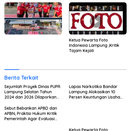
Ketua Pewarta Foto
Indonesia Lampung ,Kritik
Tajam Kejati
Berita Terkait
Sejumlah Proyek Dinas PUPR
Lapas Narkotika Bandar
Lampung Selatan Tahun
Lampung Alokasikan 10
2024 dan 2026 Dilaporkan
Persen Keuntungan Usaha
DPP KAMPUD Ke KEJATI
Untuk Program Bansos
Lampung
Sebut Bebankan APBD dan
APBN, Praktisi Hukum Kritik
Pemerintah Agar Evaluasi
Kinerja ASN
Ketua Pewarta Foto