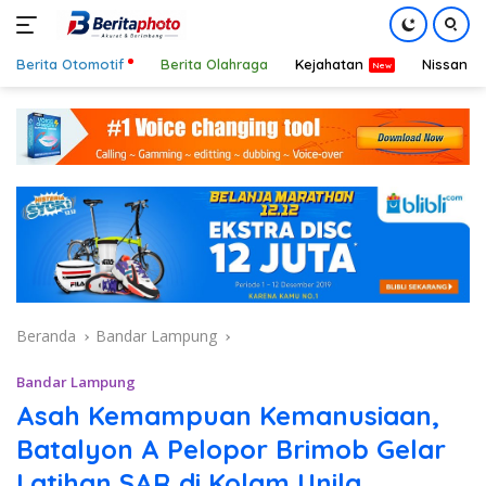
Berita Otomotif
Berita Olahraga
Kejahatan
Nissan
Langsung
ke
konten
Beranda
Bandar Lampung
Bandar Lampung
Asah Kemampuan Kemanusiaan,
Batalyon A Pelopor Brimob Gelar
Latihan SAR di Kolam Unila