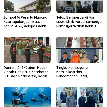
Sambut 16 Peserta Magang
Tetap Beroperasi di Hari
Ketenagakerjaan Batch 1
Libur, Klinik Passai Lembaga
Tahun 2026, Kalapas Kelas 1
Pemasyarakatan Kelas 1
Bandar Lampung Tekankan
Bandar Lampung Siap
Disiplin dan Peningkatan
Layani Warga Binaan dan
Kualitas Diri
Masyarakat 24 Jam
Danrem 043/Gatam Hadiri
Tingkatkan Layanan
Ziarah Dan Bakti Kesehatan
Komunikasi dan
HUT Ke-1 Kodam XXI/Radin
Pengamanan Ketat,
Inten
Lembaga Pemasyarakatan
Kelas 1 Bandar Lampung
Tambah Wartelsuspas Serta
Pasang Kamera Pengawas