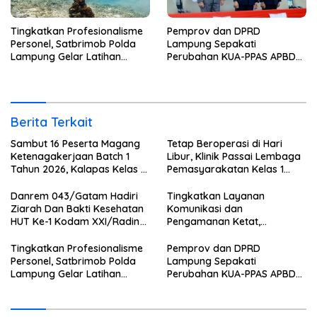
Tingkatkan Profesionalisme
Pemprov dan DPRD
Personel, Satbrimob Polda
Lampung Sepakati
Lampung Gelar Latihan
Perubahan KUA-PPAS APBD
Peningkatan Kemampuan
2026
Selam SAR Air
Berita Terkait
Sambut 16 Peserta Magang
Tetap Beroperasi di Hari
Ketenagakerjaan Batch 1
Libur, Klinik Passai Lembaga
Tahun 2026, Kalapas Kelas 1
Pemasyarakatan Kelas 1
Bandar Lampung Tekankan
Bandar Lampung Siap
Disiplin dan Peningkatan
Layani Warga Binaan dan
Danrem 043/Gatam Hadiri
Tingkatkan Layanan
Kualitas Diri
Masyarakat 24 Jam
Ziarah Dan Bakti Kesehatan
Komunikasi dan
HUT Ke-1 Kodam XXI/Radin
Pengamanan Ketat,
Inten
Lembaga Pemasyarakatan
Kelas 1 Bandar Lampung
Tingkatkan Profesionalisme
Pemprov dan DPRD
Tambah Wartelsuspas Serta
Personel, Satbrimob Polda
Lampung Sepakati
Pasang Kamera Pengawas
Lampung Gelar Latihan
Perubahan KUA-PPAS APBD
Peningkatan Kemampuan
2026
Selam SAR Air