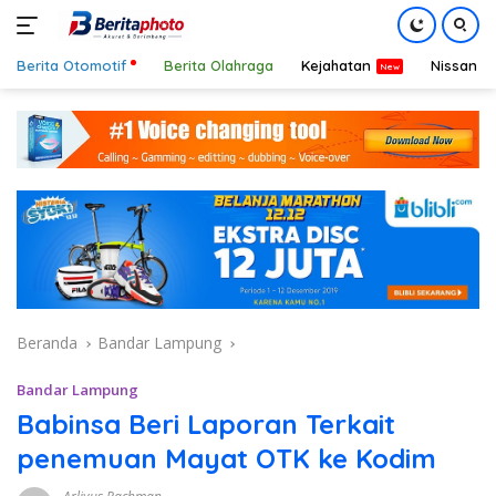
Berita Otomotif
Berita Olahraga
Kejahatan
Nissan
Langsung
ke
konten
Beranda
Bandar Lampung
Bandar Lampung
Babinsa Beri Laporan Terkait
penemuan Mayat OTK ke Kodim