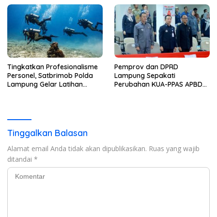
Kelas 1 Bandar Lampung
Tambah Wartelsuspas Serta
Pasang Kamera Pengawas
Tingkatkan Profesionalisme
Pemprov dan DPRD
Personel, Satbrimob Polda
Lampung Sepakati
Lampung Gelar Latihan
Perubahan KUA-PPAS APBD
Peningkatan Kemampuan
2026
Selam SAR Air
Tinggalkan Balasan
Alamat email Anda tidak akan dipublikasikan.
Ruas yang wajib
ditandai
*