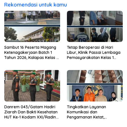
Rekomendasi untuk kamu
Sambut 16 Peserta Magang
Tetap Beroperasi di Hari
Ketenagakerjaan Batch 1
Libur, Klinik Passai Lembaga
Tahun 2026, Kalapas Kelas 1
Pemasyarakatan Kelas 1
Bandar Lampung Tekankan
Bandar Lampung Siap
Disiplin dan Peningkatan
Layani Warga Binaan dan
Kualitas Diri
Masyarakat 24 Jam
Danrem 043/Gatam Hadiri
Tingkatkan Layanan
Ziarah Dan Bakti Kesehatan
Komunikasi dan
HUT Ke-1 Kodam XXI/Radin
Pengamanan Ketat,
Inten
Lembaga Pemasyarakatan