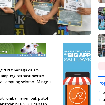
 turut berlaga dalam
Lampung berhasil meraih
nda Lampung selatan , Minggu
Pop
b
kuti lomba menembak pistol
H
apatkan nilai 95.01 dengan