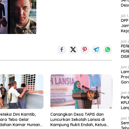
Ser
Des
Juli 
DPP
Jamp
Keja
Juni 
PER
PER
DIS
Juni 
Lam
Pro
Gor
Juni 
Perk
KPL
Lan
eteksi Dini Kamtib,
Canangkan Desa TAPIS dan
Juni 
ara Tebo Gelar
Luncurkan Sekolah Lansia di
Sem
dahan Kamar Hunian
Kampung Rukti Endah, Ketua
Teb