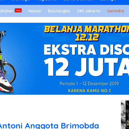
ahatan
Nissan
Bulutangkis
DKI Jakarta
Gerindra
Antoni Anggota Brimobda