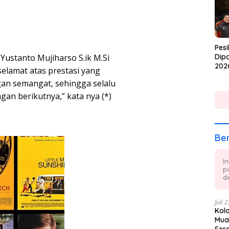
Pesi
ustanto Mujiharso S.ik M.Si
Dipa
202
lamat atas prestasi yang
engan semangat, sehingga selalu
an berikutnya,” kata nya (*)
Ber
I
p
de
Juli 
Kol
Mua