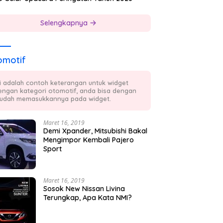
Selengkapnya
omotif
ni adalah contoh keterangan untuk widget
engan kategori otomotif, anda bisa dengan
udah memasukkannya pada widget.
Maret 16, 2019
Demi Xpander, Mitsubishi Bakal
Mengimpor Kembali Pajero
Sport
Maret 16, 2019
Sosok New Nissan Livina
Terungkap, Apa Kata NMI?