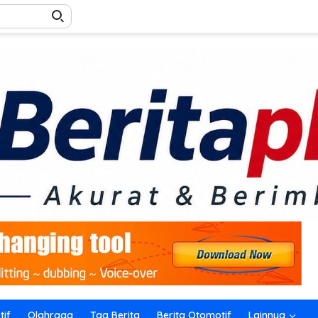
if
Olahraga
Tag Berita
Berita Otomotif
Lainnya