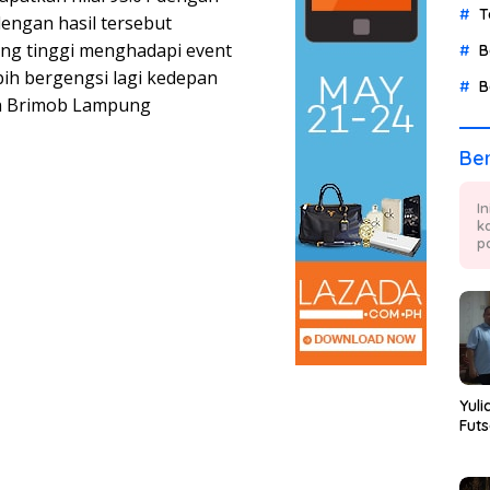
T
dengan hasil tersebut
ng tinggi menghadapi event
B
ih bergengsi lagi kedepan
B
n Brimob Lampung
Ber
I
k
p
Yuli
Futs