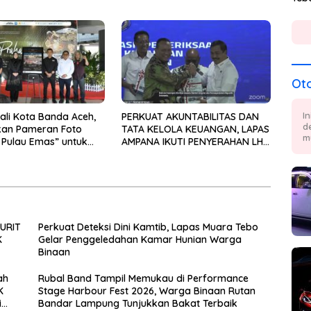
naan
TP PKK Lampung Dorong
Pembangunan SDM Dimulai dari
Desa
Ot
I
ali Kota Banda Aceh,
PERKUAT AKUNTABILITAS DAN
d
rkan Pameran Foto
TATA KELOLA KEUANGAN, LAPAS
m
 Pulau Emas” untuk
AMPANA IKUTI PENYERAHAN LHP
Kebencanaan
BPK ATAS LAPORAN KEUANGAN
TAHUN ANGGARAN 2025
Perkuat Deteksi Dini Kamtib, Lapas Muara Tebo
K
Gelar Penggeledahan Kamar Hunian Warga
Binaan
ah
Rubal Band Tampil Memukau di Performance
K
Stage Harbour Fest 2026, Warga Binaan Rutan
i
Bandar Lampung Tunjukkan Bakat Terbaik