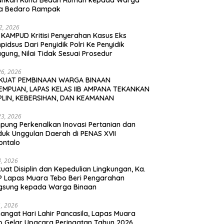
ahkan Kunci Bedah Rumah kepada Warga
a Bedaro Rampak
12, 2026
 KAMPUD Kritisi Penyerahan Kasus Eks
idsus Dari Penyidik Polri Ke Penyidik
gung, Nilai Tidak Sesuai Prosedur
26, 2026
KUAT PEMBINAAN WARGA BINAAN
EMPUAN, LAPAS KELAS IIB AMPANA TEKANKAN
IPLIN, KEBERSIHAN, DAN KEAMANAN
23, 2026
pung Perkenalkan Inovasi Pertanian dan
duk Unggulan Daerah di PENAS XVII
ontalo
4, 2026
uat Disiplin dan Kepedulian Lingkungan, Ka.
P Lapas Muara Tebo Beri Pengarahan
gsung kepada Warga Binaan
1, 2026
angat Hari Lahir Pancasila, Lapas Muara
o Gelar Upacara Peringatan Tahun 2026