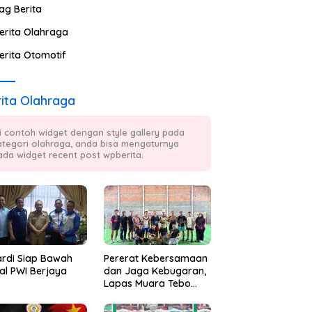
ag Berita
erita Olahraga
erita Otomotif
ita Olahraga
ni contoh widget dengan style gallery pada
ategori olahraga, anda bisa mengaturnya
ada widget recent post wpberita.
ardi Siap Bawah
Pererat Kebersamaan
al PWI Berjaya
dan Jaga Kebugaran,
Lapas Muara Tebo
Rutin Gelar Badminton
Bersama