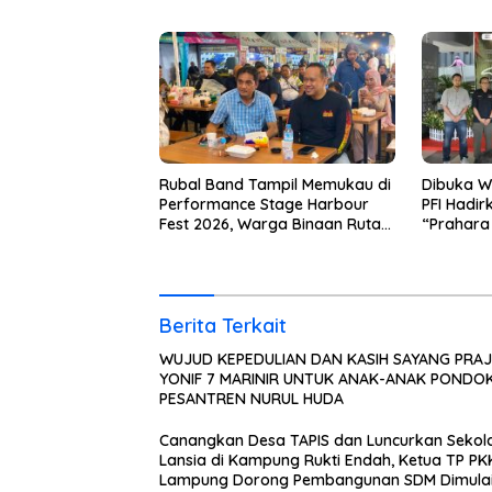
PONDOK PESANTREN NURUL
Warga Bi
HUDA
Rubal Band Tampil Memukau di
Dibuka W
Performance Stage Harbour
PFI Hadi
Fest 2026, Warga Binaan Rutan
“Prahara
Bandar Lampung Tunjukkan
Edukasi 
Bakat Terbaik
Berita Terkait
WUJUD KEPEDULIAN DAN KASIH SAYANG PRAJURIT
YONIF 7 MARINIR UNTUK ANAK-ANAK PONDO
PESANTREN NURUL HUDA
Canangkan Desa TAPIS dan Luncurkan Sekol
Lansia di Kampung Rukti Endah, Ketua TP PK
Lampung Dorong Pembangunan SDM Dimula