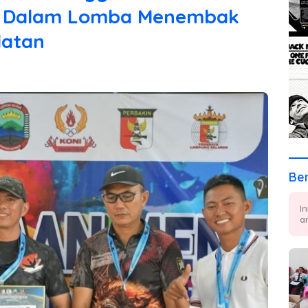
I Dalam Lomba Menembak
latan
Ber
I
a