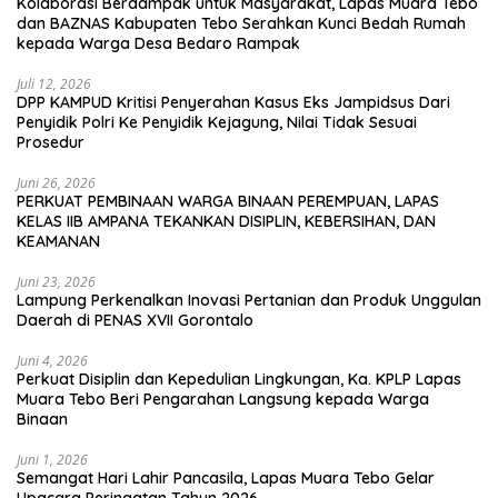
Kolaborasi Berdampak untuk Masyarakat, Lapas Muara Tebo
dan BAZNAS Kabupaten Tebo Serahkan Kunci Bedah Rumah
kepada Warga Desa Bedaro Rampak
Juli 12, 2026
DPP KAMPUD Kritisi Penyerahan Kasus Eks Jampidsus Dari
Penyidik Polri Ke Penyidik Kejagung, Nilai Tidak Sesuai
Prosedur
Juni 26, 2026
PERKUAT PEMBINAAN WARGA BINAAN PEREMPUAN, LAPAS
KELAS IIB AMPANA TEKANKAN DISIPLIN, KEBERSIHAN, DAN
KEAMANAN
Juni 23, 2026
Lampung Perkenalkan Inovasi Pertanian dan Produk Unggulan
Daerah di PENAS XVII Gorontalo
Juni 4, 2026
Perkuat Disiplin dan Kepedulian Lingkungan, Ka. KPLP Lapas
Muara Tebo Beri Pengarahan Langsung kepada Warga
Binaan
Juni 1, 2026
Semangat Hari Lahir Pancasila, Lapas Muara Tebo Gelar
Upacara Peringatan Tahun 2026