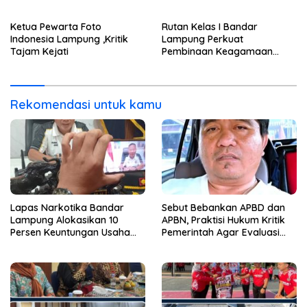
Ketua Pewarta Foto
Rutan Kelas I Bandar
Indonesia Lampung ,Kritik
Lampung Perkuat
Tajam Kejati
Pembinaan Keagamaan
Lewat Safari Dakwah
Bersama Habib Ahmad Al
Habsyi
Rekomendasi untuk kamu
Lapas Narkotika Bandar
Sebut Bebankan APBD dan
Lampung Alokasikan 10
APBN, Praktisi Hukum Kritik
Persen Keuntungan Usaha
Pemerintah Agar Evaluasi
Untuk Program Bansos
Kinerja ASN