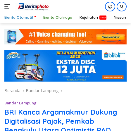
Berita Otomotif
Berita Olahraga
Kejahatan
Nissan
Langsung
ke
konten
Beranda
Bandar Lampung
Bandar Lampung
BRI Kanca Argamakmur Dukung
Digitalisasi Pajak, Pemkab
Bengkulu Utara Optimistis PAD