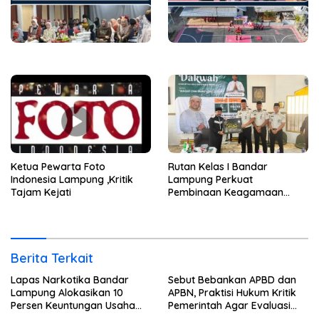
Ketua Pewarta Foto
Rutan Kelas I Bandar
Indonesia Lampung ,Kritik
Lampung Perkuat
Tajam Kejati
Pembinaan Keagamaan
Lewat Safari Dakwah
Bersama Habib Ahmad Al
Habsyi
Berita Terkait
Lapas Narkotika Bandar
Sebut Bebankan APBD dan
Lampung Alokasikan 10
APBN, Praktisi Hukum Kritik
Persen Keuntungan Usaha
Pemerintah Agar Evaluasi
Untuk Program Bansos
Kinerja ASN