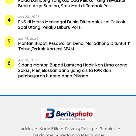
Polda Lampung Tangkap Dua Pelaku Yang Tewaskan
Bripka Arya Supena, Satu Mati di Tembak Polisi
Mei 24, 2026
4
PNS di Metro Meninggal Dunia Ditembak Usai Cekcok
Soal Utang, Pelaku Diburu Polisi
Juli 14, 2026
5
Mantan Bupati Pesawaran Dendi Maradhona Dituntut 11
Tahun,Terkait Korupsi SPAM
Juli 16, 2026
6
Sidang Mantan Bupati Lamteng Hadir kan Lima orang
Saksi , Menjelaskan dana yang disita KPK dan
pembayaran hutang dana Pilkada
Indeks
Kode Etik
Privacy Policy
Redaksi
Disclaimer
Pedoman Media Siber