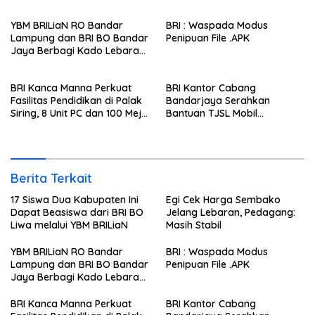
YBM BRILiaN RO Bandar
BRI : Waspada Modus
Lampung dan BRI BO Bandar
Penipuan File .APK
Jaya Berbagi Kado Lebaran
untuk Anak Yatim
BRI Kanca Manna Perkuat
BRI Kantor Cabang
Fasilitas Pendidikan di Palak
Bandarjaya Serahkan
Siring, 8 Unit PC dan 100 Meja
Bantuan TJSL Mobil
Belajar Diserahkan Melalui
Pengangkut Sampah
Program BRI Peduli TJSL
Berita Terkait
17 Siswa Dua Kabupaten Ini
Egi Cek Harga Sembako
Dapat Beasiswa dari BRI BO
Jelang Lebaran, Pedagang:
Liwa melalui YBM BRILiaN
Masih Stabil
YBM BRILiaN RO Bandar
BRI : Waspada Modus
Lampung dan BRI BO Bandar
Penipuan File .APK
Jaya Berbagi Kado Lebaran
untuk Anak Yatim
BRI Kanca Manna Perkuat
BRI Kantor Cabang