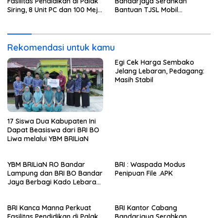
Fasilitas Pendidikan di Palak
Bandarjaya Serahkan
Siring, 8 Unit PC dan 100 Meja
Bantuan TJSL Mobil
Belajar Diserahkan Melalui
Pengangkut Sampah
Program BRI Peduli TJSL
Rekomendasi untuk kamu
Egi Cek Harga Sembako
Jelang Lebaran, Pedagang:
Masih Stabil
17 Siswa Dua Kabupaten Ini
Dapat Beasiswa dari BRI BO
Liwa melalui YBM BRILiaN
YBM BRILiaN RO Bandar
BRI : Waspada Modus
Lampung dan BRI BO Bandar
Penipuan File .APK
Jaya Berbagi Kado Lebaran
untuk Anak Yatim
BRI Kanca Manna Perkuat
BRI Kantor Cabang
Fasilitas Pendidikan di Palak
Bandarjaya Serahkan