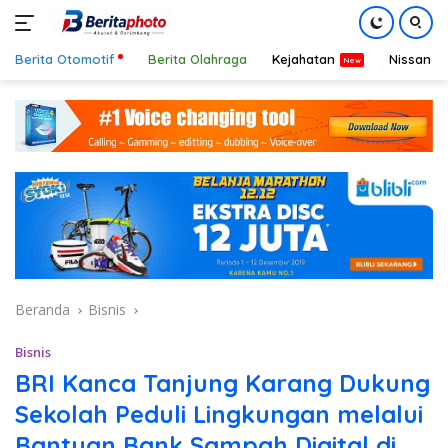
Berita Otomotif
Berita Olahraga
Kejahatan
Nissan
Langsung
ke
konten
Beranda
Bisnis
Bisnis
BRI Kanca Tanjung Karang Dukung
Sekolah Peduli Lingkungan melalui
Bantuan Bank Sampah Digital di