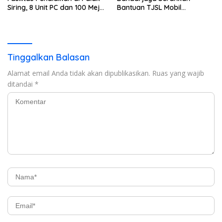
Siring, 8 Unit PC dan 100 Meja
Bantuan TJSL Mobil
Belajar Diserahkan Melalui
Pengangkut Sampah
Program BRI Peduli TJSL
Tinggalkan Balasan
Alamat email Anda tidak akan dipublikasikan.
Ruas yang wajib
ditandai
*