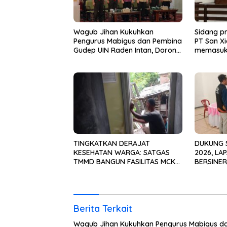
Wagub Jihan Kukuhkan
Sidang p
Pengurus Mabigus dan Pembina
PT San Xi
Gudep UIN Raden Intan, Dorong
memasuki
Pramuka Perkuat Karakter
Generasi Muda
TINGKATKAN DERAJAT
DUKUNG 
KESEHATAN WARGA: SATGAS
2026, LA
TMMD BANGUN FASILITAS MCK
BERSINER
TERPADU DI PINANG JAYA
WUJUDKA
UNTUK P
Berita Terkait
Wagub Jihan Kukuhkan Pengurus Mabigus d