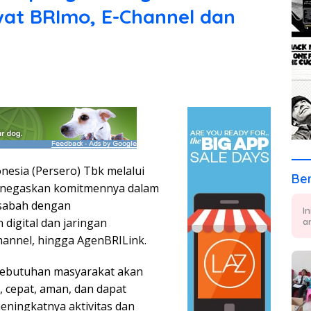
wat BRImo, E-Channel dan
esia (Persero) Tbk melalui
Ber
enegaskan komitmennya dalam
asabah dengan
I
digital dan jaringan
a
channel, hingga AgenBRILink.
kebutuhan masyarakat akan
 cepat, aman, dan dapat
eningkatnya aktivitas dan