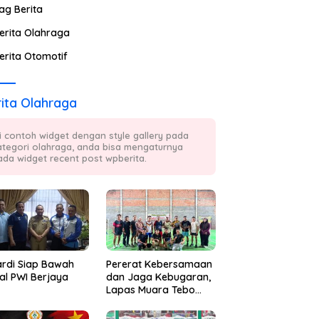
ag Berita
erita Olahraga
erita Otomotif
ita Olahraga
ni contoh widget dengan style gallery pada
ategori olahraga, anda bisa mengaturnya
ada widget recent post wpberita.
ardi Siap Bawah
Pererat Kebersamaan
al PWI Berjaya
dan Jaga Kebugaran,
Lapas Muara Tebo
Rutin Gelar Badminton
Bersama