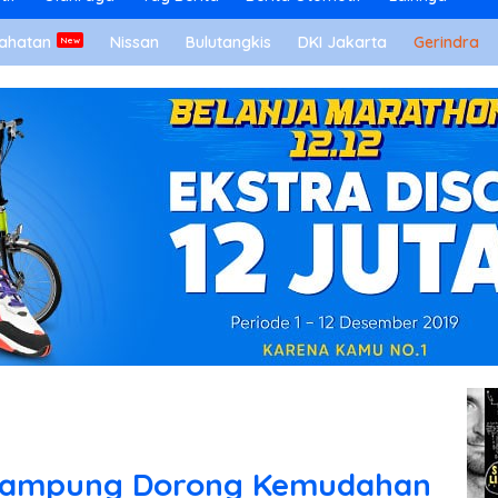
ahatan
Nissan
Bulutangkis
DKI Jakarta
Gerindra
 Lampung Dorong Kemudahan