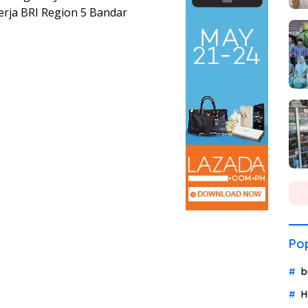
erja BRI Region 5 Bandar
Pop
b
H