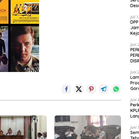
Ser
Des
Juli 
DPP
Jamp
Keja
Juni 
PER
PER
DIS
Juni 
Lam
Pro
Gor
Juni 
Perk
KPL
Lan
Juni 
Sem
Teb