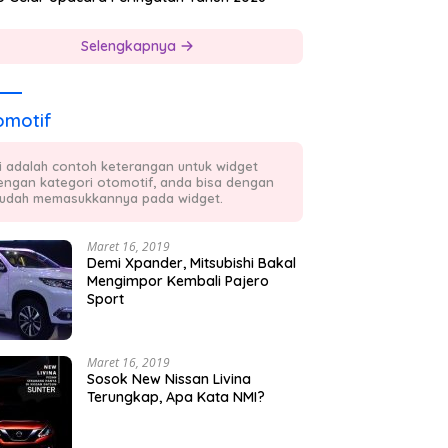
Selengkapnya
omotif
ni adalah contoh keterangan untuk widget
engan kategori otomotif, anda bisa dengan
udah memasukkannya pada widget.
Maret 16, 2019
Demi Xpander, Mitsubishi Bakal
Mengimpor Kembali Pajero
Sport
Maret 16, 2019
Sosok New Nissan Livina
Terungkap, Apa Kata NMI?