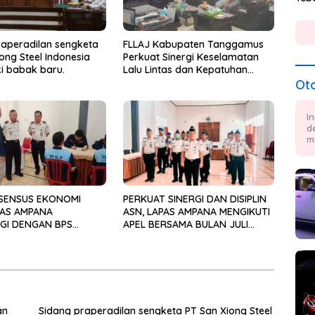
raperadilan sengketa
FLLAJ Kabupaten Tanggamus
ong Steel Indonesia
Perkuat Sinergi Keselamatan
 babak baru.
Lalu Lintas dan Kepatuhan
Pajak Kendaraan
Ot
I
d
m
SENSUS EKONOMI
PERKUAT SINERGI DAN DISIPLIN
PAS AMPANA
ASN, LAPAS AMPANA MENGIKUTI
GI DENGAN BPS
APEL BERSAMA BULAN JULI
N DATA BERKUALITAS
TAHUN 2026 SECARA VIRTUAL
EMBANGUNAN
an
Sidang praperadilan sengketa PT San Xiong Steel