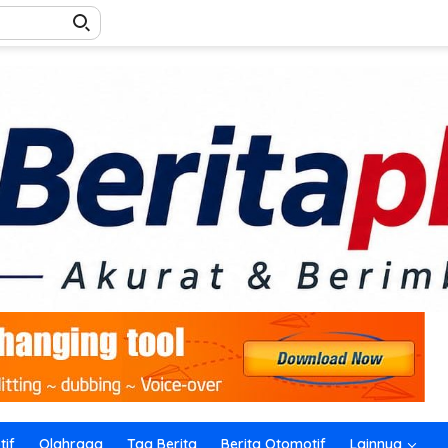
if
Olahraga
Tag Berita
Berita Otomotif
Lainnya