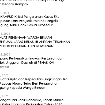
ahkan Kunci Bedah Rumah kepada Warga
a Bedaro Rampak
12, 2026
 KAMPUD Kritisi Penyerahan Kasus Eks
idsus Dari Penyidik Polri Ke Penyidik
gung, Nilai Tidak Sesuai Prosedur
26, 2026
KUAT PEMBINAAN WARGA BINAAN
EMPUAN, LAPAS KELAS IIB AMPANA TEKANKAN
IPLIN, KEBERSIHAN, DAN KEAMANAN
23, 2026
pung Perkenalkan Inovasi Pertanian dan
duk Unggulan Daerah di PENAS XVII
ontalo
4, 2026
uat Disiplin dan Kepedulian Lingkungan, Ka.
P Lapas Muara Tebo Beri Pengarahan
gsung kepada Warga Binaan
1, 2026
angat Hari Lahir Pancasila, Lapas Muara
o Gelar Upacara Peringatan Tahun 2026