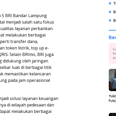
T
B
n 5 BRI Bandar Lampung
B
al menjadi salah satu fokus
ualitas layanan perbankan.
pat melakukan berbagai
Ber
erti transfer dana,
 token listrik, top up e-
I
k
RIS. Selain BRImo, BRI juga
p
 didukung oleh jaringan
ebar luas di berbagai titik
ntuk memastikan kelancaran
ung pada jam operasional
Yuli
njadi solusi layanan keuangan
Futs
ya di wilayah pedesaan dan
 dapat melakukan berbagai