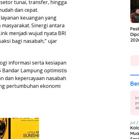
 setor tunai, transfer, hingga
udah dan cepat.
 layanan keuangan yang
 masyarakat. Sinergi antara
Pesi
Link menjadi wujud nyata BRI
Dipa
202
ksi bagi nasabah,” ujar
gi informasi serta kesiapan
 5 Bandar Lampung optimistis
n dan kepercayaan nasabah
Ber
kung pertumbuhan ekonomi
I
p
de
Juli 
Kol
Mua