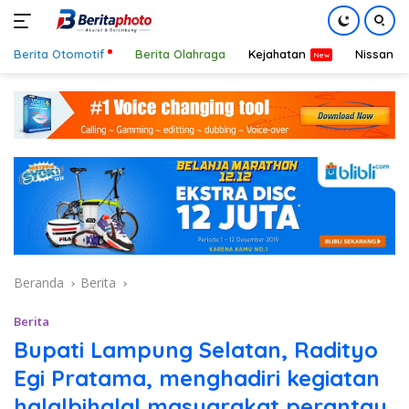
Berita Otomotif
Berita Olahraga
Kejahatan
Nissan
Langsung
ke
konten
Beranda
Berita
Berita
Bupati Lampung Selatan, Radityo
Egi Pratama, menghadiri kegiatan
halalbihalal masyarakat perantau