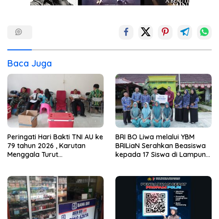
Baca Juga
Peringati Hari Bakti TNI AU ke
BRI BO Liwa melalui YBM
79 tahun 2026 , Karutan
BRILiaN Serahkan Beasiswa
Menggala Turut
kepada 17 Siswa di Lampung
sertaBerpartisipasi dalam
Barat dan Pesisir Barat
kegiatan Donor Darah