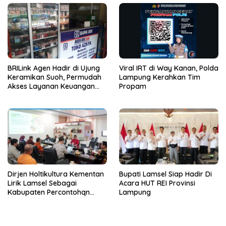
BRILink Agen Hadir di Ujung
Viral IRT di Way Kanan, Polda
Keramikan Suoh, Permudah
Lampung Kerahkan Tim
Akses Layanan Keuangan
Propam
Masyarakat
Dirjen Holtikultura Kementan
Bupati Lamsel Siap Hadir Di
Lirik Lamsel Sebagai
Acara HUT REI Provinsi
Kabupaten Percontohqn
Lampung
Program Peningkatan
Ekonomi