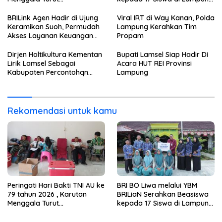
sertaBerpartisipasi dalam
Barat dan Pesisir Barat
kegiatan Donor Darah
BRILink Agen Hadir di Ujung
Viral IRT di Way Kanan, Polda
Keramikan Suoh, Permudah
Lampung Kerahkan Tim
Akses Layanan Keuangan
Propam
Masyarakat
Dirjen Holtikultura Kementan
Bupati Lamsel Siap Hadir Di
Lirik Lamsel Sebagai
Acara HUT REI Provinsi
Kabupaten Percontohqn
Lampung
Program Peningkatan
Ekonomi
Rekomendasi untuk kamu
Peringati Hari Bakti TNI AU ke
BRI BO Liwa melalui YBM
79 tahun 2026 , Karutan
BRILiaN Serahkan Beasiswa
Menggala Turut
kepada 17 Siswa di Lampung
sertaBerpartisipasi dalam
Barat dan Pesisir Barat
kegiatan Donor Darah