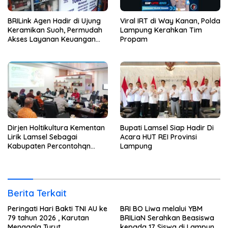
BRILink Agen Hadir di Ujung
Viral IRT di Way Kanan, Polda
Keramikan Suoh, Permudah
Lampung Kerahkan Tim
Akses Layanan Keuangan
Propam
Masyarakat
Dirjen Holtikultura Kementan
Bupati Lamsel Siap Hadir Di
Lirik Lamsel Sebagai
Acara HUT REI Provinsi
Kabupaten Percontohqn
Lampung
Program Peningkatan
Ekonomi
Berita Terkait
Peringati Hari Bakti TNI AU ke
BRI BO Liwa melalui YBM
79 tahun 2026 , Karutan
BRILiaN Serahkan Beasiswa
Menggala Turut
kepada 17 Siswa di Lampung