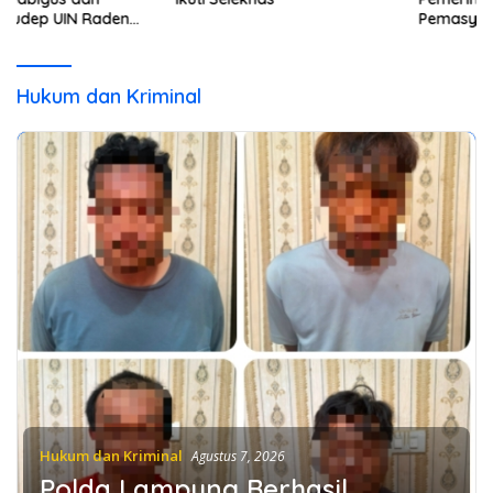
Pemasyarakatan Kelas 1
Bandar Lampung Salurkan
25 Kilogram Selada
Hidroponik Karya Warga
Hukum dan Kriminal
Binaan ke SPPG Tanjung
Karang Barat
Hukum dan Kriminal
Agustus 7, 2026
Polda Lampung Berhasil