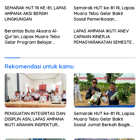
WILAYAH III ITJEN
Sembako kepada
KEMENIMIPAS
Masyarakat
SEMARAK HUT RI KE-81, LAPAS
Semarak HUT ke-81 RI, Lapas
AMPANA AKSI BERSIH
Muara Tebo Gelar Bakti
LINGKUNGAN
Sosial Pemeriksaan
Kesehatan Gratis
Berantas Buta Aksara Al-
LAPAS AMPANA IKUTI ANEV
Qur’an, Lapas Muara Tebo
CAPAIAN KINERJA
Gelar Program Belajar
PEMASYARAKATAN SEMESTER
Mengaji bagi Warga Binaan
I TAHUN 2026
Rekomendasi untuk kamu
PENGUATAN INTEGRITAS DAN
Semarak HUT ke-81 RI, Lapas
DISIPLIN ASN, LAPAS AMPANA
Muara Tebo Gelar Bakti
IKUTI ARAHAN INSPEKTUR
Sosial Jumat Berkah Bagikan
WILAYAH III ITJEN
Sembako kepada
KEMENIMIPAS
Masyarakat