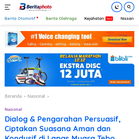
Berita Otomotif
Berita Olahraga
Kejahatan
Nissan
Langsung
ke
konten
Beranda
Nasional
Nasional
Dialog & Pengarahan Persuasif,
Ciptakan Suasana Aman dan
Kondusif di Lapas Muara Tebo