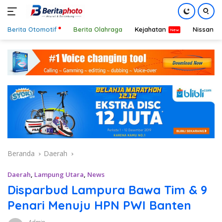
Berita Otomotif
Berita Olahraga
Kejahatan
Nissan
Langsung
ke
konten
Beranda
Daerah
Daerah
,
Lampung Utara
,
News
Disparbud Lampura Bawa Tim & 9
Penari Menuju HPN PWI Banten