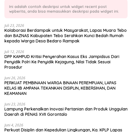
Ini adalah contoh deskripsi untuk widget recent post
wpberita, anda bisa memasukkan deskripsi pada widget ini.
Juli 23, 2026
Kolaborasi Berdampak untuk Masyarakat, Lapas Muara Tebo
dan BAZNAS Kabupaten Tebo Serahkan Kunci Bedah Rumah
kepada Warga Desa Bedaro Rampak
Juli 12, 2026
DPP KAMPUD Kritisi Penyerahan Kasus Eks Jampidsus Dari
Penyidik Polri Ke Penyidik Kejagung, Nilai Tidak Sesuai
Prosedur
Juni 26, 2026
PERKUAT PEMBINAAN WARGA BINAAN PEREMPUAN, LAPAS
KELAS IIB AMPANA TEKANKAN DISIPLIN, KEBERSIHAN, DAN
KEAMANAN
Juni 23, 2026
Lampung Perkenalkan Inovasi Pertanian dan Produk Unggulan
Daerah di PENAS XVII Gorontalo
Juni 4, 2026
Perkuat Disiplin dan Kepedulian Lingkungan, Ka. KPLP Lapas