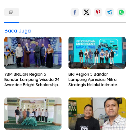
Baca Juga
YBM BRILiaN Region 5
BRI Region 5 Bandar
Bandar Lampung Wisuda 24
Lampung Apresiasi Mitra
Awardee Bright Scholarship
Strategis Melalui Intimate
Batch 8, Siapkan Pemimpin
Dinner dan Pengumuman
Profesional Berakhlak Mulia
Pemenang Merchant Lucky
Ride