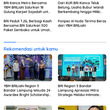
Profesional Berakhlak Mulia
Pemenang Merchant Lucky
BRI Kanca Metro Bersama
Dari KUR BRI Kanca Teluk
Ride
YBM BRILiaN Salurkan 18
Betung, Usaha Bubur Wandi
Gulung Karpet Sajadah untuk
Berkembang hingga Miliki
Masjid Nur Hidayah
Dua Ruko di Tanjung Senang
BRI Peduli TJSL Berbagi Kasih
Ponpes Al Huda Terima Beras
Bersama BRI Salurkan 500
dari YBM BRILiaN
Paket Sembako untuk Umat
Kristiani di Bandar Lampung
Rekomendasi untuk kamu
YBM BRILiaN Region 5
BRI Region 5 Bandar
Bandar Lampung Wisuda 24
Lampung Apresiasi Mitra
Awardee Bright Scholarship
Strategis Melalui Intimate
Batch 8, Siapkan Pemimpin
Dinner dan Pengumuman
Profesional Berakhlak Mulia
Pemenang Merchant Lucky
Ride