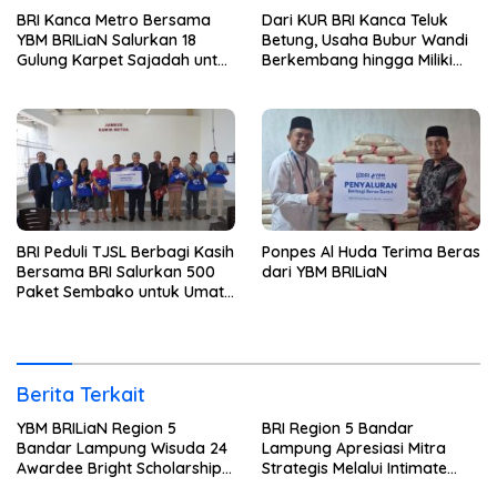
BRI Kanca Metro Bersama
Dari KUR BRI Kanca Teluk
YBM BRILiaN Salurkan 18
Betung, Usaha Bubur Wandi
Gulung Karpet Sajadah untuk
Berkembang hingga Miliki
Masjid Nur Hidayah
Dua Ruko di Tanjung Senang
BRI Peduli TJSL Berbagi Kasih
Ponpes Al Huda Terima Beras
Bersama BRI Salurkan 500
dari YBM BRILiaN
Paket Sembako untuk Umat
Kristiani di Bandar Lampung
Berita Terkait
YBM BRILiaN Region 5
BRI Region 5 Bandar
Bandar Lampung Wisuda 24
Lampung Apresiasi Mitra
Awardee Bright Scholarship
Strategis Melalui Intimate
Batch 8, Siapkan Pemimpin
Dinner dan Pengumuman