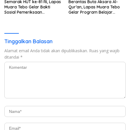
Semarak HUT ke-81 RI, Lapas
Berantas Buta Aksara Al-
Muara Tebo Gelar Bakti
Qur’an, Lapas Muara Tebo
Sosial Pemeriksaan
Gelar Program Belajar
Kesehatan Gratis
Mengaji bagi Warga Binaan
Tinggalkan Balasan
Alamat email Anda tidak akan dipublikasikan.
Ruas yang wajib
ditandai
*