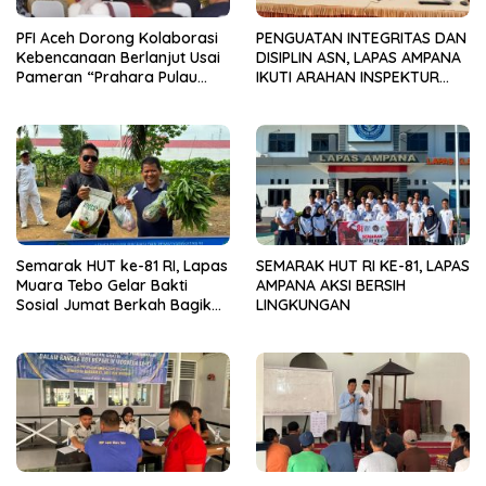
PFI Aceh Dorong Kolaborasi
PENGUATAN INTEGRITAS DAN
Kebencanaan Berlanjut Usai
DISIPLIN ASN, LAPAS AMPANA
Pameran “Prahara Pulau
IKUTI ARAHAN INSPEKTUR
Emas”
WILAYAH III ITJEN
KEMENIMIPAS
Semarak HUT ke-81 RI, Lapas
SEMARAK HUT RI KE-81, LAPAS
Muara Tebo Gelar Bakti
AMPANA AKSI BERSIH
Sosial Jumat Berkah Bagikan
LINGKUNGAN
Sembako kepada
Masyarakat