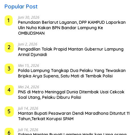
Popular Post
Juni 30, 2026
1
Penundaan Berlarut Layanan, DPP KAMPUD Laporkan
Ulin Nuha Kakan BPN Bandar Lampung Ke
OMBUDSMAN
Juni 2, 2026
2
Pengadilan Tolak Prapid Mantan Gubernur Lampung
Arinal Djunaidi
Mei 15, 2026
3
Polda Lampung Tangkap Dua Pelaku Yang Tewaskan
Bripka Arya Supena, Satu Mati di Tembak Polisi
Mei 24, 2026
4
PNS di Metro Meninggal Dunia Ditembak Usai Cekcok
Soal Utang, Pelaku Diburu Polisi
Juli 14, 2026
5
Mantan Bupati Pesawaran Dendi Maradhona Dituntut 11
Tahun,Terkait Korupsi SPAM
Juli 16, 2026
6
Sidang Mantan Bupati Lamteng Hadir kan Lima orang