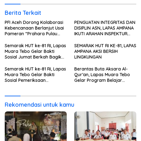
Berita Terkait
PFI Aceh Dorong Kolaborasi
PENGUATAN INTEGRITAS DAN
Kebencanaan Berlanjut Usai
DISIPLIN ASN, LAPAS AMPANA
Pameran “Prahara Pulau
IKUTI ARAHAN INSPEKTUR
Emas”
WILAYAH III ITJEN
KEMENIMIPAS
Semarak HUT ke-81 RI, Lapas
SEMARAK HUT RI KE-81, LAPAS
Muara Tebo Gelar Bakti
AMPANA AKSI BERSIH
Sosial Jumat Berkah Bagikan
LINGKUNGAN
Sembako kepada
Masyarakat
Semarak HUT ke-81 RI, Lapas
Berantas Buta Aksara Al-
Muara Tebo Gelar Bakti
Qur’an, Lapas Muara Tebo
Sosial Pemeriksaan
Gelar Program Belajar
Kesehatan Gratis
Mengaji bagi Warga Binaan
Rekomendasi untuk kamu