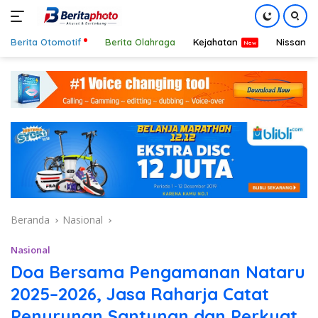
Berita Otomotif
Berita Olahraga
Kejahatan
Nissan
Langsung
ke
konten
Beranda
Nasional
Nasional
Doa Bersama Pengamanan Nataru
2025–2026, Jasa Raharja Catat
Penurunan Santunan dan Perkuat