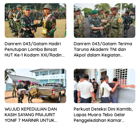
PELABUHAN BAKAUHENI
Danrem 043/Gatam Hadiri
Danrem 043/Gatam Terima
Penutupan Lomba Binsat
Taruna Akademi TNI dan
HUT Ke-1 Kodam XXI/Radin
Akpol dalam Kegiatan
Inten Tahun 2026
Integratif Bhakti Sekolah
Rakyat Tahun 2026
WUJUD KEPEDULIAN DAN
Perkuat Deteksi Dini Kamtib,
KASIH SAYANG PRAJURIT
Lapas Muara Tebo Gelar
YONIF 7 MARINIR UNTUK
Penggeledahan Kamar
ANAK-ANAK PONDOK
Hunian Warga Binaan
PESANTREN NURUL HUDA