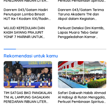
PEREDARAN RIBUAN LITER
Perkuat Pembinaan Spiritual
MINUMAN KERAS ILEGAL DI
Warga Binaan*
PELABUHAN BAKAUHENI
Danrem 043/Gatam Hadiri
Danrem 043/Gatam Terima
Penutupan Lomba Binsat
Taruna Akademi TNI dan
HUT Ke-1 Kodam XXI/Radin
Akpol dalam Kegiatan
Inten Tahun 2026
Integratif Bhakti Sekolah
Rakyat Tahun 2026
WUJUD KEPEDULIAN DAN
Perkuat Deteksi Dini Kamtib,
KASIH SAYANG PRAJURIT
Lapas Muara Tebo Gelar
YONIF 7 MARINIR UNTUK
Penggeledahan Kamar
ANAK-ANAK PONDOK
Hunian Warga Binaan
PESANTREN NURUL HUDA
Rekomendasi untuk kamu
TIM SATGAS BKO PANGKALAN
Safari Dakwah Habib Ahmad
TNI AL LAMPUNG GAGALKAN
Al Habsyi di Rutan Menggala,
PEREDARAN RIBUAN LITER
Perkuat Pembinaan Spiritual
MINUMAN KERAS ILEGAL DI
Warga Binaan*