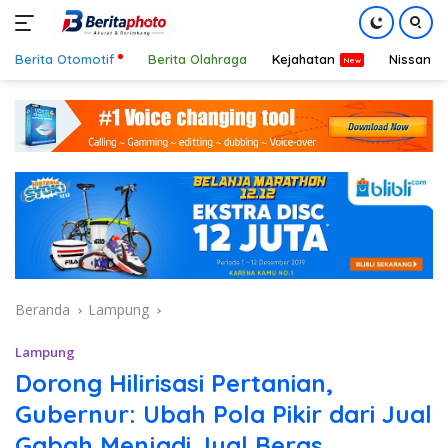
Berita Otomotif
Berita Olahraga
Kejahatan
Nissan
Langsung
ke
konten
Beranda
Lampung
Lampung
Dorong Hilirisasi Pertanian,
Gubernur: Ubah Pola Pikir dari Jual
Gabah Menjadi Jual Beras