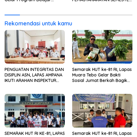
Mengaji bagi Warga Binaan
I TAHUN 2026
Rekomendasi untuk kamu
PENGUATAN INTEGRITAS DAN
Semarak HUT ke-81 RI, Lapas
DISIPLIN ASN, LAPAS AMPANA
Muara Tebo Gelar Bakti
IKUTI ARAHAN INSPEKTUR
Sosial Jumat Berkah Bagikan
WILAYAH III ITJEN
Sembako kepada
KEMENIMIPAS
Masyarakat
SEMARAK HUT RI KE-81, LAPAS
Semarak HUT ke-81 RI, Lapas