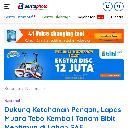
Berita Otomotif
Berita Olahraga
Kejahatan
Nissan
Langsung
ke
konten
Beranda
Nasional
Nasional
Dukung Ketahanan Pangan, Lapas
Muara Tebo Kembali Tanam Bibit
Mentimun di Lahan SAE