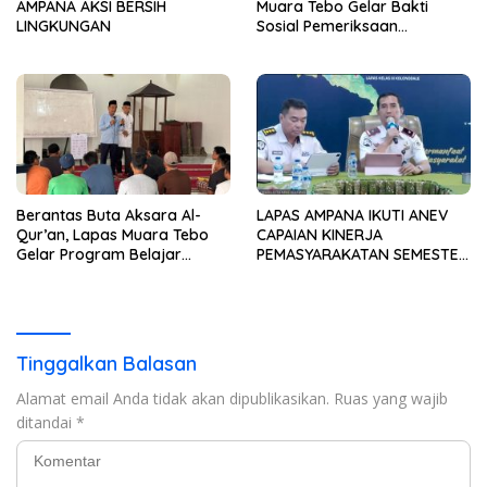
AMPANA AKSI BERSIH
Muara Tebo Gelar Bakti
LINGKUNGAN
Sosial Pemeriksaan
Kesehatan Gratis
Berantas Buta Aksara Al-
LAPAS AMPANA IKUTI ANEV
Qur’an, Lapas Muara Tebo
CAPAIAN KINERJA
Gelar Program Belajar
PEMASYARAKATAN SEMESTER
Mengaji bagi Warga Binaan
I TAHUN 2026
Tinggalkan Balasan
Alamat email Anda tidak akan dipublikasikan.
Ruas yang wajib
ditandai
*