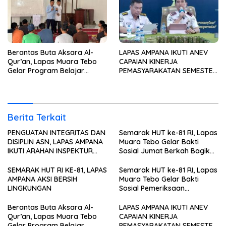
Berantas Buta Aksara Al-
LAPAS AMPANA IKUTI ANEV
Qur’an, Lapas Muara Tebo
CAPAIAN KINERJA
Gelar Program Belajar
PEMASYARAKATAN SEMESTER
Mengaji bagi Warga Binaan
I TAHUN 2026
Berita Terkait
PENGUATAN INTEGRITAS DAN
Semarak HUT ke-81 RI, Lapas
DISIPLIN ASN, LAPAS AMPANA
Muara Tebo Gelar Bakti
IKUTI ARAHAN INSPEKTUR
Sosial Jumat Berkah Bagikan
WILAYAH III ITJEN
Sembako kepada
KEMENIMIPAS
Masyarakat
SEMARAK HUT RI KE-81, LAPAS
Semarak HUT ke-81 RI, Lapas
AMPANA AKSI BERSIH
Muara Tebo Gelar Bakti
LINGKUNGAN
Sosial Pemeriksaan
Kesehatan Gratis
Berantas Buta Aksara Al-
LAPAS AMPANA IKUTI ANEV
Qur’an, Lapas Muara Tebo
CAPAIAN KINERJA
Gelar Program Belajar
PEMASYARAKATAN SEMESTER