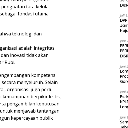
Ser
Des
n penguatan tata kelola,
 sebagai fondasi utama
Juli 
DPP
Jamp
Keja
ahwa teknologi dan
Juni 
PER
anisasi adalah integritas.
PER
, dan inovasi tidak akan
DIS
r Rubi.
Juni 
Lam
 pengembangan kompetensi
Pro
Gor
n secara menyeluruh. Selain
l, organisasi juga perlu
Juni 
i kemampuan berpikir kritis,
Perk
KPL
serta pengambilan keputusan
Lan
ng untuk menjawab tantangan
Juni 
ngun kepercayaan publik
Sem
Teb