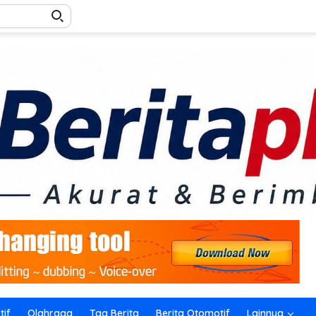
if
Olahraga
Tag Berita
Berita Otomotif
Lainnya