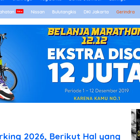
ahatan
Nissan
Bulutangkis
DKI Jakarta
Gerindra
king 2026, Berikut Hal yang