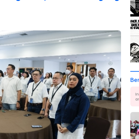
Ber
I
a