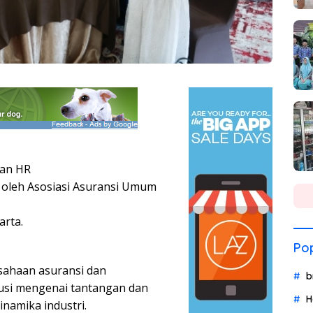
tan HR
 oleh Asosiasi Asuransi Umum
arta.
Pop
usahaan asuransi dan
b
usi mengenai tantangan dan
H
inamika industri.