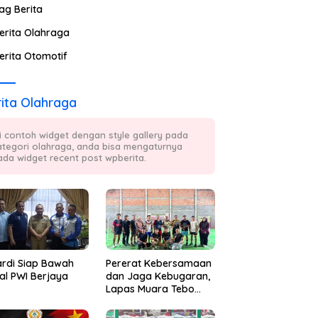
ag Berita
erita Olahraga
erita Otomotif
ita Olahraga
ni contoh widget dengan style gallery pada
ategori olahraga, anda bisa mengaturnya
ada widget recent post wpberita.
ardi Siap Bawah
Pererat Kebersamaan
al PWI Berjaya
dan Jaga Kebugaran,
Lapas Muara Tebo
Rutin Gelar Badminton
Bersama