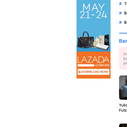
T
B
B
Ber
I
k
p
Yuli
Futs