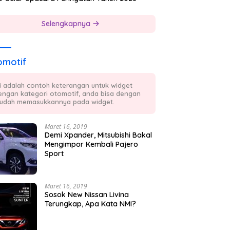
Selengkapnya
omotif
ni adalah contoh keterangan untuk widget
engan kategori otomotif, anda bisa dengan
udah memasukkannya pada widget.
Maret 16, 2019
Demi Xpander, Mitsubishi Bakal
Mengimpor Kembali Pajero
Sport
Maret 16, 2019
Sosok New Nissan Livina
Terungkap, Apa Kata NMI?