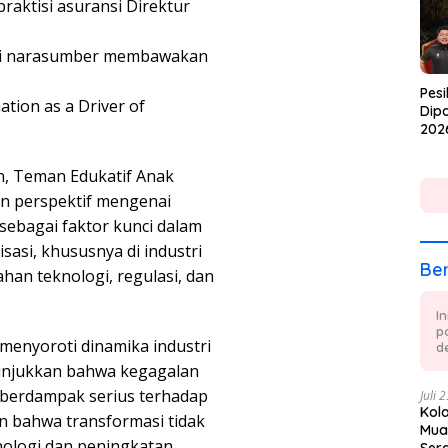
praktisi asuransi Direktur
gai narasumber membawakan
Pesi
tion as a Driver of
Dipa
202
n, Teman Edukatif Anak
kan perspektif mengenai
sebagai faktor kunci dalam
sasi, khususnya di industri
Ber
an teknologi, regulasi, dan
I
p
enyoroti dinamika industri
de
nunjukkan bahwa kegagalan
 berdampak serius terhadap
Juli 
Kol
n bahwa transformasi tidak
Mua
nologi dan peningkatan