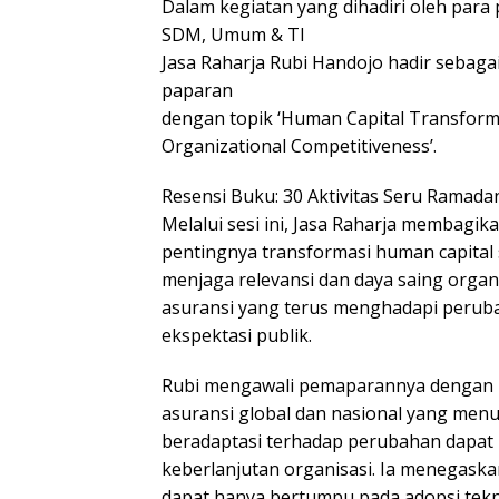
Dalam kegiatan yang dihadiri oleh para 
SDM, Umum & TI
Jasa Raharja Rubi Handojo hadir seba
paparan
dengan topik ‘Human Capital Transforma
Organizational Competitiveness’.
Resensi Buku: 30 Aktivitas Seru Ramada
Melalui sesi ini, Jasa Raharja membagi
pentingnya transformasi human capital 
menjaga relevansi dan daya saing organi
asuransi yang terus menghadapi perubah
ekspektasi publik.
Rubi mengawali pemaparannya dengan m
asuransi global dan nasional yang me
beradaptasi terhadap perubahan dapat
keberlanjutan organisasi. Ia menegaska
dapat hanya bertumpu pada adopsi tek