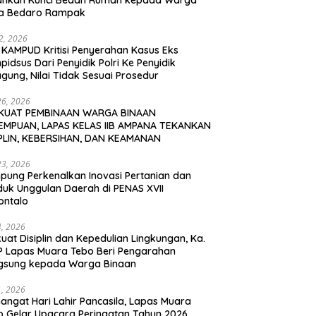
ahkan Kunci Bedah Rumah kepada Warga
a Bedaro Rampak
12, 2026
 KAMPUD Kritisi Penyerahan Kasus Eks
idsus Dari Penyidik Polri Ke Penyidik
gung, Nilai Tidak Sesuai Prosedur
26, 2026
KUAT PEMBINAAN WARGA BINAAN
EMPUAN, LAPAS KELAS IIB AMPANA TEKANKAN
IPLIN, KEBERSIHAN, DAN KEAMANAN
23, 2026
pung Perkenalkan Inovasi Pertanian dan
duk Unggulan Daerah di PENAS XVII
ontalo
4, 2026
uat Disiplin dan Kepedulian Lingkungan, Ka.
P Lapas Muara Tebo Beri Pengarahan
gsung kepada Warga Binaan
1, 2026
angat Hari Lahir Pancasila, Lapas Muara
o Gelar Upacara Peringatan Tahun 2026