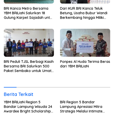
BRI Kanca Metro Bersama
Dari KUR BRI Kanca Teluk
YBM BRILiaN Salurkan 18
Betung, Usaha Bubur Wandi
Gulung Karpet Sajadah untuk
Berkembang hingga Miliki
Masjid Nur Hidayah
Dua Ruko di Tanjung Senang
BRI Peduli TJSL Berbagi Kasih
Ponpes Al Huda Terima Beras
Bersama BRI Salurkan 500
dari YBM BRILiaN
Paket Sembako untuk Umat
Kristiani di Bandar Lampung
Berita Terkait
YBM BRILiaN Region 5
BRI Region 5 Bandar
Bandar Lampung Wisuda 24
Lampung Apresiasi Mitra
Awardee Bright Scholarship
Strategis Melalui Intimate