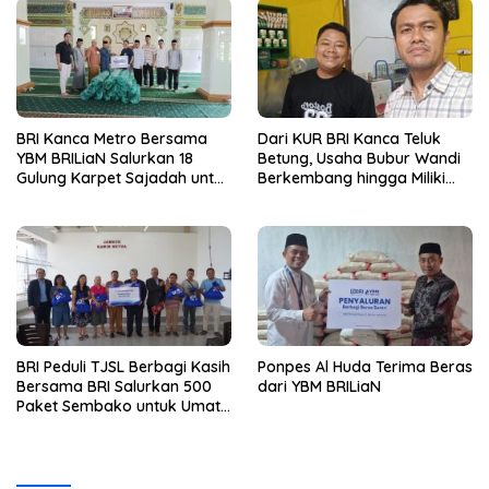
Ride
BRI Kanca Metro Bersama
Dari KUR BRI Kanca Teluk
YBM BRILiaN Salurkan 18
Betung, Usaha Bubur Wandi
Gulung Karpet Sajadah untuk
Berkembang hingga Miliki
Masjid Nur Hidayah
Dua Ruko di Tanjung Senang
BRI Peduli TJSL Berbagi Kasih
Ponpes Al Huda Terima Beras
Bersama BRI Salurkan 500
dari YBM BRILiaN
Paket Sembako untuk Umat
Kristiani di Bandar Lampung