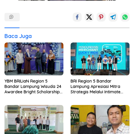
Baca Juga
YBM BRILiaN Region 5
BRI Region 5 Bandar
Bandar Lampung Wisuda 24
Lampung Apresiasi Mitra
Awardee Bright Scholarship
Strategis Melalui Intimate
Batch 8, Siapkan Pemimpin
Dinner dan Pengumuman
Profesional Berakhlak Mulia
Pemenang Merchant Lucky
Ride