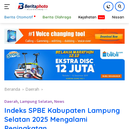
Berita Otomotif
Berita Olahraga
Kejahatan
Nissan
Langsung
ke
konten
Beranda
Daerah
Daerah
,
Lampung Selatan
,
News
Indeks SPBE Kabupaten Lampung
Selatan 2025 Mengalami
Peningkatan