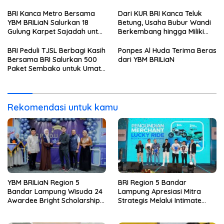
Batch 8, Siapkan Pemimpin
Dinner dan Pengumuman
Profesional Berakhlak Mulia
Pemenang Merchant Lucky
BRI Kanca Metro Bersama
Dari KUR BRI Kanca Teluk
Ride
YBM BRILiaN Salurkan 18
Betung, Usaha Bubur Wandi
Gulung Karpet Sajadah untuk
Berkembang hingga Miliki
Masjid Nur Hidayah
Dua Ruko di Tanjung Senang
BRI Peduli TJSL Berbagi Kasih
Ponpes Al Huda Terima Beras
Bersama BRI Salurkan 500
dari YBM BRILiaN
Paket Sembako untuk Umat
Kristiani di Bandar Lampung
Rekomendasi untuk kamu
YBM BRILiaN Region 5
BRI Region 5 Bandar
Bandar Lampung Wisuda 24
Lampung Apresiasi Mitra
Awardee Bright Scholarship
Strategis Melalui Intimate
Batch 8, Siapkan Pemimpin
Dinner dan Pengumuman
Profesional Berakhlak Mulia
Pemenang Merchant Lucky