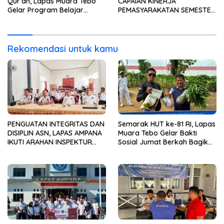
Qur’an, Lapas Muara Tebo
CAPAIAN KINERJA
Gelar Program Belajar
PEMASYARAKATAN SEMESTER
Mengaji bagi Warga Binaan
I TAHUN 2026
Rekomendasi untuk kamu
PENGUATAN INTEGRITAS DAN
Semarak HUT ke-81 RI, Lapas
DISIPLIN ASN, LAPAS AMPANA
Muara Tebo Gelar Bakti
IKUTI ARAHAN INSPEKTUR
Sosial Jumat Berkah Bagikan
WILAYAH III ITJEN
Sembako kepada
KEMENIMIPAS
Masyarakat