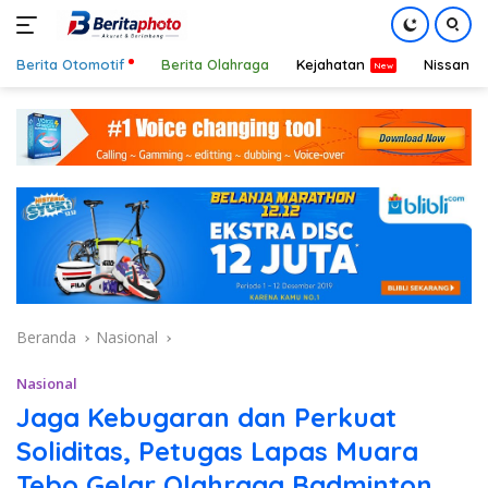
Berita Otomotif
Berita Olahraga
Kejahatan
Nissan
Langsung
ke
konten
Beranda
Nasional
Nasional
Jaga Kebugaran dan Perkuat
Soliditas, Petugas Lapas Muara
Tebo Gelar Olahraga Badminton