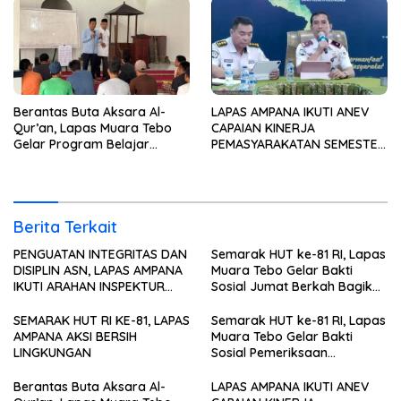
Berantas Buta Aksara Al-
LAPAS AMPANA IKUTI ANEV
Qur’an, Lapas Muara Tebo
CAPAIAN KINERJA
Gelar Program Belajar
PEMASYARAKATAN SEMESTER
Mengaji bagi Warga Binaan
I TAHUN 2026
Berita Terkait
PENGUATAN INTEGRITAS DAN
Semarak HUT ke-81 RI, Lapas
DISIPLIN ASN, LAPAS AMPANA
Muara Tebo Gelar Bakti
IKUTI ARAHAN INSPEKTUR
Sosial Jumat Berkah Bagikan
WILAYAH III ITJEN
Sembako kepada
KEMENIMIPAS
Masyarakat
SEMARAK HUT RI KE-81, LAPAS
Semarak HUT ke-81 RI, Lapas
AMPANA AKSI BERSIH
Muara Tebo Gelar Bakti
LINGKUNGAN
Sosial Pemeriksaan
Kesehatan Gratis
Berantas Buta Aksara Al-
LAPAS AMPANA IKUTI ANEV