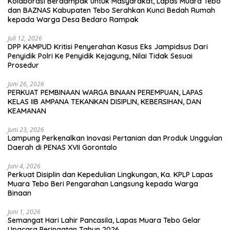
Kolaborasi Berdampak untuk Masyarakat, Lapas Muara Tebo
dan BAZNAS Kabupaten Tebo Serahkan Kunci Bedah Rumah
kepada Warga Desa Bedaro Rampak
Juli 12, 2026
DPP KAMPUD Kritisi Penyerahan Kasus Eks Jampidsus Dari
Penyidik Polri Ke Penyidik Kejagung, Nilai Tidak Sesuai
Prosedur
Juni 26, 2026
PERKUAT PEMBINAAN WARGA BINAAN PEREMPUAN, LAPAS
KELAS IIB AMPANA TEKANKAN DISIPLIN, KEBERSIHAN, DAN
KEAMANAN
Juni 23, 2026
Lampung Perkenalkan Inovasi Pertanian dan Produk Unggulan
Daerah di PENAS XVII Gorontalo
Juni 4, 2026
Perkuat Disiplin dan Kepedulian Lingkungan, Ka. KPLP Lapas
Muara Tebo Beri Pengarahan Langsung kepada Warga
Binaan
Juni 1, 2026
Semangat Hari Lahir Pancasila, Lapas Muara Tebo Gelar
Upacara Peringatan Tahun 2026