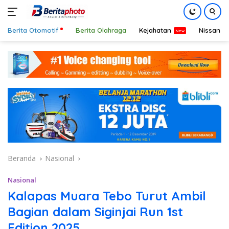
Berita Otomotif
Berita Olahraga
Kejahatan
Nissan
Langsung
ke
konten
Beranda
Nasional
Nasional
Kalapas Muara Tebo Turut Ambil
Bagian dalam Siginjai Run 1st
Edition 2025