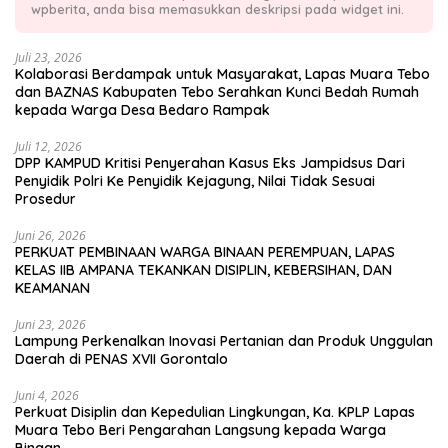
wpberita, anda bisa memasukkan deskripsi pada widget ini.
Juli 23, 2026
Kolaborasi Berdampak untuk Masyarakat, Lapas Muara Tebo
dan BAZNAS Kabupaten Tebo Serahkan Kunci Bedah Rumah
kepada Warga Desa Bedaro Rampak
Juli 12, 2026
DPP KAMPUD Kritisi Penyerahan Kasus Eks Jampidsus Dari
Penyidik Polri Ke Penyidik Kejagung, Nilai Tidak Sesuai
Prosedur
Juni 26, 2026
PERKUAT PEMBINAAN WARGA BINAAN PEREMPUAN, LAPAS
KELAS IIB AMPANA TEKANKAN DISIPLIN, KEBERSIHAN, DAN
KEAMANAN
Juni 23, 2026
Lampung Perkenalkan Inovasi Pertanian dan Produk Unggulan
Daerah di PENAS XVII Gorontalo
Juni 4, 2026
Perkuat Disiplin dan Kepedulian Lingkungan, Ka. KPLP Lapas
Muara Tebo Beri Pengarahan Langsung kepada Warga