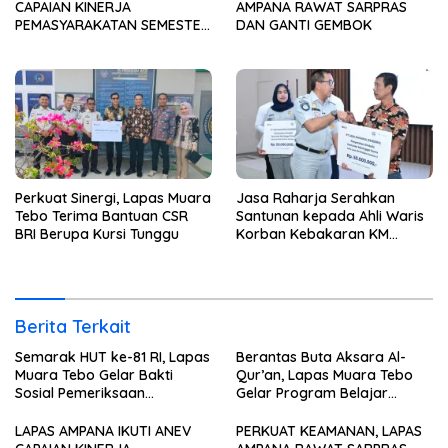
CAPAIAN KINERJA
AMPANA RAWAT SARPRAS
PEMASYARAKATAN SEMESTER
DAN GANTI GEMBOK
I TAHUN 2026
Perkuat Sinergi, Lapas Muara
Jasa Raharja Serahkan
Tebo Terima Bantuan CSR
Santunan kepada Ahli Waris
BRI Berupa Kursi Tunggu
Korban Kebakaran KM
Mutiara Sentosa II
Berita Terkait
Semarak HUT ke-81 RI, Lapas
Berantas Buta Aksara Al-
Muara Tebo Gelar Bakti
Qur’an, Lapas Muara Tebo
Sosial Pemeriksaan
Gelar Program Belajar
Kesehatan Gratis
Mengaji bagi Warga Binaan
LAPAS AMPANA IKUTI ANEV
PERKUAT KEAMANAN, LAPAS