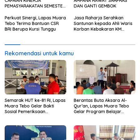
CAPAIAN KINERJA
AMPANA RAWAT SARPRAS
PEMASYARAKATAN SEMESTER
DAN GANTI GEMBOK
I TAHUN 2026
Perkuat Sinergi, Lapas Muara
Jasa Raharja Serahkan
Tebo Terima Bantuan CSR
Santunan kepada Ahli Waris
BRI Berupa Kursi Tunggu
Korban Kebakaran KM
Mutiara Sentosa II
Rekomendasi untuk kamu
Semarak HUT ke-81 RI, Lapas
Berantas Buta Aksara Al-
Muara Tebo Gelar Bakti
Qur’an, Lapas Muara Tebo
Sosial Pemeriksaan
Gelar Program Belajar
Kesehatan Gratis
Mengaji bagi Warga Binaan