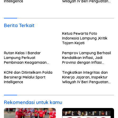
Intelligence
Wilayah IV Beri Penguatan
Tusi di Rutan Bandar
Lampung
Berita Terkait
Ketua Pewarta Foto
Indonesia Lampung ,Kritik
Tajam Kejati
Rutan Kelas I Bandar
Pemprov Lampung Berhasil
Lampung Perkuat
Kendalikan Inflasi, Jadi
Pembinaan Keagamaan
Provinsi dengan Inflasi
Lewat Safari Dakwah
Terendah di Sumatera
Bersama Habib Ahmad Al
KONI dan Ditintelkam Polda
Tingkatkan Integritas dan
Habsyi
Bersinergi Melalui Sport
Kinerja Jajaran, Inspektur
Intelligence
Wilayah IV Beri Penguatan
Tusi di Rutan Bandar
Lampung
Rekomendasi untuk kamu