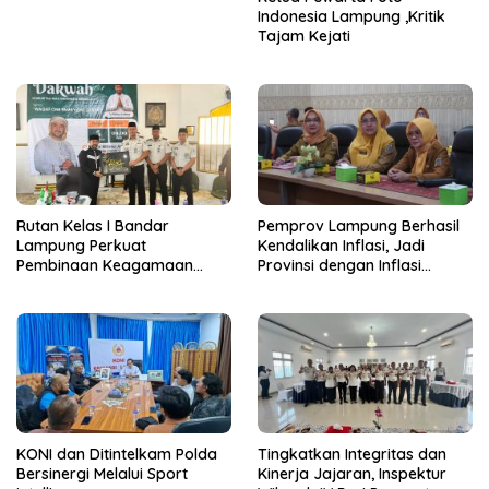
Indonesia Lampung ,Kritik
Tajam Kejati
Rutan Kelas I Bandar
Pemprov Lampung Berhasil
Lampung Perkuat
Kendalikan Inflasi, Jadi
Pembinaan Keagamaan
Provinsi dengan Inflasi
Lewat Safari Dakwah
Terendah di Sumatera
Bersama Habib Ahmad Al
Habsyi
KONI dan Ditintelkam Polda
Tingkatkan Integritas dan
Bersinergi Melalui Sport
Kinerja Jajaran, Inspektur