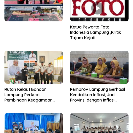
Ketua Pewarta Foto
Indonesia Lampung ,Kritik
Tajam Kejati
Rutan Kelas I Bandar
Pemprov Lampung Berhasil
Lampung Perkuat
Kendalikan Inflasi, Jadi
Pembinaan Keagamaan
Provinsi dengan Inflasi
Lewat Safari Dakwah
Terendah di Sumatera
Bersama Habib Ahmad Al
Habsyi