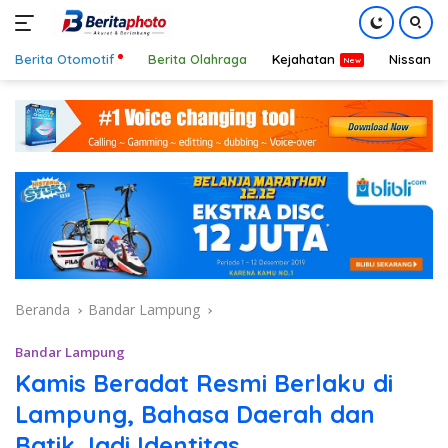
Berita Otomotif
Berita Olahraga
Kejahatan
Nissan
Langsung
ke
konten
Beranda
Bandar Lampung
Bandar Lampung
Kamis Beradat Resmi Berlaku di
Lampung, Bahasa Daerah dan
Batik Jadi Identitas