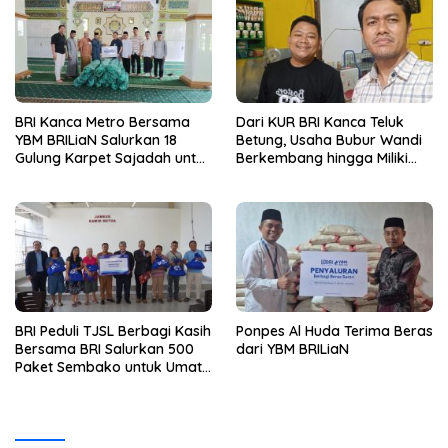
Ride
BRI Kanca Metro Bersama
Dari KUR BRI Kanca Teluk
YBM BRILiaN Salurkan 18
Betung, Usaha Bubur Wandi
Gulung Karpet Sajadah untuk
Berkembang hingga Miliki
Masjid Nur Hidayah
Dua Ruko di Tanjung Senang
BRI Peduli TJSL Berbagi Kasih
Ponpes Al Huda Terima Beras
Bersama BRI Salurkan 500
dari YBM BRILiaN
Paket Sembako untuk Umat
Kristiani di Bandar Lampung