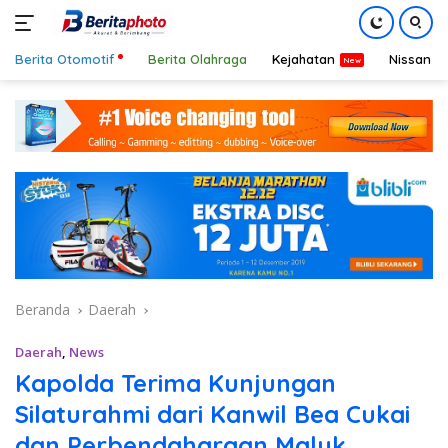
Berita Otomotif
Berita Olahraga
Kejahatan
Nissan
Langsung
ke
konten
Beranda
Daerah
Daerah
,
News
Kapolda Terima Kunjungan
Silaturahmi dari Kanwil Bea Cukai
dan Perbendaharaan Maluk