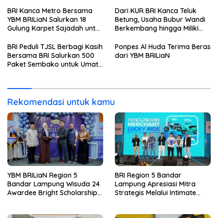
Batch 8, Siapkan Pemimpin
Dinner dan Pengumuman
Profesional Berakhlak Mulia
Pemenang Merchant Lucky
BRI Kanca Metro Bersama
Dari KUR BRI Kanca Teluk
Ride
YBM BRILiaN Salurkan 18
Betung, Usaha Bubur Wandi
Gulung Karpet Sajadah untuk
Berkembang hingga Miliki
Masjid Nur Hidayah
Dua Ruko di Tanjung Senang
BRI Peduli TJSL Berbagi Kasih
Ponpes Al Huda Terima Beras
Bersama BRI Salurkan 500
dari YBM BRILiaN
Paket Sembako untuk Umat
Kristiani di Bandar Lampung
Rekomendasi untuk kamu
YBM BRILiaN Region 5
BRI Region 5 Bandar
Bandar Lampung Wisuda 24
Lampung Apresiasi Mitra
Awardee Bright Scholarship
Strategis Melalui Intimate
Batch 8, Siapkan Pemimpin
Dinner dan Pengumuman
Profesional Berakhlak Mulia
Pemenang Merchant Lucky