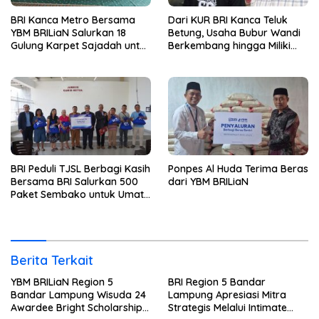
BRI Kanca Metro Bersama
Dari KUR BRI Kanca Teluk
YBM BRILiaN Salurkan 18
Betung, Usaha Bubur Wandi
Gulung Karpet Sajadah untuk
Berkembang hingga Miliki
Masjid Nur Hidayah
Dua Ruko di Tanjung Senang
BRI Peduli TJSL Berbagi Kasih
Ponpes Al Huda Terima Beras
Bersama BRI Salurkan 500
dari YBM BRILiaN
Paket Sembako untuk Umat
Kristiani di Bandar Lampung
Berita Terkait
YBM BRILiaN Region 5
BRI Region 5 Bandar
Bandar Lampung Wisuda 24
Lampung Apresiasi Mitra
Awardee Bright Scholarship
Strategis Melalui Intimate