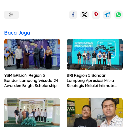
Baca Juga
YBM BRILiaN Region 5
BRI Region 5 Bandar
Bandar Lampung Wisuda 24
Lampung Apresiasi Mitra
Awardee Bright Scholarship
Strategis Melalui Intimate
Batch 8, Siapkan Pemimpin
Dinner dan Pengumuman
Profesional Berakhlak Mulia
Pemenang Merchant Lucky
Ride