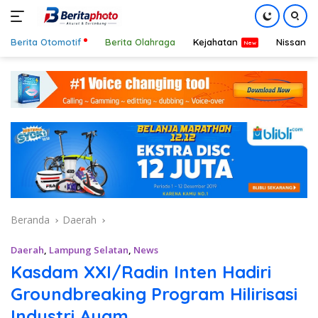
Berita Otomotif
Berita Olahraga
Kejahatan
Nissan
Langsung
ke
konten
Beranda
Daerah
Daerah
,
Lampung Selatan
,
News
Kasdam XXI/Radin Inten Hadiri
Groundbreaking Program Hilirisasi
Industri Ayam