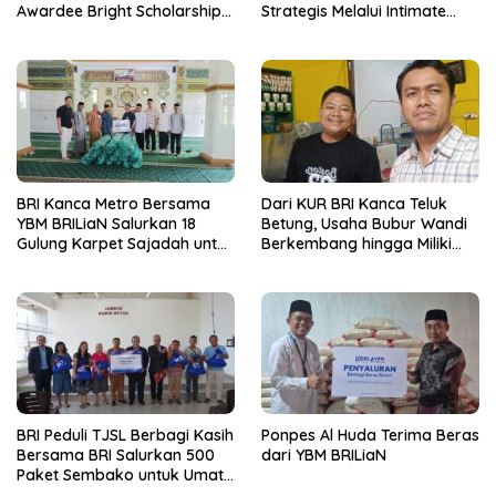
Awardee Bright Scholarship
Strategis Melalui Intimate
Batch 8, Siapkan Pemimpin
Dinner dan Pengumuman
Profesional Berakhlak Mulia
Pemenang Merchant Lucky
Ride
BRI Kanca Metro Bersama
Dari KUR BRI Kanca Teluk
YBM BRILiaN Salurkan 18
Betung, Usaha Bubur Wandi
Gulung Karpet Sajadah untuk
Berkembang hingga Miliki
Masjid Nur Hidayah
Dua Ruko di Tanjung Senang
BRI Peduli TJSL Berbagi Kasih
Ponpes Al Huda Terima Beras
Bersama BRI Salurkan 500
dari YBM BRILiaN
Paket Sembako untuk Umat
Kristiani di Bandar Lampung