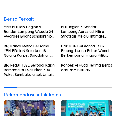
Berita Terkait
YBM BRILiaN Region 5
BRI Region 5 Bandar
Bandar Lampung Wisuda 24
Lampung Apresiasi Mitra
Awardee Bright Scholarship
Strategis Melalui Intimate
Batch 8, Siapkan Pemimpin
Dinner dan Pengumuman
Profesional Berakhlak Mulia
Pemenang Merchant Lucky
BRI Kanca Metro Bersama
Dari KUR BRI Kanca Teluk
Ride
YBM BRILiaN Salurkan 18
Betung, Usaha Bubur Wandi
Gulung Karpet Sajadah untuk
Berkembang hingga Miliki
Masjid Nur Hidayah
Dua Ruko di Tanjung Senang
BRI Peduli TJSL Berbagi Kasih
Ponpes Al Huda Terima Beras
Bersama BRI Salurkan 500
dari YBM BRILiaN
Paket Sembako untuk Umat
Kristiani di Bandar Lampung
Rekomendasi untuk kamu