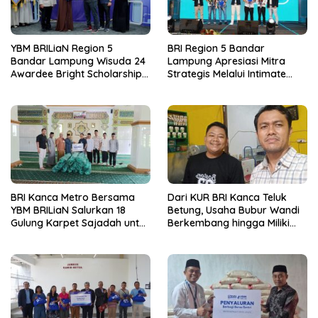
YBM BRILiaN Region 5
BRI Region 5 Bandar
Bandar Lampung Wisuda 24
Lampung Apresiasi Mitra
Awardee Bright Scholarship
Strategis Melalui Intimate
Batch 8, Siapkan Pemimpin
Dinner dan Pengumuman
Profesional Berakhlak Mulia
Pemenang Merchant Lucky
Ride
BRI Kanca Metro Bersama
Dari KUR BRI Kanca Teluk
YBM BRILiaN Salurkan 18
Betung, Usaha Bubur Wandi
Gulung Karpet Sajadah untuk
Berkembang hingga Miliki
Masjid Nur Hidayah
Dua Ruko di Tanjung Senang