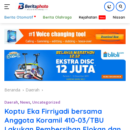
Berita Otomotif
Berita Olahraga
Kejahatan
Nissan
Langsung
ke
konten
Beranda
Daerah
Daerah
,
News
,
Uncategorized
Koptu Eka Firriyadi bersama
Anggota Koramil 410-03/TBU
Lakukan Pembersihan Elokan dan