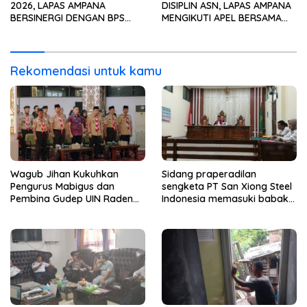
2026, LAPAS AMPANA
DISIPLIN ASN, LAPAS AMPANA
BERSINERGI DENGAN BPS
MENGIKUTI APEL BERSAMA
WUJUDKAN DATA
BULAN JULI TAHUN 2026
BERKUALITAS UNTUK
SECARA VIRTUAL
PEMBANGUNAN
Rekomendasi untuk kamu
Wagub Jihan Kukuhkan
Sidang praperadilan
Pengurus Mabigus dan
sengketa PT San Xiong Steel
Pembina Gudep UIN Raden
Indonesia memasuki babak
Intan, Dorong Pramuka
baru.
Perkuat Karakter Generasi
Muda