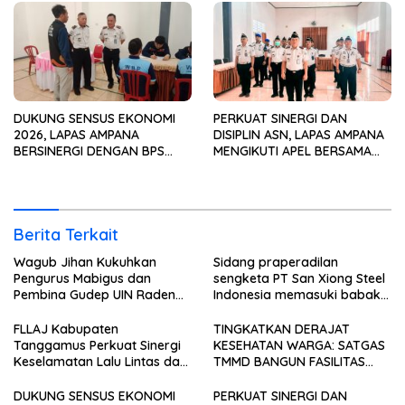
DUKUNG SENSUS EKONOMI
PERKUAT SINERGI DAN
2026, LAPAS AMPANA
DISIPLIN ASN, LAPAS AMPANA
BERSINERGI DENGAN BPS
MENGIKUTI APEL BERSAMA
WUJUDKAN DATA
BULAN JULI TAHUN 2026
BERKUALITAS UNTUK
SECARA VIRTUAL
PEMBANGUNAN
Berita Terkait
Wagub Jihan Kukuhkan
Sidang praperadilan
Pengurus Mabigus dan
sengketa PT San Xiong Steel
Pembina Gudep UIN Raden
Indonesia memasuki babak
Intan, Dorong Pramuka
baru.
Perkuat Karakter Generasi
FLLAJ Kabupaten
TINGKATKAN DERAJAT
Muda
Tanggamus Perkuat Sinergi
KESEHATAN WARGA: SATGAS
Keselamatan Lalu Lintas dan
TMMD BANGUN FASILITAS
Kepatuhan Pajak Kendaraan
MCK TERPADU DI PINANG
JAYA
DUKUNG SENSUS EKONOMI
PERKUAT SINERGI DAN