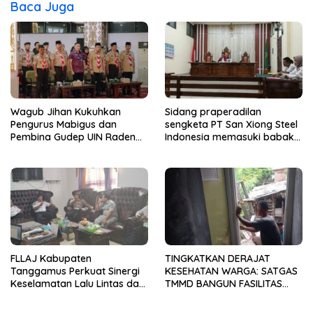
Baca Juga
Wagub Jihan Kukuhkan
Sidang praperadilan
Pengurus Mabigus dan
sengketa PT San Xiong Steel
Pembina Gudep UIN Raden
Indonesia memasuki babak
Intan, Dorong Pramuka
baru.
Perkuat Karakter Generasi
Muda
FLLAJ Kabupaten
TINGKATKAN DERAJAT
Tanggamus Perkuat Sinergi
KESEHATAN WARGA: SATGAS
Keselamatan Lalu Lintas dan
TMMD BANGUN FASILITAS
Kepatuhan Pajak Kendaraan
MCK TERPADU DI PINANG
JAYA