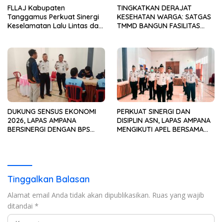
FLLAJ Kabupaten
TINGKATKAN DERAJAT
Tanggamus Perkuat Sinergi
KESEHATAN WARGA: SATGAS
Keselamatan Lalu Lintas dan
TMMD BANGUN FASILITAS
Kepatuhan Pajak Kendaraan
MCK TERPADU DI PINANG
JAYA
DUKUNG SENSUS EKONOMI
PERKUAT SINERGI DAN
2026, LAPAS AMPANA
DISIPLIN ASN, LAPAS AMPANA
BERSINERGI DENGAN BPS
MENGIKUTI APEL BERSAMA
WUJUDKAN DATA
BULAN JULI TAHUN 2026
BERKUALITAS UNTUK
SECARA VIRTUAL
PEMBANGUNAN
Tinggalkan Balasan
Alamat email Anda tidak akan dipublikasikan.
Ruas yang wajib
ditandai
*