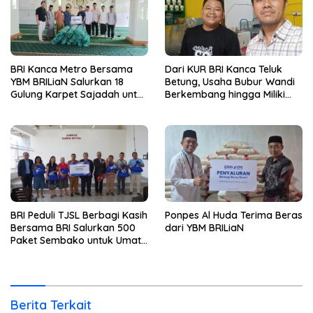
BRI Kanca Metro Bersama
Dari KUR BRI Kanca Teluk
YBM BRILiaN Salurkan 18
Betung, Usaha Bubur Wandi
Gulung Karpet Sajadah untuk
Berkembang hingga Miliki
Masjid Nur Hidayah
Dua Ruko di Tanjung Senang
BRI Peduli TJSL Berbagi Kasih
Ponpes Al Huda Terima Beras
Bersama BRI Salurkan 500
dari YBM BRILiaN
Paket Sembako untuk Umat
Kristiani di Bandar Lampung
Berita Terkait