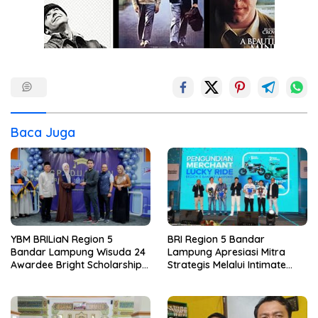
Baca Juga
YBM BRILiaN Region 5
BRI Region 5 Bandar
Bandar Lampung Wisuda 24
Lampung Apresiasi Mitra
Awardee Bright Scholarship
Strategis Melalui Intimate
Batch 8, Siapkan Pemimpin
Dinner dan Pengumuman
Profesional Berakhlak Mulia
Pemenang Merchant Lucky
Ride