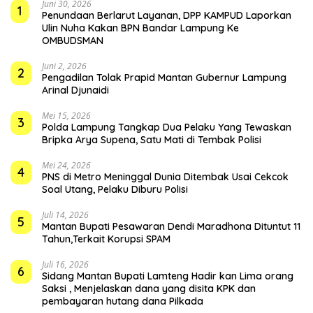
Juni 30, 2026
1
Penundaan Berlarut Layanan, DPP KAMPUD Laporkan
Ulin Nuha Kakan BPN Bandar Lampung Ke
OMBUDSMAN
Juni 2, 2026
2
Pengadilan Tolak Prapid Mantan Gubernur Lampung
Arinal Djunaidi
Mei 15, 2026
3
Polda Lampung Tangkap Dua Pelaku Yang Tewaskan
Bripka Arya Supena, Satu Mati di Tembak Polisi
Mei 24, 2026
4
PNS di Metro Meninggal Dunia Ditembak Usai Cekcok
Soal Utang, Pelaku Diburu Polisi
Juli 14, 2026
5
Mantan Bupati Pesawaran Dendi Maradhona Dituntut 11
Tahun,Terkait Korupsi SPAM
Juli 16, 2026
6
Sidang Mantan Bupati Lamteng Hadir kan Lima orang
Saksi , Menjelaskan dana yang disita KPK dan
pembayaran hutang dana Pilkada