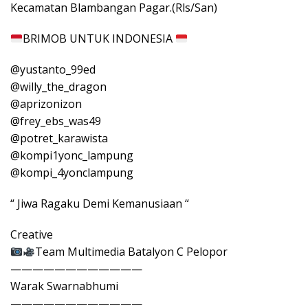
Kecamatan Blambangan Pagar.(Rls/San)
BRIMOB UNTUK INDONESIA
@yustanto_99ed
@willy_the_dragon
@aprizonizon
@frey_ebs_was49
@potret_karawista
@kompi1yonc_lampung
@kompi_4yonclampung
“ Jiwa Ragaku Demi Kemanusiaan “
Creative
Team Multimedia Batalyon C Pelopor
————————————
Warak Swarnabhumi
————————————