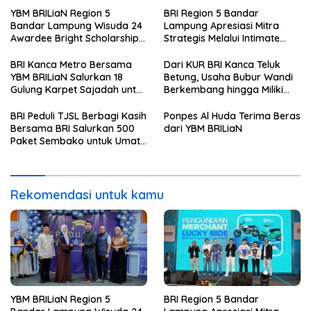
YBM BRILiaN Region 5
BRI Region 5 Bandar
Bandar Lampung Wisuda 24
Lampung Apresiasi Mitra
Awardee Bright Scholarship
Strategis Melalui Intimate
Batch 8, Siapkan Pemimpin
Dinner dan Pengumuman
Profesional Berakhlak Mulia
Pemenang Merchant Lucky
BRI Kanca Metro Bersama
Dari KUR BRI Kanca Teluk
Ride
YBM BRILiaN Salurkan 18
Betung, Usaha Bubur Wandi
Gulung Karpet Sajadah untuk
Berkembang hingga Miliki
Masjid Nur Hidayah
Dua Ruko di Tanjung Senang
BRI Peduli TJSL Berbagi Kasih
Ponpes Al Huda Terima Beras
Bersama BRI Salurkan 500
dari YBM BRILiaN
Paket Sembako untuk Umat
Kristiani di Bandar Lampung
Rekomendasi untuk kamu
YBM BRILiaN Region 5
BRI Region 5 Bandar