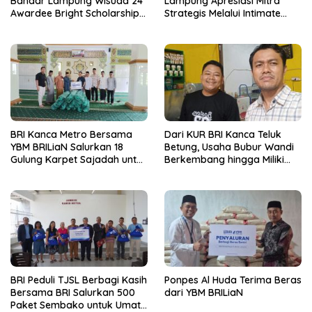
Bandar Lampung Wisuda 24
Lampung Apresiasi Mitra
Awardee Bright Scholarship
Strategis Melalui Intimate
Batch 8, Siapkan Pemimpin
Dinner dan Pengumuman
Profesional Berakhlak Mulia
Pemenang Merchant Lucky
Ride
BRI Kanca Metro Bersama
Dari KUR BRI Kanca Teluk
YBM BRILiaN Salurkan 18
Betung, Usaha Bubur Wandi
Gulung Karpet Sajadah untuk
Berkembang hingga Miliki
Masjid Nur Hidayah
Dua Ruko di Tanjung Senang
BRI Peduli TJSL Berbagi Kasih
Ponpes Al Huda Terima Beras
Bersama BRI Salurkan 500
dari YBM BRILiaN
Paket Sembako untuk Umat