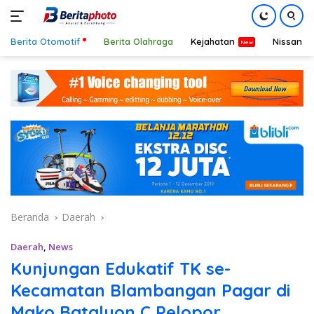
Berita Otomotif
Berita Olahraga
Kejahatan
Nissan
Langsung
ke
konten
Beranda
Daerah
Daerah
,
News
Kunjungan Edukatif TK se-
Kecamatan Blambangan Pagar di
Mako Batalyon C Pelopor