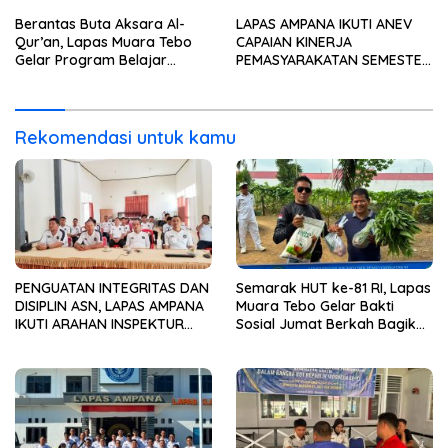
Kesehatan Gratis
Berantas Buta Aksara Al-
LAPAS AMPANA IKUTI ANEV
Qur’an, Lapas Muara Tebo
CAPAIAN KINERJA
Gelar Program Belajar
PEMASYARAKATAN SEMESTER
Mengaji bagi Warga Binaan
I TAHUN 2026
Rekomendasi untuk kamu
PENGUATAN INTEGRITAS DAN
Semarak HUT ke-81 RI, Lapas
DISIPLIN ASN, LAPAS AMPANA
Muara Tebo Gelar Bakti
IKUTI ARAHAN INSPEKTUR
Sosial Jumat Berkah Bagikan
WILAYAH III ITJEN
Sembako kepada
KEMENIMIPAS
Masyarakat