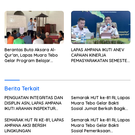
Kesehatan Gratis
Berantas Buta Aksara Al-
LAPAS AMPANA IKUTI ANEV
Qur’an, Lapas Muara Tebo
CAPAIAN KINERJA
Gelar Program Belajar
PEMASYARAKATAN SEMESTER
Mengaji bagi Warga Binaan
I TAHUN 2026
Berita Terkait
PENGUATAN INTEGRITAS DAN
Semarak HUT ke-81 RI, Lapas
DISIPLIN ASN, LAPAS AMPANA
Muara Tebo Gelar Bakti
IKUTI ARAHAN INSPEKTUR
Sosial Jumat Berkah Bagikan
WILAYAH III ITJEN
Sembako kepada
KEMENIMIPAS
Masyarakat
SEMARAK HUT RI KE-81, LAPAS
Semarak HUT ke-81 RI, Lapas
AMPANA AKSI BERSIH
Muara Tebo Gelar Bakti
LINGKUNGAN
Sosial Pemeriksaan