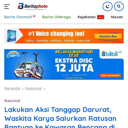
Berita Otomotif
Berita Olahraga
Kejahatan
Nissan
Langsung
ke
konten
Beranda
Nasional
Nasional
Lakukan Aksi Tanggap Darurat,
Waskita Karya Salurkan Ratusan
Bantuan ke Kawasan Bencana di