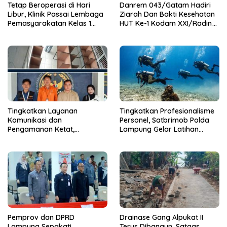
Tetap Beroperasi di Hari
Danrem 043/Gatam Hadiri
Libur, Klinik Passai Lembaga
Ziarah Dan Bakti Kesehatan
Pemasyarakatan Kelas 1
HUT Ke-1 Kodam XXI/Radin
Bandar Lampung Siap
Inten
Layani Warga Binaan dan
Masyarakat 24 Jam
Tingkatkan Layanan
Tingkatkan Profesionalisme
Komunikasi dan
Personel, Satbrimob Polda
Pengamanan Ketat,
Lampung Gelar Latihan
Lembaga Pemasyarakatan
Peningkatan Kemampuan
Kelas 1 Bandar Lampung
Selam SAR Air
Tambah Wartelsuspas Serta
Pasang Kamera Pengawas
Pemprov dan DPRD
Drainase Gang Alpukat II
Lampung Sepakati
Terus Dibangun, Satgas