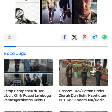
Baca Juga
Tetap Beroperasi di Hari
Danrem 043/Gatam Hadiri
Libur, Klinik Passai Lembaga
Ziarah Dan Bakti Kesehatan
Pemasyarakatan Kelas 1
HUT Ke-1 Kodam XXI/Radin
Bandar Lampung Siap
Inten
Layani Warga Binaan dan