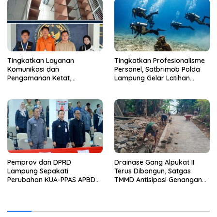
Masyarakat 24 Jam
Tingkatkan Layanan
Tingkatkan Profesionalisme
Komunikasi dan
Personel, Satbrimob Polda
Pengamanan Ketat,
Lampung Gelar Latihan
Lembaga Pemasyarakatan
Peningkatan Kemampuan
Kelas 1 Bandar Lampung
Selam SAR Air
Tambah Wartelsuspas Serta
Pasang Kamera Pengawas
Pemprov dan DPRD
Drainase Gang Alpukat II
Lampung Sepakati
Terus Dibangun, Satgas
Perubahan KUA-PPAS APBD
TMMD Antisipasi Genangan
2026
dan Banjir