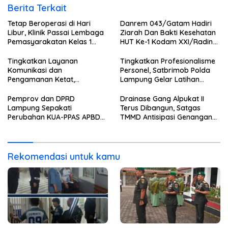
Berita Terkait
Tetap Beroperasi di Hari
Danrem 043/Gatam Hadiri
Libur, Klinik Passai Lembaga
Ziarah Dan Bakti Kesehatan
Pemasyarakatan Kelas 1
HUT Ke-1 Kodam XXI/Radin
Bandar Lampung Siap
Inten
Layani Warga Binaan dan
Tingkatkan Layanan
Tingkatkan Profesionalisme
Masyarakat 24 Jam
Komunikasi dan
Personel, Satbrimob Polda
Pengamanan Ketat,
Lampung Gelar Latihan
Lembaga Pemasyarakatan
Peningkatan Kemampuan
Kelas 1 Bandar Lampung
Selam SAR Air
Pemprov dan DPRD
Drainase Gang Alpukat II
Tambah Wartelsuspas Serta
Lampung Sepakati
Terus Dibangun, Satgas
Pasang Kamera Pengawas
Perubahan KUA-PPAS APBD
TMMD Antisipasi Genangan
2026
dan Banjir
Rekomendasi untuk kamu