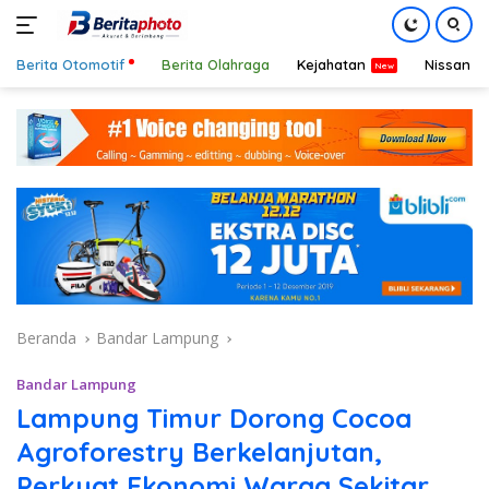
Berita Otomotif
Berita Olahraga
Kejahatan
Nissan
Langsung
ke
konten
Beranda
Bandar Lampung
Bandar Lampung
Lampung Timur Dorong Cocoa
Agroforestry Berkelanjutan,
Perkuat Ekonomi Warga Sekitar