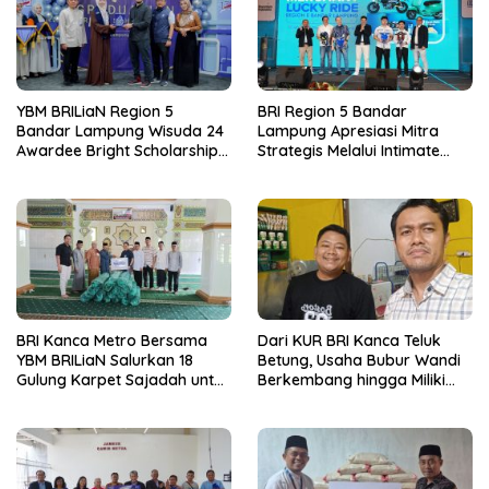
YBM BRILiaN Region 5
BRI Region 5 Bandar
Bandar Lampung Wisuda 24
Lampung Apresiasi Mitra
Awardee Bright Scholarship
Strategis Melalui Intimate
Batch 8, Siapkan Pemimpin
Dinner dan Pengumuman
Profesional Berakhlak Mulia
Pemenang Merchant Lucky
Ride
BRI Kanca Metro Bersama
Dari KUR BRI Kanca Teluk
YBM BRILiaN Salurkan 18
Betung, Usaha Bubur Wandi
Gulung Karpet Sajadah untuk
Berkembang hingga Miliki
Masjid Nur Hidayah
Dua Ruko di Tanjung Senang