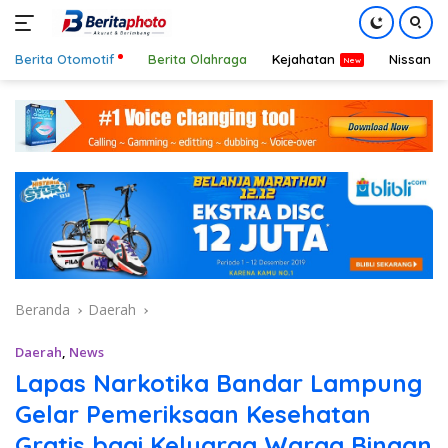
Berita Otomotif
Berita Olahraga
Kejahatan
Nissan
Langsung
ke
konten
Beranda
Daerah
Daerah
,
News
Lapas Narkotika Bandar Lampung
Gelar Pemeriksaan Kesehatan
Gratis bagi Keluarga Warga Binaan