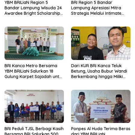
YBM BRILiaN Region 5
BRI Region 5 Bandar
Bandar Lampung Wisuda 24
Lampung Apresiasi Mitra
Awardee Bright Scholarship
Strategis Melalui Intimate
Batch 8, Siapkan Pemimpin
Dinner dan Pengumuman
Profesional Berakhlak Mulia
Pemenang Merchant Lucky
Ride
BRI Kanca Metro Bersama
Dari KUR BRI Kanca Teluk
YBM BRILiaN Salurkan 18
Betung, Usaha Bubur Wandi
Gulung Karpet Sajadah untuk
Berkembang hingga Miliki
Masjid Nur Hidayah
Dua Ruko di Tanjung Senang
BRI Peduli TJSL Berbagi Kasih
Ponpes Al Huda Terima Beras
Bersama BRI Salurkan 500
dari YBM BRILiaN