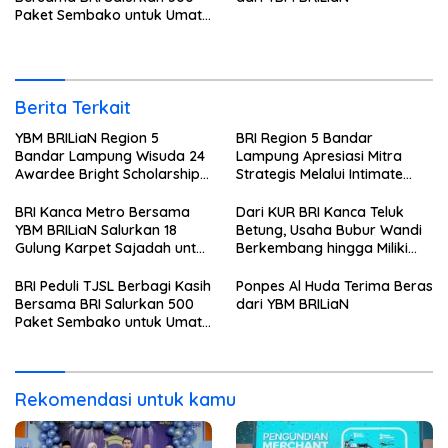
Paket Sembako untuk Umat
Kristiani di Bandar Lampung
Berita Terkait
YBM BRILiaN Region 5
BRI Region 5 Bandar
Bandar Lampung Wisuda 24
Lampung Apresiasi Mitra
Awardee Bright Scholarship
Strategis Melalui Intimate
Batch 8, Siapkan Pemimpin
Dinner dan Pengumuman
Profesional Berakhlak Mulia
Pemenang Merchant Lucky
BRI Kanca Metro Bersama
Dari KUR BRI Kanca Teluk
Ride
YBM BRILiaN Salurkan 18
Betung, Usaha Bubur Wandi
Gulung Karpet Sajadah untuk
Berkembang hingga Miliki
Masjid Nur Hidayah
Dua Ruko di Tanjung Senang
BRI Peduli TJSL Berbagi Kasih
Ponpes Al Huda Terima Beras
Bersama BRI Salurkan 500
dari YBM BRILiaN
Paket Sembako untuk Umat
Kristiani di Bandar Lampung
Rekomendasi untuk kamu