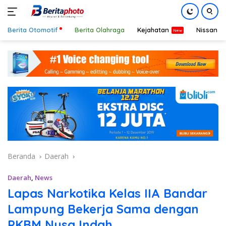
Berita Otomotif
Berita Olahraga
Kejahatan
Nissan
Langsung
ke
konten
Beranda
Daerah
Daerah
,
News
Lapas Narkotika Kelas IIA Bandar
Lampung Bekerja Sama dengan
PKBM Nusa Indah