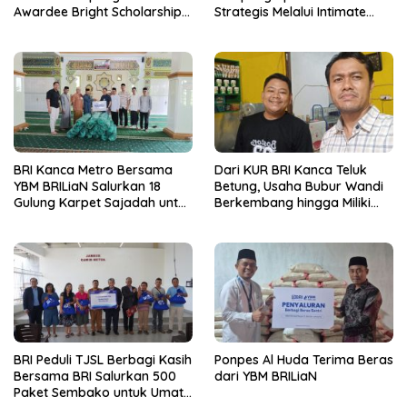
Awardee Bright Scholarship
Strategis Melalui Intimate
Batch 8, Siapkan Pemimpin
Dinner dan Pengumuman
Profesional Berakhlak Mulia
Pemenang Merchant Lucky
Ride
BRI Kanca Metro Bersama
Dari KUR BRI Kanca Teluk
YBM BRILiaN Salurkan 18
Betung, Usaha Bubur Wandi
Gulung Karpet Sajadah untuk
Berkembang hingga Miliki
Masjid Nur Hidayah
Dua Ruko di Tanjung Senang
BRI Peduli TJSL Berbagi Kasih
Ponpes Al Huda Terima Beras
Bersama BRI Salurkan 500
dari YBM BRILiaN
Paket Sembako untuk Umat