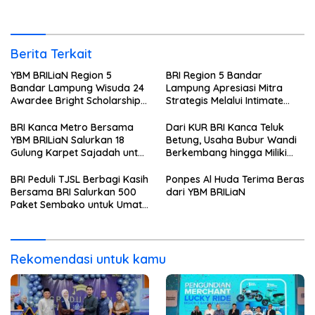
Kristiani di Bandar Lampung
Berita Terkait
YBM BRILiaN Region 5
BRI Region 5 Bandar
Bandar Lampung Wisuda 24
Lampung Apresiasi Mitra
Awardee Bright Scholarship
Strategis Melalui Intimate
Batch 8, Siapkan Pemimpin
Dinner dan Pengumuman
Profesional Berakhlak Mulia
Pemenang Merchant Lucky
BRI Kanca Metro Bersama
Dari KUR BRI Kanca Teluk
Ride
YBM BRILiaN Salurkan 18
Betung, Usaha Bubur Wandi
Gulung Karpet Sajadah untuk
Berkembang hingga Miliki
Masjid Nur Hidayah
Dua Ruko di Tanjung Senang
BRI Peduli TJSL Berbagi Kasih
Ponpes Al Huda Terima Beras
Bersama BRI Salurkan 500
dari YBM BRILiaN
Paket Sembako untuk Umat
Kristiani di Bandar Lampung
Rekomendasi untuk kamu