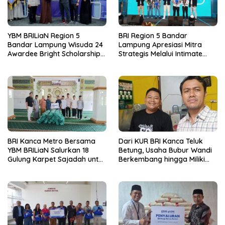
YBM BRILiaN Region 5
BRI Region 5 Bandar
Bandar Lampung Wisuda 24
Lampung Apresiasi Mitra
Awardee Bright Scholarship
Strategis Melalui Intimate
Batch 8, Siapkan Pemimpin
Dinner dan Pengumuman
Profesional Berakhlak Mulia
Pemenang Merchant Lucky
Ride
BRI Kanca Metro Bersama
Dari KUR BRI Kanca Teluk
YBM BRILiaN Salurkan 18
Betung, Usaha Bubur Wandi
Gulung Karpet Sajadah untuk
Berkembang hingga Miliki
Masjid Nur Hidayah
Dua Ruko di Tanjung Senang