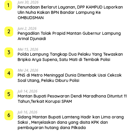
Juni 30, 2026
1
Penundaan Berlarut Layanan, DPP KAMPUD Laporkan
Ulin Nuha Kakan BPN Bandar Lampung Ke
OMBUDSMAN
Juni 2, 2026
2
Pengadilan Tolak Prapid Mantan Gubernur Lampung
Arinal Djunaidi
Mei 15, 2026
3
Polda Lampung Tangkap Dua Pelaku Yang Tewaskan
Bripka Arya Supena, Satu Mati di Tembak Polisi
Mei 24, 2026
4
PNS di Metro Meninggal Dunia Ditembak Usai Cekcok
Soal Utang, Pelaku Diburu Polisi
Juli 14, 2026
5
Mantan Bupati Pesawaran Dendi Maradhona Dituntut 11
Tahun,Terkait Korupsi SPAM
Juli 16, 2026
6
Sidang Mantan Bupati Lamteng Hadir kan Lima orang
Saksi , Menjelaskan dana yang disita KPK dan
pembayaran hutang dana Pilkada