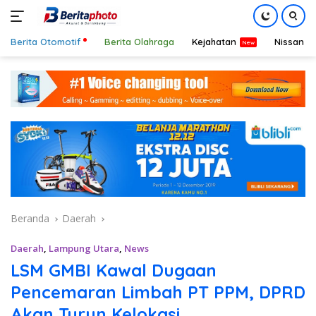
Berita Otomotif
Berita Olahraga
Kejahatan
Nissan
Langsung
ke
konten
Beranda
Daerah
Daerah
,
Lampung Utara
,
News
LSM GMBI Kawal Dugaan
Pencemaran Limbah PT PPM, DPRD
Akan Turun Kelokasi