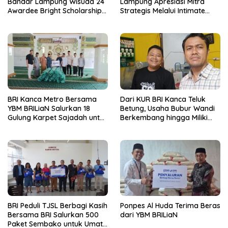
Bandar Lampung Wisuda 24
Lampung Apresiasi Mitra
Awardee Bright Scholarship
Strategis Melalui Intimate
Batch 8, Siapkan Pemimpin
Dinner dan Pengumuman
Profesional Berakhlak Mulia
Pemenang Merchant Lucky
Ride
BRI Kanca Metro Bersama
Dari KUR BRI Kanca Teluk
YBM BRILiaN Salurkan 18
Betung, Usaha Bubur Wandi
Gulung Karpet Sajadah untuk
Berkembang hingga Miliki
Masjid Nur Hidayah
Dua Ruko di Tanjung Senang
BRI Peduli TJSL Berbagi Kasih
Ponpes Al Huda Terima Beras
Bersama BRI Salurkan 500
dari YBM BRILiaN
Paket Sembako untuk Umat