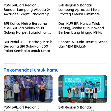
YBM BRILiaN Region 5
BRI Region 5 Bandar
Bandar Lampung Wisuda 24
Lampung Apresiasi Mitra
Awardee Bright Scholarship
Strategis Melalui Intimate
Batch 8, Siapkan Pemimpin
Dinner dan Pengumuman
Profesional Berakhlak Mulia
Pemenang Merchant Lucky
BRI Kanca Metro Bersama
Dari KUR BRI Kanca Teluk
Ride
YBM BRILiaN Salurkan 18
Betung, Usaha Bubur Wandi
Gulung Karpet Sajadah untuk
Berkembang hingga Miliki
Masjid Nur Hidayah
Dua Ruko di Tanjung Senang
BRI Peduli TJSL Berbagi Kasih
Ponpes Al Huda Terima Beras
Bersama BRI Salurkan 500
dari YBM BRILiaN
Paket Sembako untuk Umat
Kristiani di Bandar Lampung
Rekomendasi untuk kamu
YBM BRILiaN Region 5
BRI Region 5 Bandar