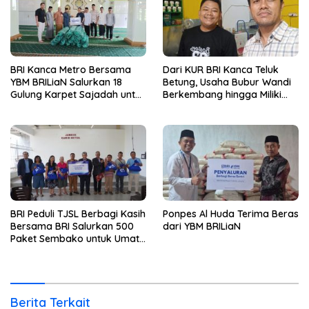
BRI Kanca Metro Bersama
Dari KUR BRI Kanca Teluk
YBM BRILiaN Salurkan 18
Betung, Usaha Bubur Wandi
Gulung Karpet Sajadah untuk
Berkembang hingga Miliki
Masjid Nur Hidayah
Dua Ruko di Tanjung Senang
BRI Peduli TJSL Berbagi Kasih
Ponpes Al Huda Terima Beras
Bersama BRI Salurkan 500
dari YBM BRILiaN
Paket Sembako untuk Umat
Kristiani di Bandar Lampung
Berita Terkait