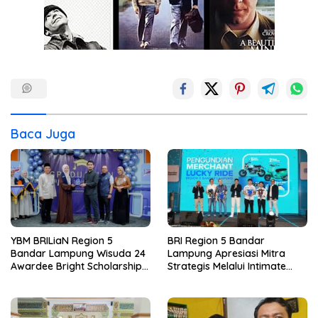
Baca Juga
YBM BRILiaN Region 5
BRI Region 5 Bandar
Bandar Lampung Wisuda 24
Lampung Apresiasi Mitra
Awardee Bright Scholarship
Strategis Melalui Intimate
Batch 8, Siapkan Pemimpin
Dinner dan Pengumuman
Profesional Berakhlak Mulia
Pemenang Merchant Lucky
Ride