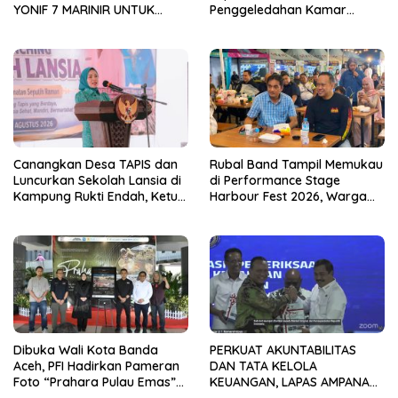
YONIF 7 MARINIR UNTUK
Penggeledahan Kamar
ANAK-ANAK PONDOK
Hunian Warga Binaan
PESANTREN NURUL HUDA
Canangkan Desa TAPIS dan
Rubal Band Tampil Memukau
Luncurkan Sekolah Lansia di
di Performance Stage
Kampung Rukti Endah, Ketua
Harbour Fest 2026, Warga
TP PKK Lampung Dorong
Binaan Rutan Bandar
Pembangunan SDM Dimulai
Lampung Tunjukkan Bakat
dari Desa
Terbaik
Dibuka Wali Kota Banda
PERKUAT AKUNTABILITAS
Aceh, PFI Hadirkan Pameran
DAN TATA KELOLA
Foto “Prahara Pulau Emas”
KEUANGAN, LAPAS AMPANA
untuk Edukasi Kebencanaan
IKUTI PENYERAHAN LHP BPK