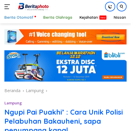
Berita Otomotif
Berita Olahraga
Kejahatan
Nissan
Langsung
ke
konten
Beranda
Lampung
Lampung
Ngupi Pai Puakhi’ : Cara Unik Polisi
Pelabuhan Bakauheni, sapa
penumpang kapal