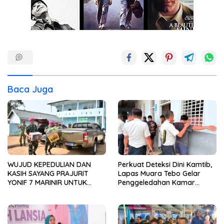
Baca Juga
WUJUD KEPEDULIAN DAN
Perkuat Deteksi Dini Kamtib,
KASIH SAYANG PRAJURIT
Lapas Muara Tebo Gelar
YONIF 7 MARINIR UNTUK
Penggeledahan Kamar
ANAK-ANAK PONDOK
Hunian Warga Binaan
PESANTREN NURUL HUDA