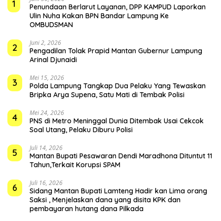
1
Penundaan Berlarut Layanan, DPP KAMPUD Laporkan
Ulin Nuha Kakan BPN Bandar Lampung Ke
OMBUDSMAN
Juni 2, 2026
2
Pengadilan Tolak Prapid Mantan Gubernur Lampung
Arinal Djunaidi
Mei 15, 2026
3
Polda Lampung Tangkap Dua Pelaku Yang Tewaskan
Bripka Arya Supena, Satu Mati di Tembak Polisi
Mei 24, 2026
4
PNS di Metro Meninggal Dunia Ditembak Usai Cekcok
Soal Utang, Pelaku Diburu Polisi
Juli 14, 2026
5
Mantan Bupati Pesawaran Dendi Maradhona Dituntut 11
Tahun,Terkait Korupsi SPAM
Juli 16, 2026
6
Sidang Mantan Bupati Lamteng Hadir kan Lima orang
Saksi , Menjelaskan dana yang disita KPK dan
pembayaran hutang dana Pilkada