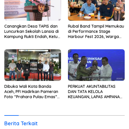
Canangkan Desa TAPIS dan
Rubal Band Tampil Memukau
Luncurkan Sekolah Lansia di
di Performance Stage
Kampung Rukti Endah, Ketua
Harbour Fest 2026, Warga
TP PKK Lampung Dorong
Binaan Rutan Bandar
Pembangunan SDM Dimulai
Lampung Tunjukkan Bakat
dari Desa
Terbaik
Dibuka Wali Kota Banda
PERKUAT AKUNTABILITAS
Aceh, PFI Hadirkan Pameran
DAN TATA KELOLA
Foto “Prahara Pulau Emas”
KEUANGAN, LAPAS AMPANA
untuk Edukasi Kebencanaan
IKUTI PENYERAHAN LHP BPK
ATAS LAPORAN KEUANGAN
TAHUN ANGGARAN 2025
Berita Terkait