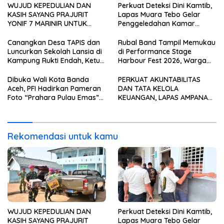
WUJUD KEPEDULIAN DAN
Perkuat Deteksi Dini Kamtib,
KASIH SAYANG PRAJURIT
Lapas Muara Tebo Gelar
YONIF 7 MARINIR UNTUK
Penggeledahan Kamar
ANAK-ANAK PONDOK
Hunian Warga Binaan
PESANTREN NURUL HUDA
Canangkan Desa TAPIS dan
Rubal Band Tampil Memukau
Luncurkan Sekolah Lansia di
di Performance Stage
Kampung Rukti Endah, Ketua
Harbour Fest 2026, Warga
TP PKK Lampung Dorong
Binaan Rutan Bandar
Pembangunan SDM Dimulai
Lampung Tunjukkan Bakat
Dibuka Wali Kota Banda
PERKUAT AKUNTABILITAS
dari Desa
Terbaik
Aceh, PFI Hadirkan Pameran
DAN TATA KELOLA
Foto “Prahara Pulau Emas”
KEUANGAN, LAPAS AMPANA
untuk Edukasi Kebencanaan
IKUTI PENYERAHAN LHP BPK
ATAS LAPORAN KEUANGAN
TAHUN ANGGARAN 2025
Rekomendasi untuk kamu
WUJUD KEPEDULIAN DAN
Perkuat Deteksi Dini Kamtib,
KASIH SAYANG PRAJURIT
Lapas Muara Tebo Gelar