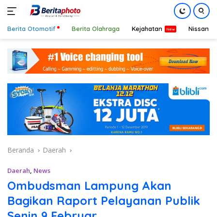
Berita Otomotif
Berita Olahraga
Kejahatan
Nissan
Langsung
ke
konten
Beranda
Daerah
Daerah
,
News
Ombudsman Lampung Akan
Bagikan Raport Pelayanan Publik
Senin 9 Februar