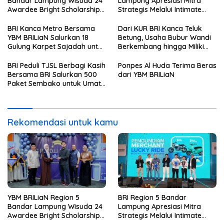
Bandar Lampung Wisuda 24
Lampung Apresiasi Mitra
Awardee Bright Scholarship
Strategis Melalui Intimate
Batch 8, Siapkan Pemimpin
Dinner dan Pengumuman
Profesional Berakhlak Mulia
Pemenang Merchant Lucky
BRI Kanca Metro Bersama
Dari KUR BRI Kanca Teluk
Ride
YBM BRILiaN Salurkan 18
Betung, Usaha Bubur Wandi
Gulung Karpet Sajadah untuk
Berkembang hingga Miliki
Masjid Nur Hidayah
Dua Ruko di Tanjung Senang
BRI Peduli TJSL Berbagi Kasih
Ponpes Al Huda Terima Beras
Bersama BRI Salurkan 500
dari YBM BRILiaN
Paket Sembako untuk Umat
Kristiani di Bandar Lampung
Rekomendasi untuk kamu
YBM BRILiaN Region 5
BRI Region 5 Bandar
Bandar Lampung Wisuda 24
Lampung Apresiasi Mitra
Awardee Bright Scholarship
Strategis Melalui Intimate