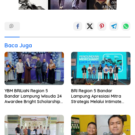
Baca Juga
YBM BRILiaN Region 5
BRI Region 5 Bandar
Bandar Lampung Wisuda 24
Lampung Apresiasi Mitra
Awardee Bright Scholarship
Strategis Melalui Intimate
Batch 8, Siapkan Pemimpin
Dinner dan Pengumuman
Profesional Berakhlak Mulia
Pemenang Merchant Lucky
Ride