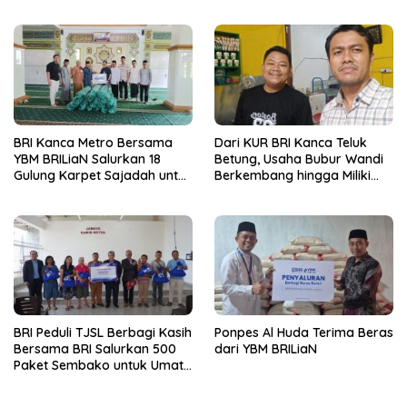
Batch 8, Siapkan Pemimpin
Dinner dan Pengumuman
Profesional Berakhlak Mulia
Pemenang Merchant Lucky
Ride
BRI Kanca Metro Bersama
Dari KUR BRI Kanca Teluk
YBM BRILiaN Salurkan 18
Betung, Usaha Bubur Wandi
Gulung Karpet Sajadah untuk
Berkembang hingga Miliki
Masjid Nur Hidayah
Dua Ruko di Tanjung Senang
BRI Peduli TJSL Berbagi Kasih
Ponpes Al Huda Terima Beras
Bersama BRI Salurkan 500
dari YBM BRILiaN
Paket Sembako untuk Umat
Kristiani di Bandar Lampung