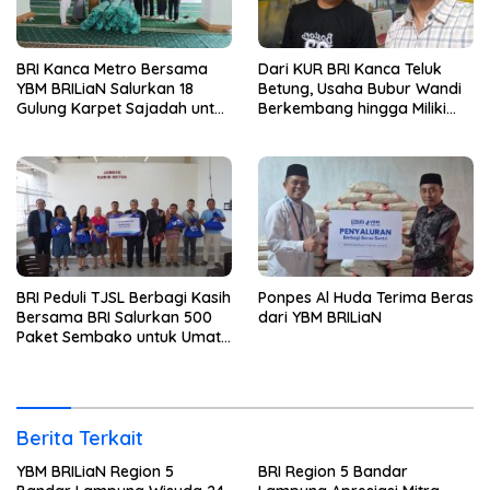
BRI Kanca Metro Bersama
Dari KUR BRI Kanca Teluk
YBM BRILiaN Salurkan 18
Betung, Usaha Bubur Wandi
Gulung Karpet Sajadah untuk
Berkembang hingga Miliki
Masjid Nur Hidayah
Dua Ruko di Tanjung Senang
BRI Peduli TJSL Berbagi Kasih
Ponpes Al Huda Terima Beras
Bersama BRI Salurkan 500
dari YBM BRILiaN
Paket Sembako untuk Umat
Kristiani di Bandar Lampung
Berita Terkait
YBM BRILiaN Region 5
BRI Region 5 Bandar