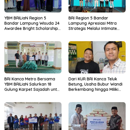
YBM BRILiaN Region 5
BRI Region 5 Bandar
Bandar Lampung Wisuda 24
Lampung Apresiasi Mitra
Awardee Bright Scholarship
Strategis Melalui Intimate
Batch 8, Siapkan Pemimpin
Dinner dan Pengumuman
Profesional Berakhlak Mulia
Pemenang Merchant Lucky
Ride
BRI Kanca Metro Bersama
Dari KUR BRI Kanca Teluk
YBM BRILiaN Salurkan 18
Betung, Usaha Bubur Wandi
Gulung Karpet Sajadah untuk
Berkembang hingga Miliki
Masjid Nur Hidayah
Dua Ruko di Tanjung Senang