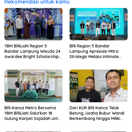
Rekomendasi untuk kamu
YBM BRILiaN Region 5
BRI Region 5 Bandar
Bandar Lampung Wisuda 24
Lampung Apresiasi Mitra
Awardee Bright Scholarship
Strategis Melalui Intimate
Batch 8, Siapkan Pemimpin
Dinner dan Pengumuman
Profesional Berakhlak Mulia
Pemenang Merchant Lucky
Ride
BRI Kanca Metro Bersama
Dari KUR BRI Kanca Teluk
YBM BRILiaN Salurkan 18
Betung, Usaha Bubur Wandi
Gulung Karpet Sajadah untuk
Berkembang hingga Miliki
Masjid Nur Hidayah
Dua Ruko di Tanjung Senang