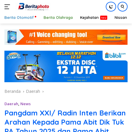
Berita Otomotif
Berita Olahraga
Kejahatan
Nissan
Langsung
ke
konten
Beranda
Daerah
Daerah
,
News
Pangdam XXI/ Radin Inten Berikan
Arahan Kepada Pama Abit Dik Tuk
PA Tahun 2025 dan Pama Abit