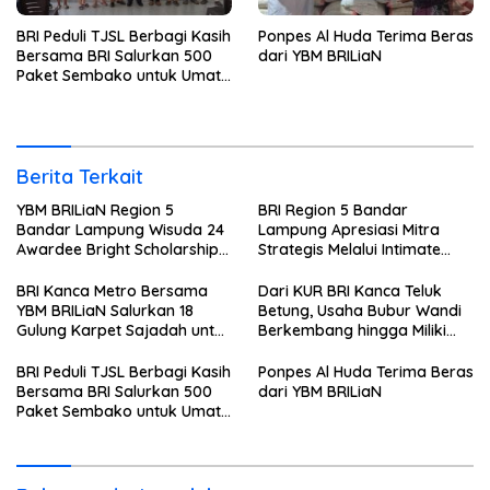
BRI Peduli TJSL Berbagi Kasih
Ponpes Al Huda Terima Beras
Bersama BRI Salurkan 500
dari YBM BRILiaN
Paket Sembako untuk Umat
Kristiani di Bandar Lampung
Berita Terkait
YBM BRILiaN Region 5
BRI Region 5 Bandar
Bandar Lampung Wisuda 24
Lampung Apresiasi Mitra
Awardee Bright Scholarship
Strategis Melalui Intimate
Batch 8, Siapkan Pemimpin
Dinner dan Pengumuman
Profesional Berakhlak Mulia
Pemenang Merchant Lucky
BRI Kanca Metro Bersama
Dari KUR BRI Kanca Teluk
Ride
YBM BRILiaN Salurkan 18
Betung, Usaha Bubur Wandi
Gulung Karpet Sajadah untuk
Berkembang hingga Miliki
Masjid Nur Hidayah
Dua Ruko di Tanjung Senang
BRI Peduli TJSL Berbagi Kasih
Ponpes Al Huda Terima Beras
Bersama BRI Salurkan 500
dari YBM BRILiaN
Paket Sembako untuk Umat
Kristiani di Bandar Lampung