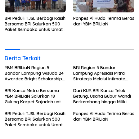
BRI Peduli TJSL Berbagi Kasih
Ponpes Al Huda Terima Beras
Bersama BRI Salurkan 500
dari YBM BRILiaN
Paket Sembako untuk Umat
Kristiani di Bandar Lampung
Berita Terkait
YBM BRILiaN Region 5
BRI Region 5 Bandar
Bandar Lampung Wisuda 24
Lampung Apresiasi Mitra
Awardee Bright Scholarship
Strategis Melalui Intimate
Batch 8, Siapkan Pemimpin
Dinner dan Pengumuman
Profesional Berakhlak Mulia
Pemenang Merchant Lucky
BRI Kanca Metro Bersama
Dari KUR BRI Kanca Teluk
Ride
YBM BRILiaN Salurkan 18
Betung, Usaha Bubur Wandi
Gulung Karpet Sajadah untuk
Berkembang hingga Miliki
Masjid Nur Hidayah
Dua Ruko di Tanjung Senang
BRI Peduli TJSL Berbagi Kasih
Ponpes Al Huda Terima Beras
Bersama BRI Salurkan 500
dari YBM BRILiaN
Paket Sembako untuk Umat
Kristiani di Bandar Lampung