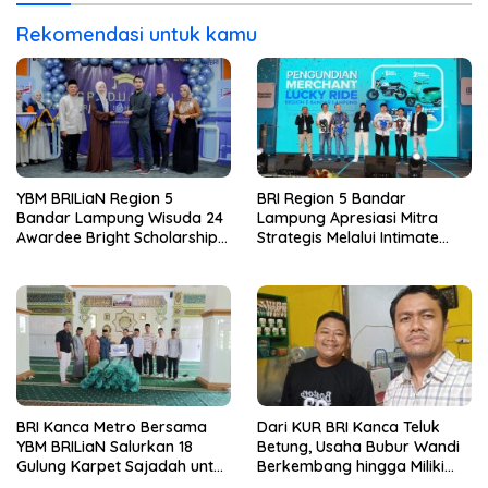
Rekomendasi untuk kamu
YBM BRILiaN Region 5
BRI Region 5 Bandar
Bandar Lampung Wisuda 24
Lampung Apresiasi Mitra
Awardee Bright Scholarship
Strategis Melalui Intimate
Batch 8, Siapkan Pemimpin
Dinner dan Pengumuman
Profesional Berakhlak Mulia
Pemenang Merchant Lucky
Ride
BRI Kanca Metro Bersama
Dari KUR BRI Kanca Teluk
YBM BRILiaN Salurkan 18
Betung, Usaha Bubur Wandi
Gulung Karpet Sajadah untuk
Berkembang hingga Miliki
Masjid Nur Hidayah
Dua Ruko di Tanjung Senang