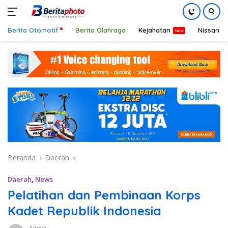
Berita Otomotif
Berita Olahraga
Kejahatan
Nissan
Langsung
ke
konten
Beranda
Daerah
Daerah
,
News
Pelatihan dan Pembinaan Korps
Kadet Republik Indonesia