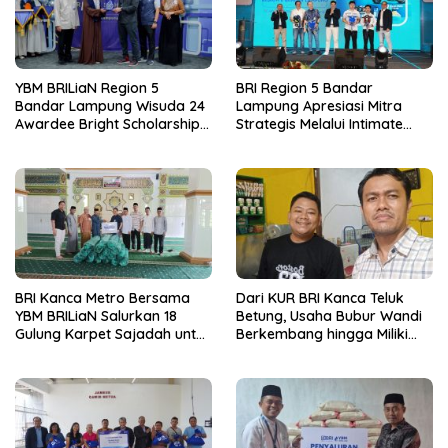
YBM BRILiaN Region 5
BRI Region 5 Bandar
Bandar Lampung Wisuda 24
Lampung Apresiasi Mitra
Awardee Bright Scholarship
Strategis Melalui Intimate
Batch 8, Siapkan Pemimpin
Dinner dan Pengumuman
Profesional Berakhlak Mulia
Pemenang Merchant Lucky
Ride
BRI Kanca Metro Bersama
Dari KUR BRI Kanca Teluk
YBM BRILiaN Salurkan 18
Betung, Usaha Bubur Wandi
Gulung Karpet Sajadah untuk
Berkembang hingga Miliki
Masjid Nur Hidayah
Dua Ruko di Tanjung Senang