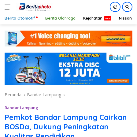
Berita Otomotif
Berita Olahraga
Kejahatan
Nissan
Langsung
ke
konten
Beranda
Bandar Lampung
Bandar Lampung
Pemkot Bandar Lampung Cairkan
BOSDa, Dukung Peningkatan
Kualitas Pendidikan