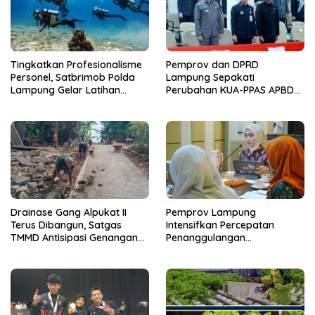
Tingkatkan Profesionalisme
Pemprov dan DPRD
Personel, Satbrimob Polda
Lampung Sepakati
Lampung Gelar Latihan
Perubahan KUA-PPAS APBD
Peningkatan Kemampuan
2026
Selam SAR Air
Drainase Gang Alpukat II
Pemprov Lampung
Terus Dibangun, Satgas
Intensifkan Percepatan
TMMD Antisipasi Genangan
Penanggulangan
dan Banjir
Tuberkulosis