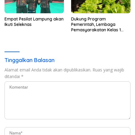
Empat Pesilat Lampung akan
Dukung Program
Ikuti Seleknas
Pemerintah, Lembaga
Pemasyarakatan Kelas 1
Bandar Lampung Salurkan
25 Kilogram Selada
Hidroponik Karya Warga
Binaan ke SPPG Tanjung
Karang Barat
Tinggalkan Balasan
Alamat email Anda tidak akan dipublikasikan.
Ruas yang wajib
ditandai
*