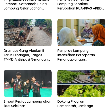
Personel, Satbrimob Polda
Lampung Sepakati
Lampung Gelar Latihan
Perubahan KUA-PPAS APBD
Peningkatan Kemampuan
2026
Selam SAR Air
Drainase Gang Alpukat II
Pemprov Lampung
Terus Dibangun, Satgas
Intensifkan Percepatan
TMMD Antisipasi Genangan
Penanggulangan
dan Banjir
Tuberkulosis
Empat Pesilat Lampung akan
Dukung Program
Ikuti Seleknas
Pemerintah, Lembaga