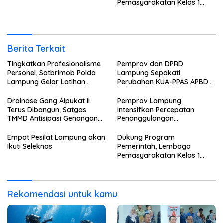
Pemasyarakatan Kelas 1
Bandar Lampung Salurkan
25 Kilogram Selada
Hidroponik Karya Warga
Binaan ke SPPG Tanjung
Berita Terkait
Karang Barat
Tingkatkan Profesionalisme
Pemprov dan DPRD
Personel, Satbrimob Polda
Lampung Sepakati
Lampung Gelar Latihan
Perubahan KUA-PPAS APBD
Peningkatan Kemampuan
2026
Selam SAR Air
Drainase Gang Alpukat II
Pemprov Lampung
Terus Dibangun, Satgas
Intensifkan Percepatan
TMMD Antisipasi Genangan
Penanggulangan
dan Banjir
Tuberkulosis
Empat Pesilat Lampung akan
Dukung Program
Ikuti Seleknas
Pemerintah, Lembaga
Pemasyarakatan Kelas 1
Bandar Lampung Salurkan
25 Kilogram Selada
Hidroponik Karya Warga
Binaan ke SPPG Tanjung
Rekomendasi untuk kamu
Karang Barat