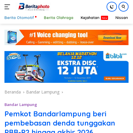
Berita Otomotif
Berita Olahraga
Kejahatan
Nissan
Langsung
ke
konten
Beranda
Bandar Lampung
Bandar Lampung
Pemkot Bandarlampung beri
pembebasan denda tunggakan
PBB-P2 hingga akhir 2026