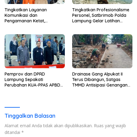
Tingkatkan Layanan
Tingkatkan Profesionalisme
Komunikasi dan
Personel, Satbrimob Polda
Pengamanan Ketat,
Lampung Gelar Latihan
Lembaga Pemasyarakatan
Peningkatan Kemampuan
Kelas 1 Bandar Lampung
Selam SAR Air
Tambah Wartelsuspas Serta
Pasang Kamera Pengawas
Pemprov dan DPRD
Drainase Gang Alpukat II
Lampung Sepakati
Terus Dibangun, Satgas
Perubahan KUA-PPAS APBD
TMMD Antisipasi Genangan
2026
dan Banjir
Tinggalkan Balasan
Alamat email Anda tidak akan dipublikasikan.
Ruas yang wajib
ditandai
*