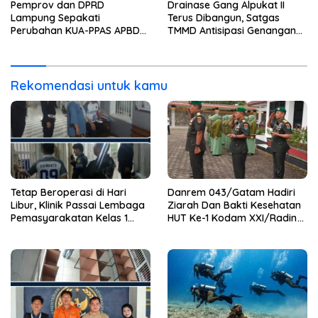
Kelas 1 Bandar Lampung
Selam SAR Air
Pemprov dan DPRD
Drainase Gang Alpukat II
Tambah Wartelsuspas Serta
Lampung Sepakati
Terus Dibangun, Satgas
Pasang Kamera Pengawas
Perubahan KUA-PPAS APBD
TMMD Antisipasi Genangan
2026
dan Banjir
Rekomendasi untuk kamu
Tetap Beroperasi di Hari
Danrem 043/Gatam Hadiri
Libur, Klinik Passai Lembaga
Ziarah Dan Bakti Kesehatan
Pemasyarakatan Kelas 1
HUT Ke-1 Kodam XXI/Radin
Bandar Lampung Siap
Inten
Layani Warga Binaan dan
Masyarakat 24 Jam