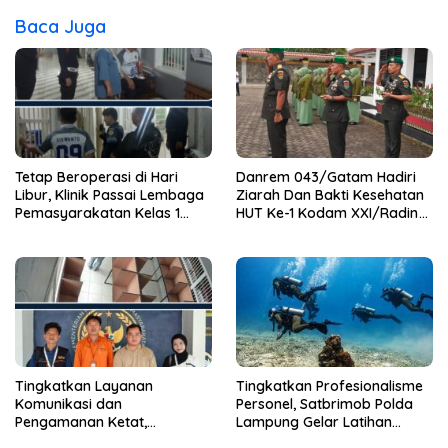
Baca Juga
Tetap Beroperasi di Hari
Danrem 043/Gatam Hadiri
Libur, Klinik Passai Lembaga
Ziarah Dan Bakti Kesehatan
Pemasyarakatan Kelas 1
HUT Ke-1 Kodam XXI/Radin
Bandar Lampung Siap
Inten
Layani Warga Binaan dan
Masyarakat 24 Jam
Tingkatkan Layanan
Tingkatkan Profesionalisme
Komunikasi dan
Personel, Satbrimob Polda
Pengamanan Ketat,
Lampung Gelar Latihan
Lembaga Pemasyarakatan
Peningkatan Kemampuan