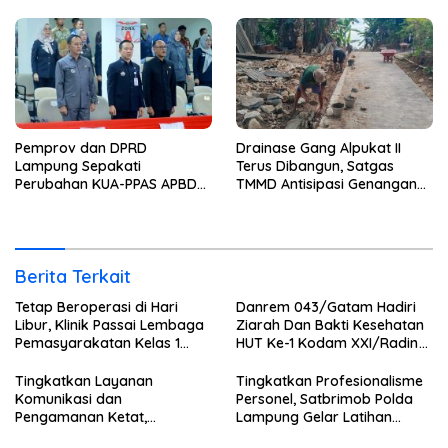
Kelas 1 Bandar Lampung
Selam SAR Air
Tambah Wartelsuspas Serta
Pasang Kamera Pengawas
Pemprov dan DPRD
Drainase Gang Alpukat II
Lampung Sepakati
Terus Dibangun, Satgas
Perubahan KUA-PPAS APBD
TMMD Antisipasi Genangan
2026
dan Banjir
Berita Terkait
Tetap Beroperasi di Hari
Danrem 043/Gatam Hadiri
Libur, Klinik Passai Lembaga
Ziarah Dan Bakti Kesehatan
Pemasyarakatan Kelas 1
HUT Ke-1 Kodam XXI/Radin
Bandar Lampung Siap
Inten
Layani Warga Binaan dan
Tingkatkan Layanan
Tingkatkan Profesionalisme
Masyarakat 24 Jam
Komunikasi dan
Personel, Satbrimob Polda
Pengamanan Ketat,
Lampung Gelar Latihan
Lembaga Pemasyarakatan
Peningkatan Kemampuan