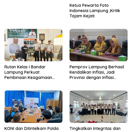
Ketua Pewarta Foto
Indonesia Lampung ,Kritik
Tajam Kejati
Rutan Kelas I Bandar
Pemprov Lampung Berhasil
Lampung Perkuat
Kendalikan Inflasi, Jadi
Pembinaan Keagamaan
Provinsi dengan Inflasi
Lewat Safari Dakwah
Terendah di Sumatera
Bersama Habib Ahmad Al
Habsyi
KONI dan Ditintelkam Polda
Tingkatkan Integritas dan