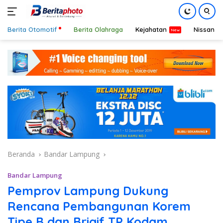
Berita Otomotif
Berita Olahraga
Kejahatan
Nissan
Langsung
ke
konten
Beranda
Bandar Lampung
Bandar Lampung
Pemprov Lampung Dukung
Rencana Pembangunan Korem
Tipe B dan Brigif TP Kodam