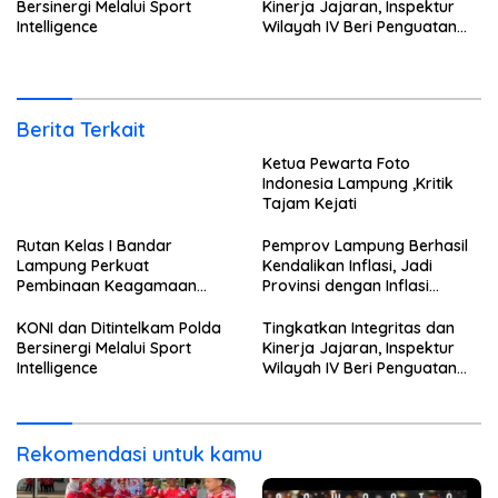
Bersinergi Melalui Sport
Kinerja Jajaran, Inspektur
Intelligence
Wilayah IV Beri Penguatan
Tusi di Rutan Bandar
Lampung
Berita Terkait
Ketua Pewarta Foto
Indonesia Lampung ,Kritik
Tajam Kejati
Rutan Kelas I Bandar
Pemprov Lampung Berhasil
Lampung Perkuat
Kendalikan Inflasi, Jadi
Pembinaan Keagamaan
Provinsi dengan Inflasi
Lewat Safari Dakwah
Terendah di Sumatera
Bersama Habib Ahmad Al
KONI dan Ditintelkam Polda
Tingkatkan Integritas dan
Habsyi
Bersinergi Melalui Sport
Kinerja Jajaran, Inspektur
Intelligence
Wilayah IV Beri Penguatan
Tusi di Rutan Bandar
Lampung
Rekomendasi untuk kamu