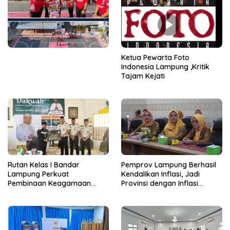
Ketua Pewarta Foto
Indonesia Lampung ,Kritik
Tajam Kejati
Rutan Kelas I Bandar
Pemprov Lampung Berhasil
Lampung Perkuat
Kendalikan Inflasi, Jadi
Pembinaan Keagamaan
Provinsi dengan Inflasi
Lewat Safari Dakwah
Terendah di Sumatera
Bersama Habib Ahmad Al
Habsyi