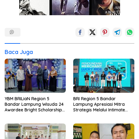
Baca Juga
YBM BRILiaN Region 5
BRI Region 5 Bandar
Bandar Lampung Wisuda 24
Lampung Apresiasi Mitra
Awardee Bright Scholarship
Strategis Melalui Intimate
Batch 8, Siapkan Pemimpin
Dinner dan Pengumuman
Profesional Berakhlak Mulia
Pemenang Merchant Lucky
Ride