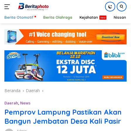
Berita Otomotif
Berita Olahraga
Kejahatan
Nissan
Langsung
ke
konten
Beranda
Daerah
Daerah
,
News
Pemprov Lampung Pastikan Akan
Bangun Jembatan Desa Kali Pasir