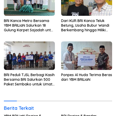
BRI Kanca Metro Bersama
Dari KUR BRI Kanca Teluk
YBM BRILiaN Salurkan 18
Betung, Usaha Bubur Wandi
Gulung Karpet Sajadah untuk
Berkembang hingga Miliki
Masjid Nur Hidayah
Dua Ruko di Tanjung Senang
BRI Peduli TJSL Berbagi Kasih
Ponpes Al Huda Terima Beras
Bersama BRI Salurkan 500
dari YBM BRILiaN
Paket Sembako untuk Umat
Kristiani di Bandar Lampung
Berita Terkait
YBM BRILiaN Region 5
BRI Region 5 Bandar