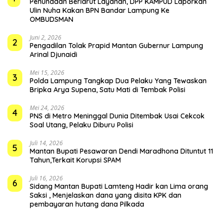
Penundaan Berlarut Layanan, DPP KAMPUD Laporkan
Ulin Nuha Kakan BPN Bandar Lampung Ke
OMBUDSMAN
Juni 2, 2026
2
Pengadilan Tolak Prapid Mantan Gubernur Lampung
Arinal Djunaidi
Mei 15, 2026
3
Polda Lampung Tangkap Dua Pelaku Yang Tewaskan
Bripka Arya Supena, Satu Mati di Tembak Polisi
Mei 24, 2026
4
PNS di Metro Meninggal Dunia Ditembak Usai Cekcok
Soal Utang, Pelaku Diburu Polisi
Juli 14, 2026
5
Mantan Bupati Pesawaran Dendi Maradhona Dituntut 11
Tahun,Terkait Korupsi SPAM
Juli 16, 2026
6
Sidang Mantan Bupati Lamteng Hadir kan Lima orang
Saksi , Menjelaskan dana yang disita KPK dan
pembayaran hutang dana Pilkada