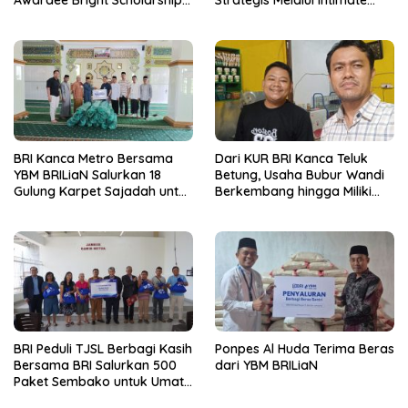
Awardee Bright Scholarship
Strategis Melalui Intimate
Batch 8, Siapkan Pemimpin
Dinner dan Pengumuman
Profesional Berakhlak Mulia
Pemenang Merchant Lucky
Ride
BRI Kanca Metro Bersama
Dari KUR BRI Kanca Teluk
YBM BRILiaN Salurkan 18
Betung, Usaha Bubur Wandi
Gulung Karpet Sajadah untuk
Berkembang hingga Miliki
Masjid Nur Hidayah
Dua Ruko di Tanjung Senang
BRI Peduli TJSL Berbagi Kasih
Ponpes Al Huda Terima Beras
Bersama BRI Salurkan 500
dari YBM BRILiaN
Paket Sembako untuk Umat
Kristiani di Bandar Lampung