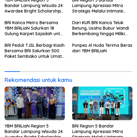
Bandar Lampung Wisuda 24
Lampung Apresiasi Mitra
Awardee Bright Scholarship
Strategis Melalui Intimate
Batch 8, Siapkan Pemimpin
Dinner dan Pengumuman
Profesional Berakhlak Mulia
Pemenang Merchant Lucky
BRI Kanca Metro Bersama
Dari KUR BRI Kanca Teluk
Ride
YBM BRILiaN Salurkan 18
Betung, Usaha Bubur Wandi
Gulung Karpet Sajadah untuk
Berkembang hingga Miliki
Masjid Nur Hidayah
Dua Ruko di Tanjung Senang
BRI Peduli TJSL Berbagi Kasih
Ponpes Al Huda Terima Beras
Bersama BRI Salurkan 500
dari YBM BRILiaN
Paket Sembako untuk Umat
Kristiani di Bandar Lampung
Rekomendasi untuk kamu
YBM BRILiaN Region 5
BRI Region 5 Bandar
Bandar Lampung Wisuda 24
Lampung Apresiasi Mitra