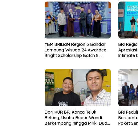
YBM BRILiaN Region 5 Bandar
BRI Regi
Lampung Wisuda 24 Awardee
Apresiasi
Bright Scholarship Batch 8,
Intimate 
Siapkan Pemimpin Profesional
Pengumu
Berakhlak Mulia
Merchant
Dari KUR BRI Kanca Teluk
BRI Pedul
Betung, Usaha Bubur Wandi
Bersama 
Berkembang hingga Miliki Dua
Paket Se
Ruko di Tanjung Senang
Kristiani