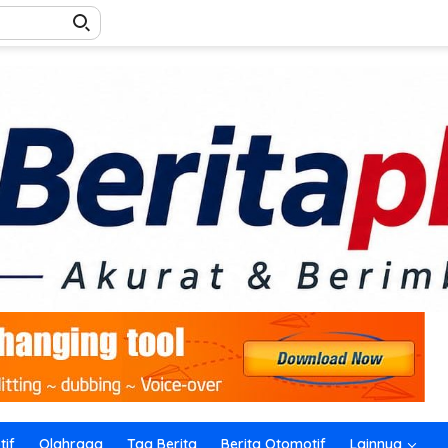
if
Olahraga
Tag Berita
Berita Otomotif
Lainnya