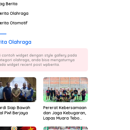
ag Berita
erita Olahraga
erita Otomotif
ita Olahraga
ni contoh widget dengan style gallery pada
ategori olahraga, anda bisa mengaturnya
ada widget recent post wpberita.
ardi Siap Bawah
Pererat Kebersamaan
al PWI Berjaya
dan Jaga Kebugaran,
Lapas Muara Tebo
Rutin Gelar Badminton
Bersama