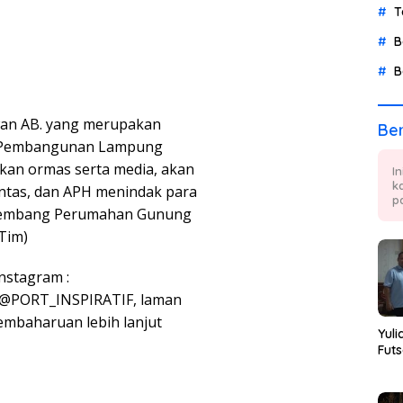
T
B
B
an AB. yang merupakan
Ber
i Pembangunan Lampung
kan ormas serta media, akan
I
k
untas, dan APH menindak para
p
ngembang Perumahan Gunung
Tim)
Instagram :
ifL, @PORT_INSPIRATIF, laman
pembaharuan lebih lanjut
Yuli
Futs