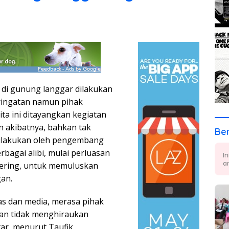
 di gunung langgar dilakukan
eringatan namun pihak
ta ini ditayangkan kegiatan
an akibatnya, bahkan tak
Ber
ilakukan oleh pengembang
agai alibi, mulai perluasan
I
a
lering, untuk memuluskan
an.
s dan media, merasa pihak
an tidak menghiraukan
ar, menurut Taufik