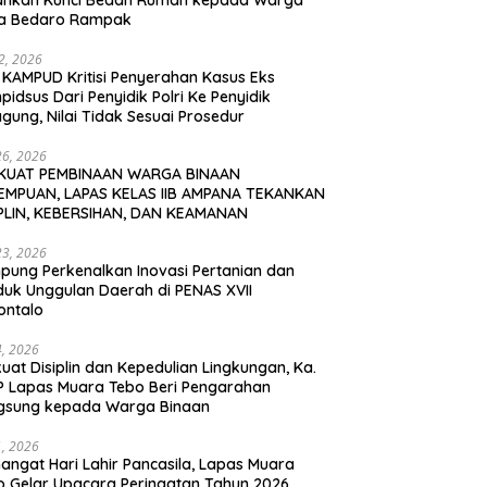
ahkan Kunci Bedah Rumah kepada Warga
a Bedaro Rampak
12, 2026
 KAMPUD Kritisi Penyerahan Kasus Eks
idsus Dari Penyidik Polri Ke Penyidik
gung, Nilai Tidak Sesuai Prosedur
26, 2026
KUAT PEMBINAAN WARGA BINAAN
EMPUAN, LAPAS KELAS IIB AMPANA TEKANKAN
IPLIN, KEBERSIHAN, DAN KEAMANAN
23, 2026
pung Perkenalkan Inovasi Pertanian dan
duk Unggulan Daerah di PENAS XVII
ontalo
4, 2026
uat Disiplin dan Kepedulian Lingkungan, Ka.
P Lapas Muara Tebo Beri Pengarahan
gsung kepada Warga Binaan
1, 2026
angat Hari Lahir Pancasila, Lapas Muara
o Gelar Upacara Peringatan Tahun 2026