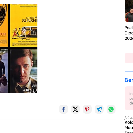
Pesi
Dipa
202
Ber
I
p
de
Juli 
Kol
Mua