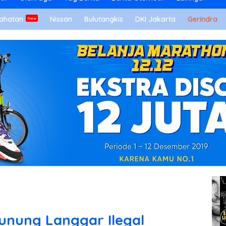
ahatan
Nissan
Bulutangkis
DKI Jakarta
Gerindra
unung Langgar Ilegal