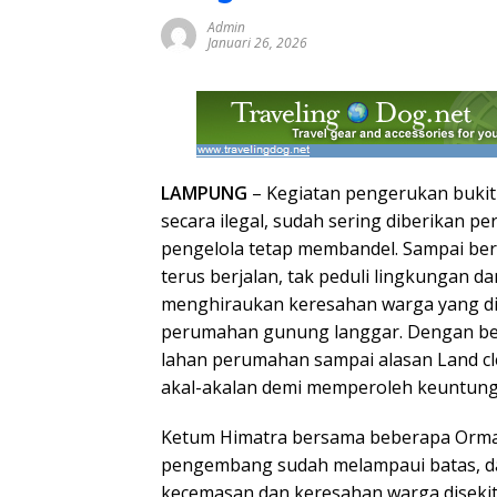
Admin
Januari 26, 2026
LAMPUNG
– Kegiatan pengerukan bukit
secara ilegal, sudah sering diberikan p
pengelola tetap membandel. Sampai beri
terus berjalan, tak peduli lingkungan d
menghiraukan keresahan warga yang d
perumahan gunung langgar. Dengan berb
lahan perumahan sampai alasan Land c
akal-akalan demi memperoleh keuntung
Ketum Himatra bersama beberapa Orma
pengembang sudah melampaui batas, d
kecemasan dan keresahan warga disekit