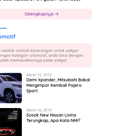
Selengkapnya
omotif
ni adalah contoh keterangan untuk widget
engan kategori otomotif, anda bisa dengan
udah memasukkannya pada widget.
Maret 16, 2019
Demi Xpander, Mitsubishi Bakal
Mengimpor Kembali Pajero
Sport
Maret 16, 2019
Sosok New Nissan Livina
Terungkap, Apa Kata NMI?