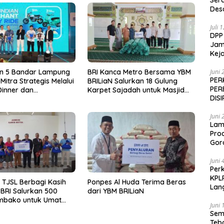
Ser
Des
Juli 
DPP
Jamp
Keja
Juni 
on 5 Bandar Lampung
BRI Kanca Metro Bersama YBM
PER
 Mitra Strategis Melalui
BRILiaN Salurkan 18 Gulung
PER
Dinner dan
Karpet Sajadah untuk Masjid
DIS
man Pemenang
Nur Hidayah
 Lucky Ride
Juni 
Lam
Pro
Gor
Juni 
Perk
KPL
i TJSL Berbagi Kasih
Ponpes Al Huda Terima Beras
Lan
BRI Salurkan 500
dari YBM BRILiaN
mbako untuk Umat
Juni 
 di Bandar Lampung
Sem
Teb