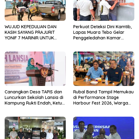
WUJUD KEPEDULIAN DAN
Perkuat Deteksi Dini Kamtib,
KASIH SAYANG PRAJURIT
Lapas Muara Tebo Gelar
YONIF 7 MARINIR UNTUK
Penggeledahan Kamar
ANAK-ANAK PONDOK
Hunian Warga Binaan
PESANTREN NURUL HUDA
Canangkan Desa TAPIS dan
Rubal Band Tampil Memukau
Luncurkan Sekolah Lansia di
di Performance Stage
Kampung Rukti Endah, Ketua
Harbour Fest 2026, Warga
TP PKK Lampung Dorong
Binaan Rutan Bandar
Pembangunan SDM Dimulai
Lampung Tunjukkan Bakat
dari Desa
Terbaik