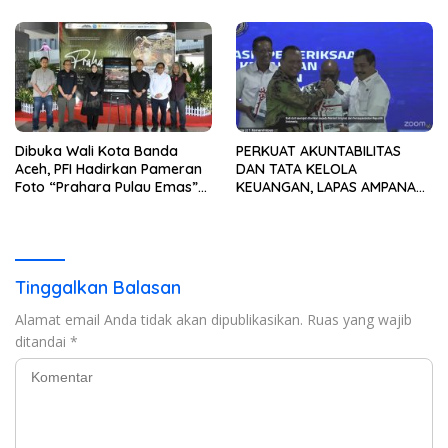
Pembangunan SDM Dimulai
Lampung Tunjukkan Bakat
dari Desa
Terbaik
Dibuka Wali Kota Banda
PERKUAT AKUNTABILITAS
Aceh, PFI Hadirkan Pameran
DAN TATA KELOLA
Foto “Prahara Pulau Emas”
KEUANGAN, LAPAS AMPANA
untuk Edukasi Kebencanaan
IKUTI PENYERAHAN LHP BPK
ATAS LAPORAN KEUANGAN
TAHUN ANGGARAN 2025
Tinggalkan Balasan
Alamat email Anda tidak akan dipublikasikan.
Ruas yang wajib
ditandai
*