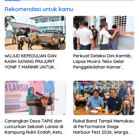
TAHUN ANGGARAN 2025
Rekomendasi untuk kamu
WUJUD KEPEDULIAN DAN
Perkuat Deteksi Dini Kamtib,
KASIH SAYANG PRAJURIT
Lapas Muara Tebo Gelar
YONIF 7 MARINIR UNTUK
Penggeledahan Kamar
ANAK-ANAK PONDOK
Hunian Warga Binaan
PESANTREN NURUL HUDA
Canangkan Desa TAPIS dan
Rubal Band Tampil Memukau
Luncurkan Sekolah Lansia di
di Performance Stage
Kampung Rukti Endah, Ketua
Harbour Fest 2026, Warga
TP PKK Lampung Dorong
Binaan Rutan Bandar