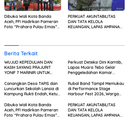
Dibuka Wali Kota Banda
PERKUAT AKUNTABILITAS
Aceh, PFI Hadirkan Pameran
DAN TATA KELOLA
Foto “Prahara Pulau Emas”
KEUANGAN, LAPAS AMPANA
untuk Edukasi Kebencanaan
IKUTI PENYERAHAN LHP BPK
ATAS LAPORAN KEUANGAN
TAHUN ANGGARAN 2025
Berita Terkait
WUJUD KEPEDULIAN DAN
Perkuat Deteksi Dini Kamtib,
KASIH SAYANG PRAJURIT
Lapas Muara Tebo Gelar
YONIF 7 MARINIR UNTUK
Penggeledahan Kamar
ANAK-ANAK PONDOK
Hunian Warga Binaan
PESANTREN NURUL HUDA
Canangkan Desa TAPIS dan
Rubal Band Tampil Memukau
Luncurkan Sekolah Lansia di
di Performance Stage
Kampung Rukti Endah, Ketua
Harbour Fest 2026, Warga
TP PKK Lampung Dorong
Binaan Rutan Bandar
Pembangunan SDM Dimulai
Lampung Tunjukkan Bakat
Dibuka Wali Kota Banda
PERKUAT AKUNTABILITAS
dari Desa
Terbaik
Aceh, PFI Hadirkan Pameran
DAN TATA KELOLA
Foto “Prahara Pulau Emas”
KEUANGAN, LAPAS AMPANA
untuk Edukasi Kebencanaan
IKUTI PENYERAHAN LHP BPK
ATAS LAPORAN KEUANGAN