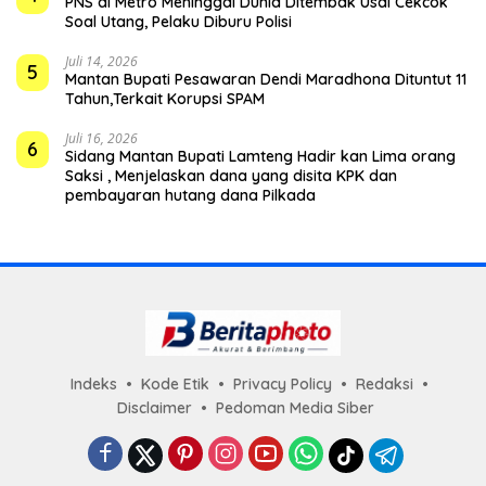
PNS di Metro Meninggal Dunia Ditembak Usai Cekcok
Soal Utang, Pelaku Diburu Polisi
Juli 14, 2026
5
Mantan Bupati Pesawaran Dendi Maradhona Dituntut 11
Tahun,Terkait Korupsi SPAM
Juli 16, 2026
6
Sidang Mantan Bupati Lamteng Hadir kan Lima orang
Saksi , Menjelaskan dana yang disita KPK dan
pembayaran hutang dana Pilkada
Indeks
Kode Etik
Privacy Policy
Redaksi
Disclaimer
Pedoman Media Siber