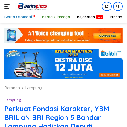
Berita Otomotif
Berita Olahraga
Kejahatan
Nissan
Langsung
ke
konten
Beranda
Lampung
Lampung
Perkuat Fondasi Karakter, YBM
BRILiaN BRI Region 5 Bandar
Lampung Hadirkan Deputi