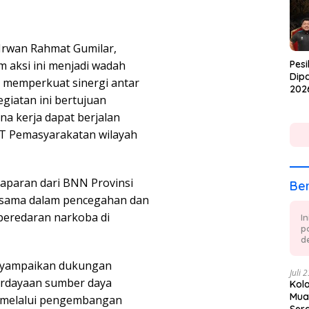
 Irwan Rahmat Gumilar,
aksi ini menjadi wadah
Pesi
Dipa
 memperkuat sinergi antar
202
iatan ini bertujuan
a kerja dapat berjalan
PT Pemasyarakatan wilayah
aparan dari BNN Provinsi
Ber
a sama dalam pencegahan dan
eredaran narkoba di
I
p
de
enyampaikan dukungan
Juli 
erdayaan sumber daya
Kol
Mua
n melalui pengembangan