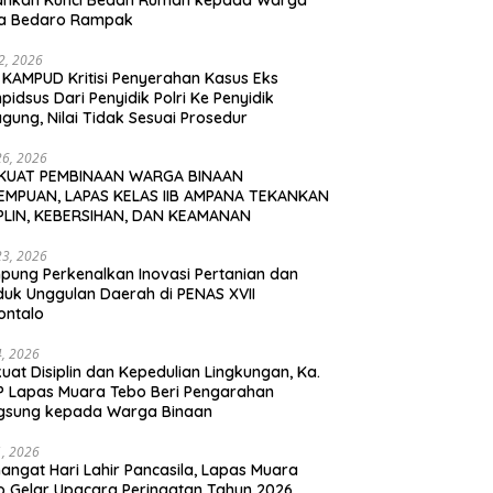
ahkan Kunci Bedah Rumah kepada Warga
a Bedaro Rampak
12, 2026
 KAMPUD Kritisi Penyerahan Kasus Eks
idsus Dari Penyidik Polri Ke Penyidik
gung, Nilai Tidak Sesuai Prosedur
26, 2026
KUAT PEMBINAAN WARGA BINAAN
EMPUAN, LAPAS KELAS IIB AMPANA TEKANKAN
IPLIN, KEBERSIHAN, DAN KEAMANAN
23, 2026
pung Perkenalkan Inovasi Pertanian dan
duk Unggulan Daerah di PENAS XVII
ontalo
4, 2026
uat Disiplin dan Kepedulian Lingkungan, Ka.
P Lapas Muara Tebo Beri Pengarahan
gsung kepada Warga Binaan
1, 2026
angat Hari Lahir Pancasila, Lapas Muara
o Gelar Upacara Peringatan Tahun 2026