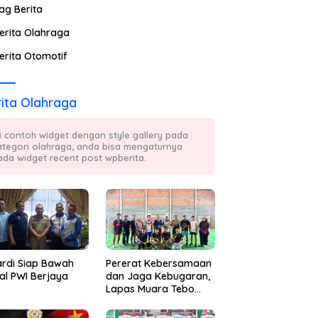
ag Berita
erita Olahraga
erita Otomotif
ita Olahraga
ni contoh widget dengan style gallery pada
ategori olahraga, anda bisa mengaturnya
ada widget recent post wpberita.
ardi Siap Bawah
Pererat Kebersamaan
al PWI Berjaya
dan Jaga Kebugaran,
Lapas Muara Tebo
Rutin Gelar Badminton
Bersama