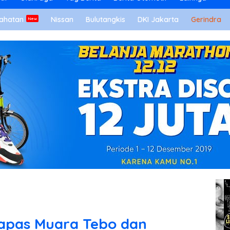
ahatan
Nissan
Bulutangkis
DKI Jakarta
Gerindra
lapas Muara Tebo dan