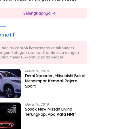
Selengkapnya
omotif
ni adalah contoh keterangan untuk widget
engan kategori otomotif, anda bisa dengan
udah memasukkannya pada widget.
Maret 16, 2019
Demi Xpander, Mitsubishi Bakal
Mengimpor Kembali Pajero
Sport
Maret 16, 2019
Sosok New Nissan Livina
Terungkap, Apa Kata NMI?