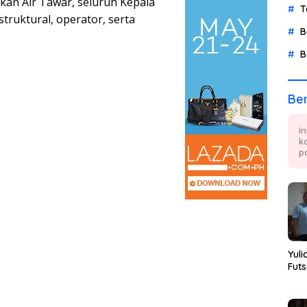
Ikan Air Tawar, seluruh Kepala
T
truktural, operator, serta
B
B
Ber
I
k
p
Yuli
Futs