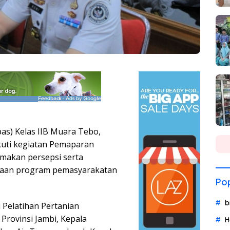
s) Kelas IIB Muara Tebo,
kuti kegiatan Pemaparan
makan persepsi serta
naan program pemasyarakatan
Pop
b
 Pelatihan Pertanian
 Provinsi Jambi, Kepala
H