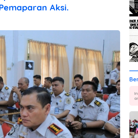
 Pemaparan Aksi.
Ber
I
a