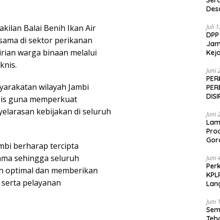
Ser
Des
ilan Balai Benih Ikan Air
Juli 
DPP
sama di sektor perikanan
Jamp
rian warga binaan melalui
Keja
knis.
Juni 
PER
yarakatan wilayah Jambi
PER
DIS
gis guna memperkuat
yelarasan kebijakan di seluruh
Juni 
Lam
Pro
Gor
ambi berharap tercipta
ama sehingga seluruh
Juni 
Perk
n optimal dan memberikan
KPL
 serta pelayanan
Lan
Juni 
Sem
Teb