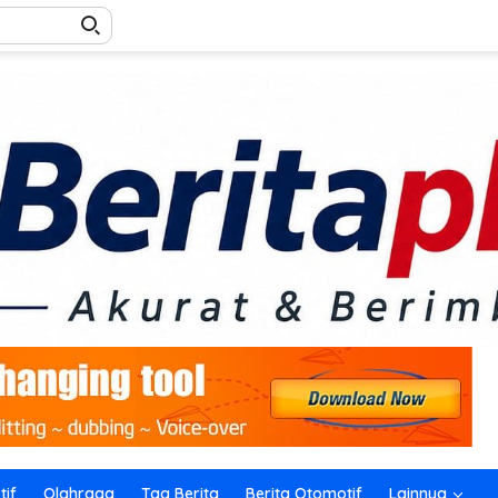
if
Olahraga
Tag Berita
Berita Otomotif
Lainnya