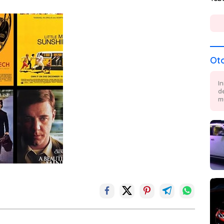
Ot
I
d
m