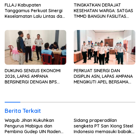
FLLAJ Kabupaten
TINGKATKAN DERAJAT
Tanggamus Perkuat Sinergi
KESEHATAN WARGA: SATGAS
Keselamatan Lalu Lintas dan
TMMD BANGUN FASILITAS
Kepatuhan Pajak Kendaraan
MCK TERPADU DI PINANG
JAYA
DUKUNG SENSUS EKONOMI
PERKUAT SINERGI DAN
2026, LAPAS AMPANA
DISIPLIN ASN, LAPAS AMPANA
BERSINERGI DENGAN BPS
MENGIKUTI APEL BERSAMA
WUJUDKAN DATA
BULAN JULI TAHUN 2026
BERKUALITAS UNTUK
SECARA VIRTUAL
PEMBANGUNAN
Berita Terkait
Wagub Jihan Kukuhkan
Sidang praperadilan
Pengurus Mabigus dan
sengketa PT San Xiong Steel
Pembina Gudep UIN Raden
Indonesia memasuki babak
Intan, Dorong Pramuka
baru.