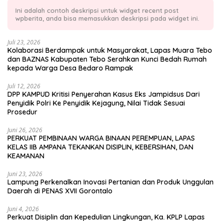
Ini adalah contoh deskripsi untuk widget recent post
wpberita, anda bisa memasukkan deskripsi pada widget ini.
Juli 23, 2026
Kolaborasi Berdampak untuk Masyarakat, Lapas Muara Tebo
dan BAZNAS Kabupaten Tebo Serahkan Kunci Bedah Rumah
kepada Warga Desa Bedaro Rampak
Juli 12, 2026
DPP KAMPUD Kritisi Penyerahan Kasus Eks Jampidsus Dari
Penyidik Polri Ke Penyidik Kejagung, Nilai Tidak Sesuai
Prosedur
Juni 26, 2026
PERKUAT PEMBINAAN WARGA BINAAN PEREMPUAN, LAPAS
KELAS IIB AMPANA TEKANKAN DISIPLIN, KEBERSIHAN, DAN
KEAMANAN
Juni 23, 2026
Lampung Perkenalkan Inovasi Pertanian dan Produk Unggulan
Daerah di PENAS XVII Gorontalo
Juni 4, 2026
Perkuat Disiplin dan Kepedulian Lingkungan, Ka. KPLP Lapas