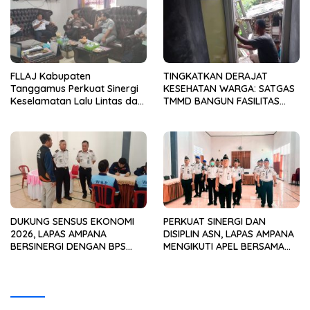
FLLAJ Kabupaten
TINGKATKAN DERAJAT
Tanggamus Perkuat Sinergi
KESEHATAN WARGA: SATGAS
Keselamatan Lalu Lintas dan
TMMD BANGUN FASILITAS
Kepatuhan Pajak Kendaraan
MCK TERPADU DI PINANG
JAYA
DUKUNG SENSUS EKONOMI
PERKUAT SINERGI DAN
2026, LAPAS AMPANA
DISIPLIN ASN, LAPAS AMPANA
BERSINERGI DENGAN BPS
MENGIKUTI APEL BERSAMA
WUJUDKAN DATA
BULAN JULI TAHUN 2026
BERKUALITAS UNTUK
SECARA VIRTUAL
PEMBANGUNAN