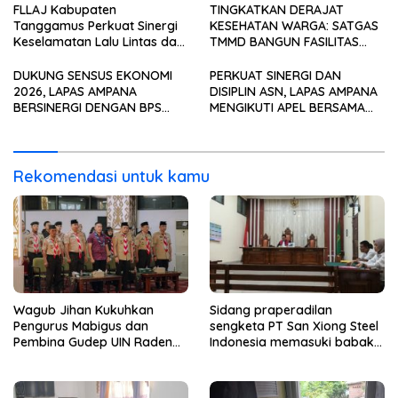
Perkuat Karakter Generasi
FLLAJ Kabupaten
TINGKATKAN DERAJAT
Muda
Tanggamus Perkuat Sinergi
KESEHATAN WARGA: SATGAS
Keselamatan Lalu Lintas dan
TMMD BANGUN FASILITAS
Kepatuhan Pajak Kendaraan
MCK TERPADU DI PINANG
JAYA
DUKUNG SENSUS EKONOMI
PERKUAT SINERGI DAN
2026, LAPAS AMPANA
DISIPLIN ASN, LAPAS AMPANA
BERSINERGI DENGAN BPS
MENGIKUTI APEL BERSAMA
WUJUDKAN DATA
BULAN JULI TAHUN 2026
BERKUALITAS UNTUK
SECARA VIRTUAL
PEMBANGUNAN
Rekomendasi untuk kamu
Wagub Jihan Kukuhkan
Sidang praperadilan
Pengurus Mabigus dan
sengketa PT San Xiong Steel
Pembina Gudep UIN Raden
Indonesia memasuki babak
Intan, Dorong Pramuka
baru.
Perkuat Karakter Generasi
Muda