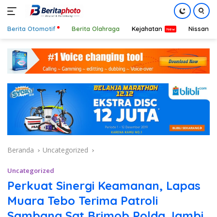
Berita Otomotif
Berita Olahraga
Kejahatan
Nissan
Langsung
ke
konten
Beranda
Uncategorized
Uncategorized
Perkuat Sinergi Keamanan, Lapas
Muara Tebo Terima Patroli
Sambang Sat Brimob Polda Jambi