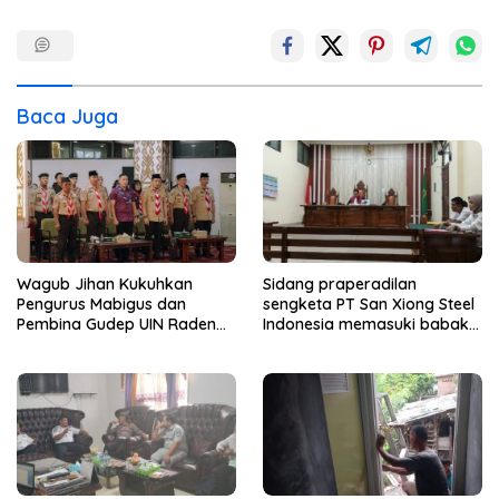
Baca Juga
Wagub Jihan Kukuhkan
Sidang praperadilan
Pengurus Mabigus dan
sengketa PT San Xiong Steel
Pembina Gudep UIN Raden
Indonesia memasuki babak
Intan, Dorong Pramuka
baru.
Perkuat Karakter Generasi
Muda