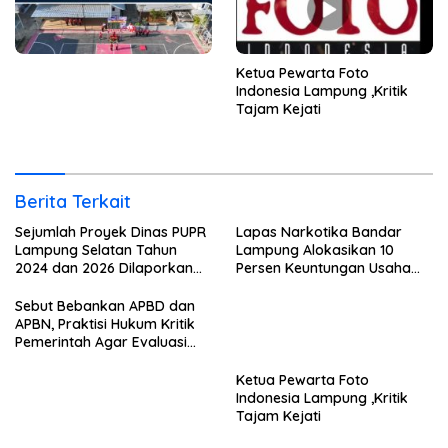
Ketua Pewarta Foto
Indonesia Lampung ,Kritik
Tajam Kejati
Berita Terkait
Sejumlah Proyek Dinas PUPR
Lapas Narkotika Bandar
Lampung Selatan Tahun
Lampung Alokasikan 10
2024 dan 2026 Dilaporkan
Persen Keuntungan Usaha
DPP KAMPUD Ke KEJATI
Untuk Program Bansos
Lampung
Sebut Bebankan APBD dan
APBN, Praktisi Hukum Kritik
Pemerintah Agar Evaluasi
Kinerja ASN
Ketua Pewarta Foto
Indonesia Lampung ,Kritik
Tajam Kejati