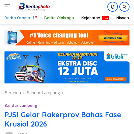
Berita Otomotif
Berita Olahraga
Kejahatan
Nissan
Langsung
ke
konten
Beranda
Bandar Lampung
Bandar Lampung
PJSI Gelar Rakerprov Bahas Fase
Krusial 2026