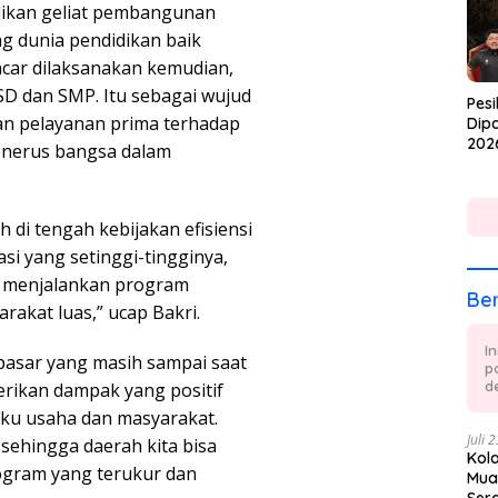
idikan geliat pembangunan
g dunia pendidikan baik
car dilaksanakan kemudian,
 SD dan SMP. Itu sebagai wujud
Pesi
n pelayanan prima terhadap
Dipa
202
enerus bangsa dalam
di tengah kebijakan efisiensi
si yang setinggi-tingginya,
 menjalankan program
Ber
rakat luas,” ucap Bakri.
I
pasar yang masih sampai saat
p
de
erikan dampak yang positif
ku usaha dan masyarakat.
Juli 
sehingga daerah kita bisa
Kol
ogram yang terukur dan
Mua