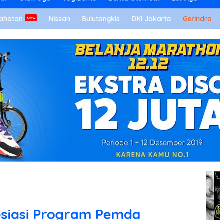
ahatan
Nissan
Bulutangkis
DKI Jakarta
Gerindra
siasi Program Pemda