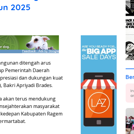
hun 2025
angunan ditengah arus
kup Pemerintah Daerah
Ber
resiasi dan dukungan kuat
Bakri Apriyadi Brades.
I
a
 akan terus mendukung
nsejahterakan masyarakat
a kedepan Kabupaten Ragem
ermartabat.