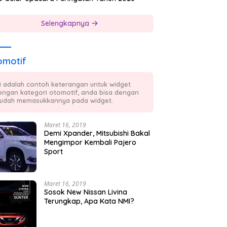
Selengkapnya
omotif
ni adalah contoh keterangan untuk widget
engan kategori otomotif, anda bisa dengan
udah memasukkannya pada widget.
Maret 16, 2019
Demi Xpander, Mitsubishi Bakal
Mengimpor Kembali Pajero
Sport
Maret 16, 2019
Sosok New Nissan Livina
Terungkap, Apa Kata NMI?