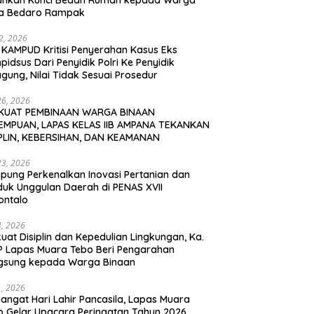
ahkan Kunci Bedah Rumah kepada Warga
a Bedaro Rampak
12, 2026
 KAMPUD Kritisi Penyerahan Kasus Eks
idsus Dari Penyidik Polri Ke Penyidik
gung, Nilai Tidak Sesuai Prosedur
26, 2026
KUAT PEMBINAAN WARGA BINAAN
EMPUAN, LAPAS KELAS IIB AMPANA TEKANKAN
IPLIN, KEBERSIHAN, DAN KEAMANAN
23, 2026
pung Perkenalkan Inovasi Pertanian dan
duk Unggulan Daerah di PENAS XVII
ontalo
4, 2026
uat Disiplin dan Kepedulian Lingkungan, Ka.
P Lapas Muara Tebo Beri Pengarahan
gsung kepada Warga Binaan
1, 2026
angat Hari Lahir Pancasila, Lapas Muara
o Gelar Upacara Peringatan Tahun 2026