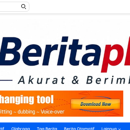
if
Olahraga
Tag Berita
Berita Otomotif
Lainnya