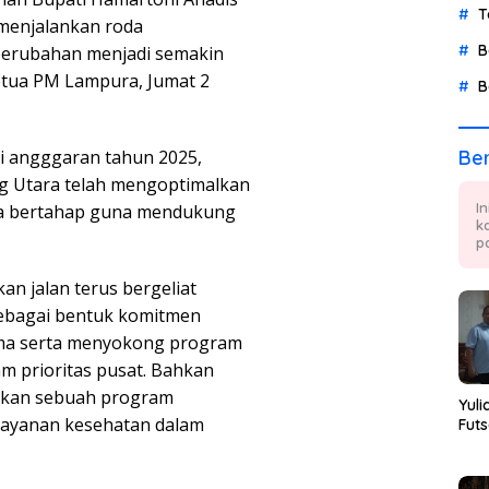
T
menjalankan roda
B
erubahan menjadi semakin
 Ketua PM Lampura, Jumat 2
B
si angggaran tahun 2025,
Ber
 Utara telah mengoptimalkan
I
ra bertahap guna mendukung
k
p
n jalan terus bergeliat
sebagai bentuk komitmen
ma serta menyokong program
 prioritas pusat. Bahkan
ngkan sebuah program
Yuli
layanan kesehatan dalam
Futs