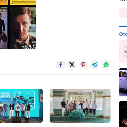
Ot
I
d
m