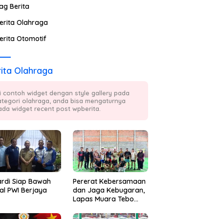
ag Berita
erita Olahraga
erita Otomotif
ita Olahraga
ni contoh widget dengan style gallery pada
ategori olahraga, anda bisa mengaturnya
ada widget recent post wpberita.
ardi Siap Bawah
Pererat Kebersamaan
al PWI Berjaya
dan Jaga Kebugaran,
Lapas Muara Tebo
Rutin Gelar Badminton
Bersama