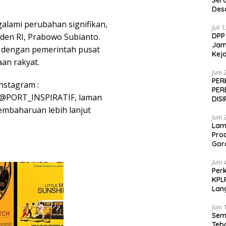
Ser
Des
alami perubahan signifikan,
Juli 
en RI, Prabowo Subianto.
DPP
Jamp
s dengan pemerintah pusat
Keja
an rakyat.
Juni 
PER
Instagram :
PER
ifL, @PORT_INSPIRATIF, laman
DIS
pembaharuan lebih lanjut
Juni 
Lam
Pro
Gor
Juni 
Perk
KPL
Lan
Juni 
Sem
Teb