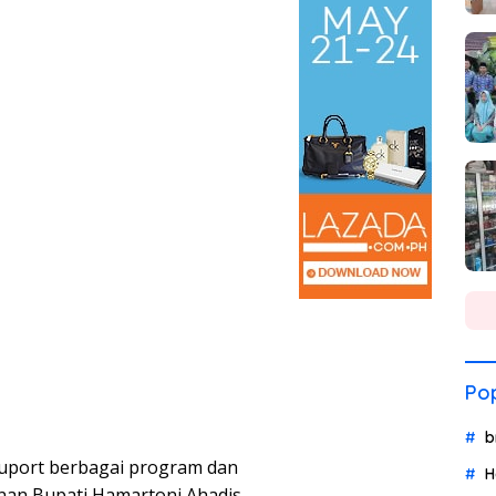
Pop
b
uport berbagai program dan
H
nan Bupati Hamartoni Ahadis