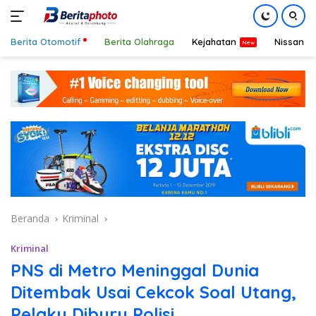
Berita Otomotif
Berita Olahraga
Kejahatan
Nissan
Langsung
ke
konten
Beranda
Kriminal
Kriminal
PNS di Metro Meninggal Dunia
Ditembak Usai Cekcok Soal Utang,
Pelaku Diburu Polisi