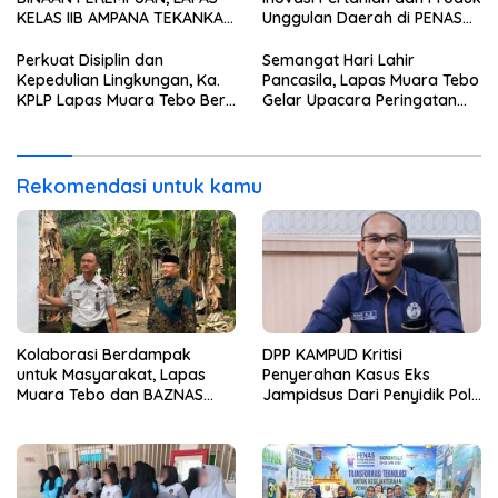
Rampak
KELAS IIB AMPANA TEKANKAN
Unggulan Daerah di PENAS
DISIPLIN, KEBERSIHAN, DAN
XVII Gorontalo
KEAMANAN
Perkuat Disiplin dan
Semangat Hari Lahir
Kepedulian Lingkungan, Ka.
Pancasila, Lapas Muara Tebo
KPLP Lapas Muara Tebo Beri
Gelar Upacara Peringatan
Pengarahan Langsung
Tahun 2026
kepada Warga Binaan
Rekomendasi untuk kamu
Kolaborasi Berdampak
DPP KAMPUD Kritisi
untuk Masyarakat, Lapas
Penyerahan Kasus Eks
Muara Tebo dan BAZNAS
Jampidsus Dari Penyidik Polri
Kabupaten Tebo Serahkan
Ke Penyidik Kejagung, Nilai
Kunci Bedah Rumah kepada
Tidak Sesuai Prosedur
Warga Desa Bedaro
Rampak