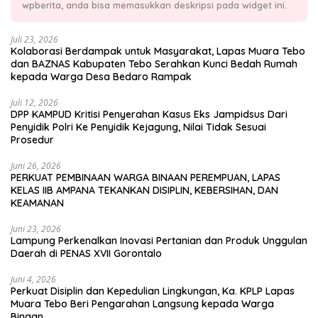
wpberita, anda bisa memasukkan deskripsi pada widget ini.
Juli 23, 2026
Kolaborasi Berdampak untuk Masyarakat, Lapas Muara Tebo
dan BAZNAS Kabupaten Tebo Serahkan Kunci Bedah Rumah
kepada Warga Desa Bedaro Rampak
Juli 12, 2026
DPP KAMPUD Kritisi Penyerahan Kasus Eks Jampidsus Dari
Penyidik Polri Ke Penyidik Kejagung, Nilai Tidak Sesuai
Prosedur
Juni 26, 2026
PERKUAT PEMBINAAN WARGA BINAAN PEREMPUAN, LAPAS
KELAS IIB AMPANA TEKANKAN DISIPLIN, KEBERSIHAN, DAN
KEAMANAN
Juni 23, 2026
Lampung Perkenalkan Inovasi Pertanian dan Produk Unggulan
Daerah di PENAS XVII Gorontalo
Juni 4, 2026
Perkuat Disiplin dan Kepedulian Lingkungan, Ka. KPLP Lapas
Muara Tebo Beri Pengarahan Langsung kepada Warga
Binaan