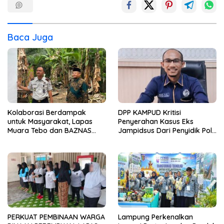
Baca Juga
Kolaborasi Berdampak
DPP KAMPUD Kritisi
untuk Masyarakat, Lapas
Penyerahan Kasus Eks
Muara Tebo dan BAZNAS
Jampidsus Dari Penyidik Polri
Kabupaten Tebo Serahkan
Ke Penyidik Kejagung, Nilai
Kunci Bedah Rumah kepada
Tidak Sesuai Prosedur
Warga Desa Bedaro
Rampak
PERKUAT PEMBINAAN WARGA
Lampung Perkenalkan