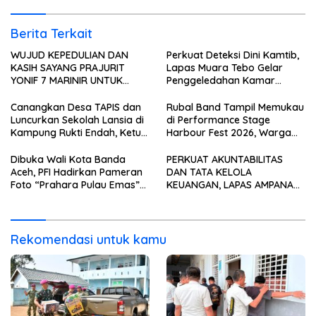
TAHUN ANGGARAN 2025
Berita Terkait
WUJUD KEPEDULIAN DAN
Perkuat Deteksi Dini Kamtib,
KASIH SAYANG PRAJURIT
Lapas Muara Tebo Gelar
YONIF 7 MARINIR UNTUK
Penggeledahan Kamar
ANAK-ANAK PONDOK
Hunian Warga Binaan
PESANTREN NURUL HUDA
Canangkan Desa TAPIS dan
Rubal Band Tampil Memukau
Luncurkan Sekolah Lansia di
di Performance Stage
Kampung Rukti Endah, Ketua
Harbour Fest 2026, Warga
TP PKK Lampung Dorong
Binaan Rutan Bandar
Pembangunan SDM Dimulai
Lampung Tunjukkan Bakat
Dibuka Wali Kota Banda
PERKUAT AKUNTABILITAS
dari Desa
Terbaik
Aceh, PFI Hadirkan Pameran
DAN TATA KELOLA
Foto “Prahara Pulau Emas”
KEUANGAN, LAPAS AMPANA
untuk Edukasi Kebencanaan
IKUTI PENYERAHAN LHP BPK
ATAS LAPORAN KEUANGAN
TAHUN ANGGARAN 2025
Rekomendasi untuk kamu