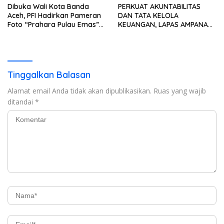
Dibuka Wali Kota Banda
PERKUAT AKUNTABILITAS
Aceh, PFI Hadirkan Pameran
DAN TATA KELOLA
Foto “Prahara Pulau Emas”
KEUANGAN, LAPAS AMPANA
untuk Edukasi Kebencanaan
IKUTI PENYERAHAN LHP BPK
ATAS LAPORAN KEUANGAN
TAHUN ANGGARAN 2025
Tinggalkan Balasan
Alamat email Anda tidak akan dipublikasikan.
Ruas yang wajib
ditandai
*