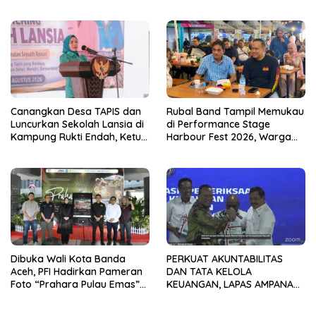
ANAK-ANAK PONDOK
Hunian Warga Binaan
PESANTREN NURUL HUDA
Canangkan Desa TAPIS dan
Rubal Band Tampil Memukau
Luncurkan Sekolah Lansia di
di Performance Stage
Kampung Rukti Endah, Ketua
Harbour Fest 2026, Warga
TP PKK Lampung Dorong
Binaan Rutan Bandar
Pembangunan SDM Dimulai
Lampung Tunjukkan Bakat
dari Desa
Terbaik
Dibuka Wali Kota Banda
PERKUAT AKUNTABILITAS
Aceh, PFI Hadirkan Pameran
DAN TATA KELOLA
Foto “Prahara Pulau Emas”
KEUANGAN, LAPAS AMPANA
untuk Edukasi Kebencanaan
IKUTI PENYERAHAN LHP BPK
ATAS LAPORAN KEUANGAN