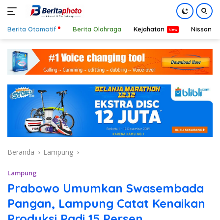
Berita Otomotif
Berita Olahraga
Kejahatan
Nissan
Langsung
ke
konten
Beranda
Lampung
Lampung
Prabowo Umumkan Swasembada
Pangan, Lampung Catat Kenaikan
Produksi Padi 15 Persen