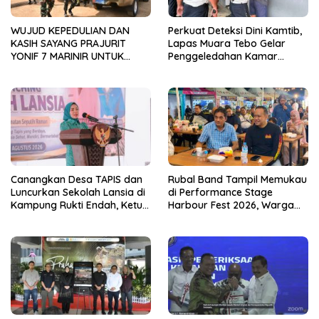
WUJUD KEPEDULIAN DAN
Perkuat Deteksi Dini Kamtib,
KASIH SAYANG PRAJURIT
Lapas Muara Tebo Gelar
YONIF 7 MARINIR UNTUK
Penggeledahan Kamar
ANAK-ANAK PONDOK
Hunian Warga Binaan
PESANTREN NURUL HUDA
Canangkan Desa TAPIS dan
Rubal Band Tampil Memukau
Luncurkan Sekolah Lansia di
di Performance Stage
Kampung Rukti Endah, Ketua
Harbour Fest 2026, Warga
TP PKK Lampung Dorong
Binaan Rutan Bandar
Pembangunan SDM Dimulai
Lampung Tunjukkan Bakat
dari Desa
Terbaik